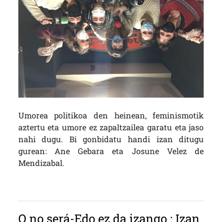
Umorea politikoa den heinean, feminismotik
aztertu eta umore ez zapaltzailea garatu eta jaso
nahi dugu. Bi gonbidatu handi izan ditugu
gurean: Ane Gebara eta Josune Velez de
Mendizabal.
O no será-Edo ez da izango : Izan