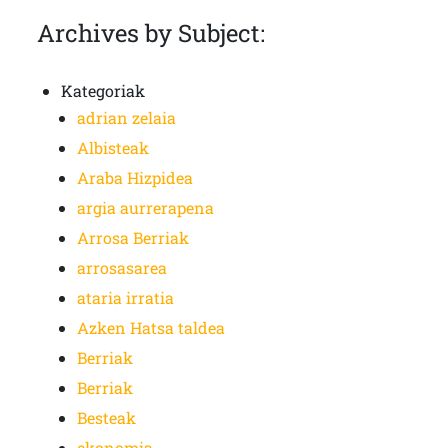
Archives by Subject:
Kategoriak
adrian zelaia
Albisteak
Araba Hizpidea
argia aurrerapena
Arrosa Berriak
arrosasarea
ataria irratia
Azken Hatsa taldea
Berriak
Berriak
Besteak
ekonomia