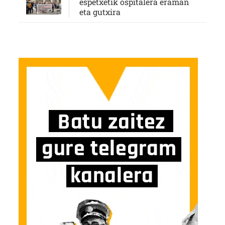
espetxetik ospitalera eraman
eta gutxira