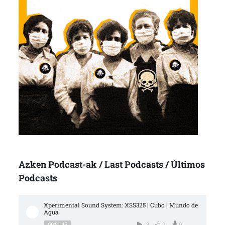
Azken Podcast-ak / Last Podcasts / Últimos
Podcasts
Xperimental Sound System: XSS325 | Cubo | Mundo de 
Agua
00:51:45
3
0
0