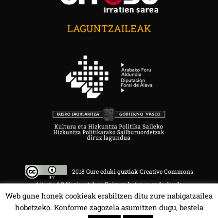
LAGUNTZAILEAK
2018 Gure eduki guztiak Creative Commons
Aitortu 4.0 Nazioartekoa Baimen baten mende daude.
Web gune honek cookieak erabiltzen ditu zure nabigatzailea
hobetzeko. Konforme zagozela asumitzen dugu, bestela