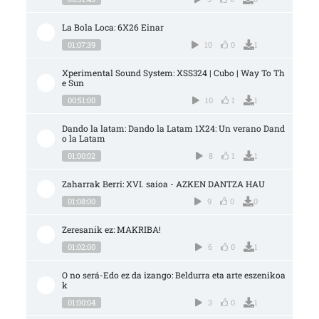
La Bola Loca: 6X26 Einar
01:07:39
10
0
1
Xperimental Sound System: XSS324 | Cubo | Way To Th
e Sun
00:51:00
10
1
1
Dando la latam: Dando la Latam 1X24: Un verano Dand
o la Latam
01:00:02
8
1
1
Zaharrak Berri: XVI. saioa - AZKEN DANTZA HAU
01:08:00
9
0
0
Zeresanik ez: MAKRIBA!
01:02:00
6
0
1
O no será-Edo ez da izango: Beldurra eta arte eszenikoa
k
01:00:04
3
0
1