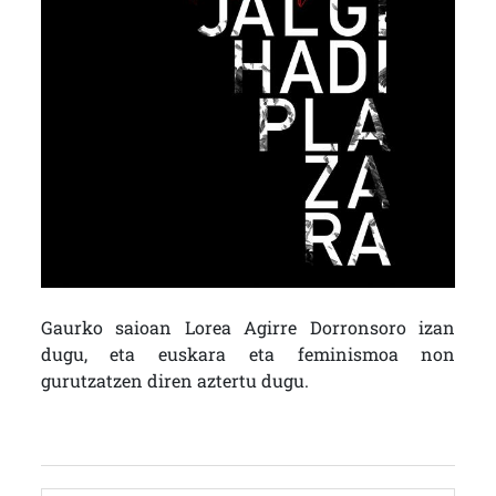
Gaurko saioan Lorea Agirre Dorronsoro izan
dugu, eta euskara eta feminismoa non
gurutzatzen diren aztertu dugu.