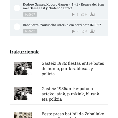
Kodoro Games: Kodoro Games - 4×41 - Resaca del Sum
mer Game Fest y Nintendo Direct
01:06:17
3
0
1
BabaZorra: Youtubeko urrezko era berri bat? BZ 3-27
01:06:24
4
0
1
Irakurrienak
Gasteiz 1986: fiestas entre botes
de humo, punkis, blusas y
policía
Gasteiz 1986an: ke-potoen
arteko jaiak, punkiak, blusak
eta polizia
Beste preso bat hil da Zaballako