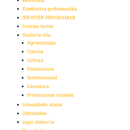
Etxebizitza problematika
IRRATIEN PROGRAMAK
irratien tartea
Suelta la olla
Agroecología
Ciencia
Cultura
Feminismos
Internacional
Literatura
Prestaciones sociales
tolosaldeko ataria
Zebrabidea
zigor olabarria