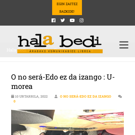
EGIN ZAITEZ
BAZKIDE!
Hala Bedi
>
Podcasts
>
Podcast Categories
O no será-Edo ez da izango : U-
morea
10 URTARRILA, 2022
O NO SERÁ-EDO EZ DA IZANGO
0