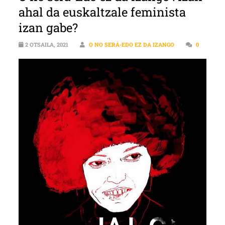
ahal da euskaltzale feminista
izan gabe?
2 OTSAILA, 2021
O NO SERÁ-EDO EZ DA IZANGO
0