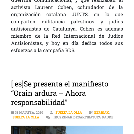
activista Laurent Cohen, cofundador de la
organización catalana JUNTS, en la que
comparten militancia palestinos y judíos
antisionistas de Catalunya. Cohen es ademas
miembro de la Red Internacional de Judíos
Antisionistas, y hoy en día dedica todos sus
esfuerzos a la campaña BDS.
[:es]Se presenta el manifiesto
“Orain ardura – Ahora
responsabilidad”
31 MAIATZA, 2020
SUELTA LA OLLA
IN
BERRIAK
,
[:ES]SE PR
SUELTA LA OLLA
IRUZKINAK DESAKTIBATUTA DAUDE