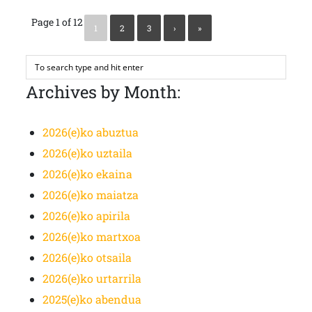
Page 1 of 12
1
2
3
›
»
Archives by Month:
2026(e)ko abuztua
2026(e)ko uztaila
2026(e)ko ekaina
2026(e)ko maiatza
2026(e)ko apirila
2026(e)ko martxoa
2026(e)ko otsaila
2026(e)ko urtarrila
2025(e)ko abendua