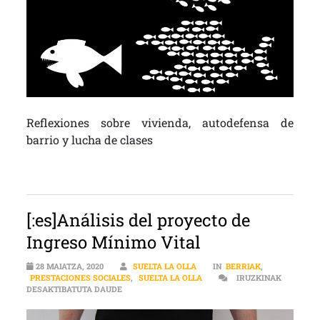
Reflexiones sobre vivienda, autodefensa de
barrio y lucha de clases
[:es]Análisis del proyecto de
Ingreso Mínimo Vital
28 MAIATZA, 2020
SUELTA LA OLLA
IN
BERRIAK
,
PRESTACIONES SOCIALES
,
SUELTA LA OLLA
IRUZKINAK
[:ES]ANÁLISIS DEL PROYECTO DE INGRESO MÍNI
DESAKTIBATUTA DAUDE