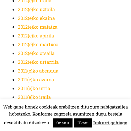
2012(e)ko iraila
2012(e)ko uztaila
2012(e)ko ekaina
2012(e)ko maiatza
2012(e)ko apirila
2012(e)ko martxoa
2012(e)ko otsaila
2012(e)ko urtarrila
2011(e)ko abendua
2011(e)ko azaroa
2011(e)ko urria
2011(e)ko iraila
2011(e)ko abuztua
Web gune honek cookieak erabiltzen ditu zure nabigatzailea
hobetzeko. Konforme zagozela asumitzen dugu, bestela
2011(e)ko uztaila
desaktibatu ditzakezu.
Irakurri gehiago
2011(e)ko ekaina
Onartu
Ukatu
HALA BEDI BAT 107.4 MHz.