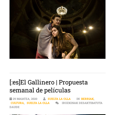
[:es]El Gallinero | Propuesta
semanal de películas
29 MAIATZA, 2020
SUELTA LA OLLA
IN
BERRIAK
,
CULTURA
,
SUELTA LA OLLA
IRUZKINAK DESAKTIBATUTA
[:ES]EL GALLINERO | PROPUESTA SEMANAL DE PELÍCULAS SARRERA
DAUDE