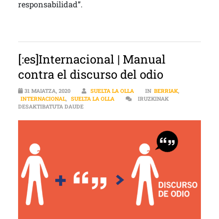
responsabilidad”.
[:es]Internacional | Manual
contra el discurso del odio
31 MAIATZA, 2020
SUELTA LA OLLA
IN
BERRIAK
,
INTERNACIONAL
,
SUELTA LA OLLA
IRUZKINAK
[:ES]INTERNACIONAL | MANUAL CONTRA EL DISC
DESAKTIBATUTA DAUDE