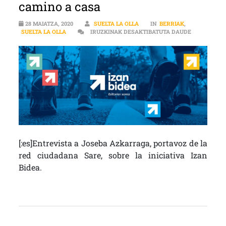
camino a casa
28 MAIATZA, 2020
SUELTA LA OLLA
IN
BERRIAK
,
[:ES]3.127
SUELTA LA OLLA
IRUZKINAK DESAKTIBATUTA DAUDE
[:es]Entrevista a Joseba Azkarraga, portavoz de la
red ciudadana Sare, sobre la iniciativa Izan
Bidea.