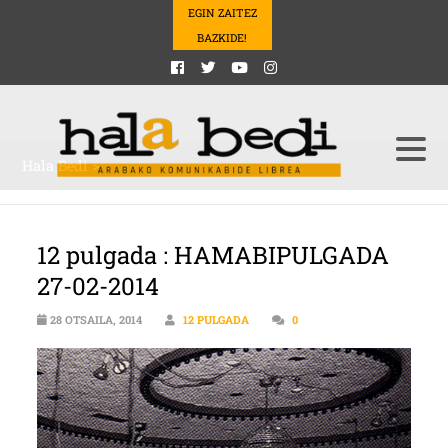
EGIN ZAITEZ
BAZKIDE!
Hala Bedi
>
12 pulgada : HAMABIPULGADA
27-02-2014
28 OTSAILA, 2014
12 PULGADA
0