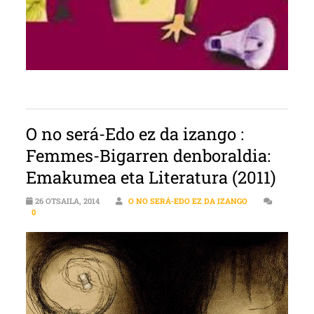
O no será-Edo ez da izango :
Femmes-Bigarren denboraldia:
Emakumea eta Literatura (2011)
26 OTSAILA, 2014
O NO SERÁ-EDO EZ DA IZANGO
0