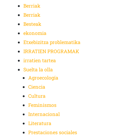
Berriak
Berriak
Besteak
ekonomia
Etxebizitza problematika
IRRATIEN PROGRAMAK
irratien tartea
Suelta la olla
Agroecología
Ciencia
Cultura
Feminismos
Internacional
Literatura
Prestaciones sociales