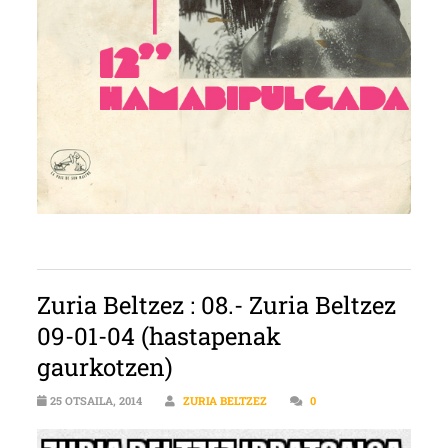
Zuria Beltzez : 08.- Zuria Beltzez
09-01-04 (hastapenak
gaurkotzen)
25 OTSAILA, 2014
ZURIA BELTZEZ
0