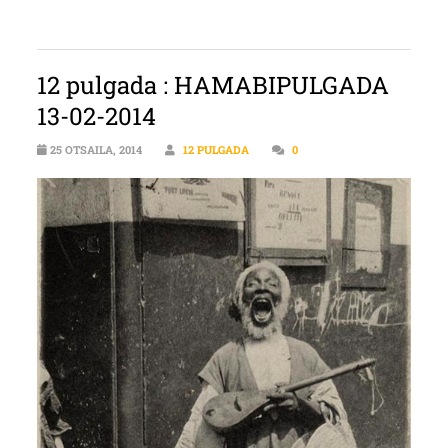
12 pulgada : HAMABIPULGADA
13-02-2014
25 OTSAILA, 2014
12 PULGADA
0