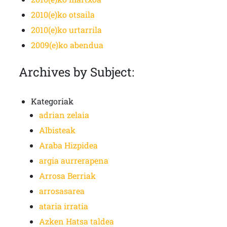
2010(e)ko otsaila
2010(e)ko urtarrila
2009(e)ko abendua
Archives by Subject:
Kategoriak
adrian zelaia
Albisteak
Araba Hizpidea
argia aurrerapena
Arrosa Berriak
arrosasarea
ataria irratia
Azken Hatsa taldea