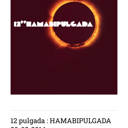
12 pulgada : HAMABIPULGADA