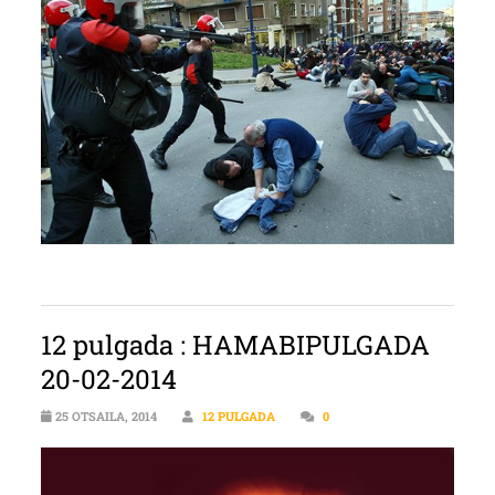
12 pulgada : HAMABIPULGADA
20-02-2014
25 OTSAILA, 2014
12 PULGADA
0