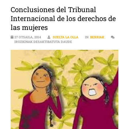
Conclusiones del Tribunal
Internacional de los derechos de
las mujeres
27 OTSAILA, 2014
SUELTA LA OLLA
IN
BERRIAK
CONCLUSIONES DEL TRIBUNAL INT
IRUZKINAK DESAKTIBATUTA DAUDE