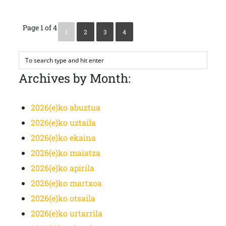
Page 1 of 4
1
2
3
4
Archives by Month:
2026(e)ko abuztua
2026(e)ko uztaila
2026(e)ko ekaina
2026(e)ko maiatza
2026(e)ko apirila
2026(e)ko martxoa
2026(e)ko otsaila
2026(e)ko urtarrila