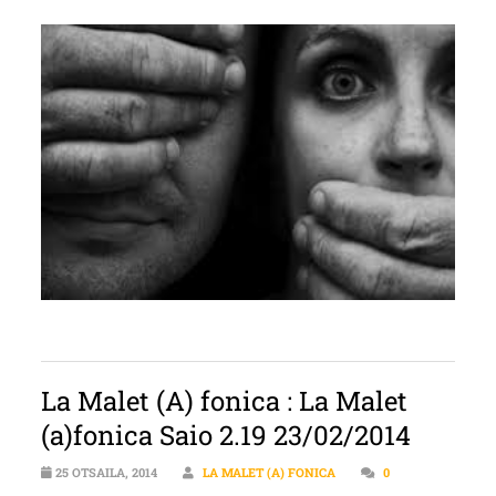
La Malet (A) fonica : La Malet
(a)fonica Saio 2.19 23/02/2014
25 OTSAILA, 2014
LA MALET (A) FONICA
0