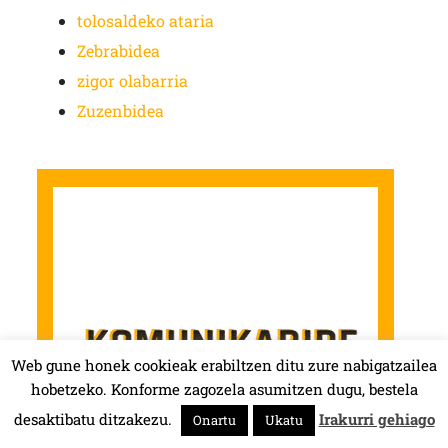
tolosaldeko ataria
Zebrabidea
zigor olabarria
Zuzenbidea
Web gune honek cookieak erabiltzen ditu zure nabigatzailea
hobetzeko. Konforme zagozela asumitzen dugu, bestela
desaktibatu ditzakezu.
Irakurri gehiago
Onartu
Ukatu
HALA BEDI BAT 107.4 MHz.