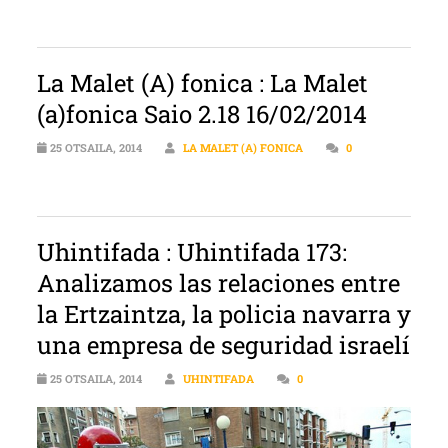
La Malet (A) fonica : La Malet
(a)fonica Saio 2.18 16/02/2014
25 OTSAILA, 2014
LA MALET (A) FONICA
0
Uhintifada : Uhintifada 173:
Analizamos las relaciones entre
la Ertzaintza, la policia navarra y
una empresa de seguridad israelí
25 OTSAILA, 2014
UHINTIFADA
0