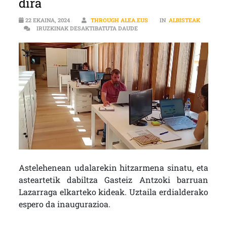
dira
22 EKAINA, 2024
THROUGH ALEA.EUS
IN
ALBISTEAK
GASTEIZ ANTZOKIAN LANEAN 
IRUZKINAK DESAKTIBATUTA DAUDE
Astelehenean udalarekin hitzarmena sinatu, eta
asteartetik dabiltza Gasteiz Antzoki barruan
Lazarraga elkarteko kideak. Uztaila erdialderako
espero da inaugurazioa.