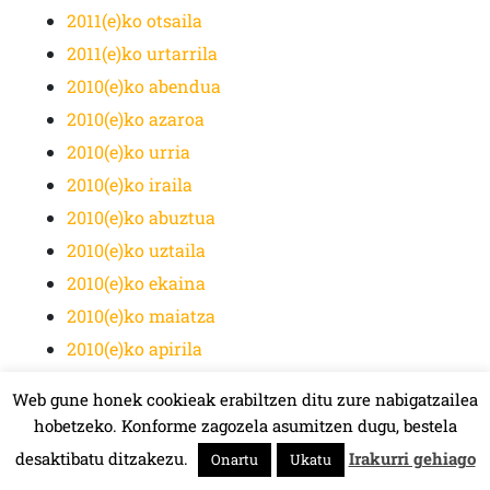
2011(e)ko otsaila
2011(e)ko urtarrila
2010(e)ko abendua
2010(e)ko azaroa
2010(e)ko urria
2010(e)ko iraila
2010(e)ko abuztua
2010(e)ko uztaila
2010(e)ko ekaina
2010(e)ko maiatza
2010(e)ko apirila
2010(e)ko martxoa
Web gune honek cookieak erabiltzen ditu zure nabigatzailea
2010(e)ko otsaila
hobetzeko. Konforme zagozela asumitzen dugu, bestela
2010(e)ko urtarrila
desaktibatu ditzakezu.
Irakurri gehiago
Onartu
Ukatu
HALA BEDI BAT 107.4 MHz.
2009(e)ko abendua