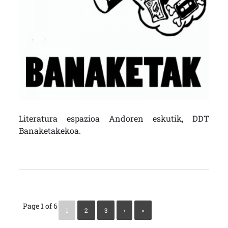
Literatura espazioa Andoren eskutik, DDT
Banaketakekoa.
Page 1 of 6
1
2
3
›
»