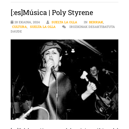
[:es]Música | Poly Styrene
28 EKAINA, 2024
SUELTA LA OLLA
IN
BERRIAK
,
CULTURA
,
SUELTA LA OLLA
IRUZKINAK DESAKTIBATUTA
[:ES]MÚSICA | POLY STYRENE SARRERAN
DAUDE