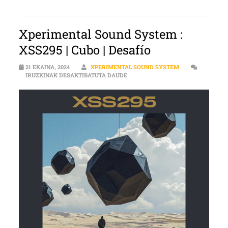
Xperimental Sound System :
XSS295 | Cubo | Desafío
21 EKAINA, 2024
XPERIMENTAL SOUND SYSTEM
XSS295 | CUBO | DESAFÍO SARRERA
IRUZKINAK DESAKTIBATUTA DAUDE