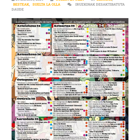
BESTEAK
,
SUELTA LA OLLA
IRUZKINAK DESAKTIBATUTA
«GARRANTZIA EMAN NAHI DIOGU, BATEZ ERE, TXUPINARI» SARRE
DAUDE