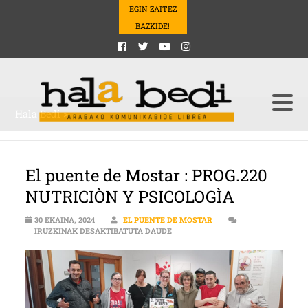
EGIN ZAITEZ
BAZKIDE!
Hala Bedi
>
El puente de Mostar : PROG.220
NUTRICIÒN Y PSICOLOGÌA
30 EKAINA, 2024
EL PUENTE DE MOSTAR
PROG.220 NUTRICIÒN Y PSICOLOGÌ
IRUZKINAK DESAKTIBATUTA DAUDE