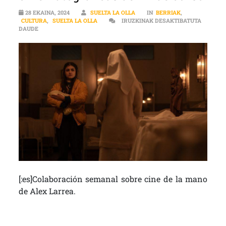
28 EKAINA, 2024
SUELTA LA OLLA
IN
BERRIAK
,
CULTURA
,
SUELTA LA OLLA
IRUZKINAK DESAKTIBATUTA
[:ES]EL GALLINERO | RECOMENDACIONES CINEMATOGRÁFICAS DE 
DAUDE
[:es]Colaboración semanal sobre cine de la mano
de Alex Larrea.