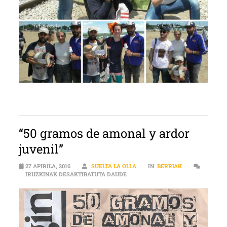
“50 gramos de amonal y ardor
juvenil”
27 APIRILA, 2016
SUELTA LA OLLA
IN
BERRIAK
“50 GRAMOS DE AMONAL Y ARDOR 
IRUZKINAK DESAKTIBATUTA DAUDE