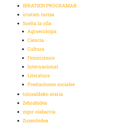
IRRATIEN PROGRAMAK
irratien tartea
Suelta la olla
Agroecología
Ciencia
Cultura
Feminismos
Internacional
Literatura
Prestaciones sociales
tolosaldeko ataria
Zebrabidea
zigor olabarria
Zuzenbidea