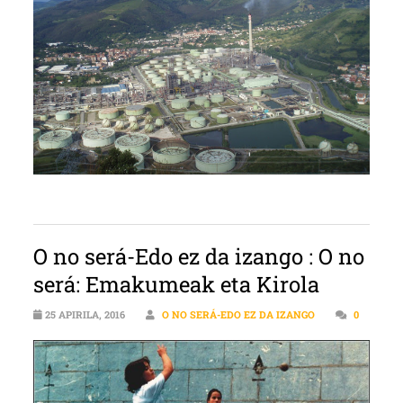
O no será-Edo ez da izango : O no
será: Emakumeak eta Kirola
25 APIRILA, 2016
O NO SERÁ-EDO EZ DA IZANGO
0