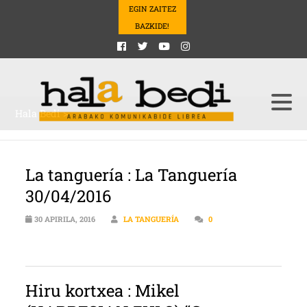
EGIN ZAITEZ
BAZKIDE!
Hala Bedi
>
La tanguería : La Tanguería
30/04/2016
30 APIRILA, 2016
LA TANGUERÍA
0
Hiru kortxea : Mikel