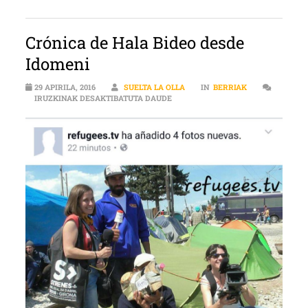
Crónica de Hala Bideo desde
Idomeni
29 APIRILA, 2016
SUELTA LA OLLA
IN
BERRIAK
CRÓNICA DE HALA BIDEO DESDE I
IRUZKINAK DESAKTIBATUTA DAUDE