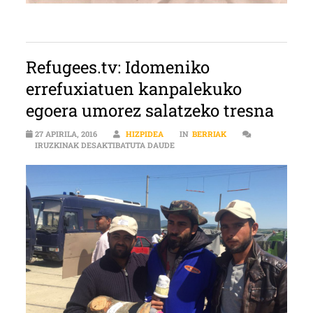
Refugees.tv: Idomeniko
errefuxiatuen kanpalekuko
egoera umorez salatzeko tresna
27 APIRILA, 2016
HIZPIDEA
IN
BERRIAK
REFUGEES.TV: IDOMENIKO ERREF
IRUZKINAK DESAKTIBATUTA DAUDE