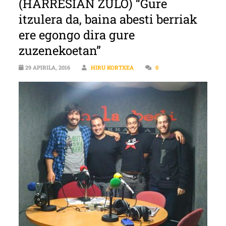
(HARRESIAN ZULO) “Gure
itzulera da, baina abesti berriak
ere egongo dira gure
zuzenekoetan”
29 APIRILA, 2016
HIRU KORTXEA
0