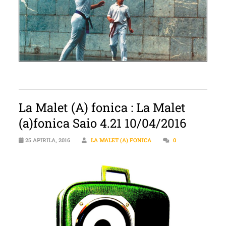
La Malet (A) fonica : La Malet
(a)fonica Saio 4.21 10/04/2016
25 APIRILA, 2016
LA MALET (A) FONICA
0