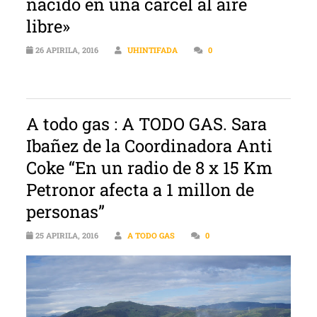
nacido en una cárcel al aire
libre»
26 APIRILA, 2016
UHINTIFADA
0
A todo gas : A TODO GAS. Sara
Ibañez de la Coordinadora Anti
Coke “En un radio de 8 x 15 Km
Petronor afecta a 1 millon de
personas”
25 APIRILA, 2016
A TODO GAS
0