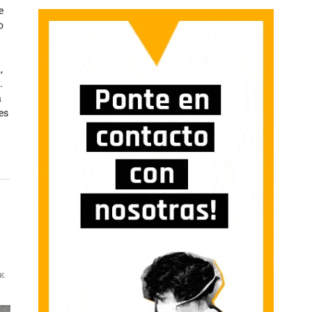
e
o
,
.
a
es
s
AK
JERES VENEZOLANAS RESCATAMOS A CHÁVEZ EN MENOS DE 50 HORAS SIN DISPARAR UN SO