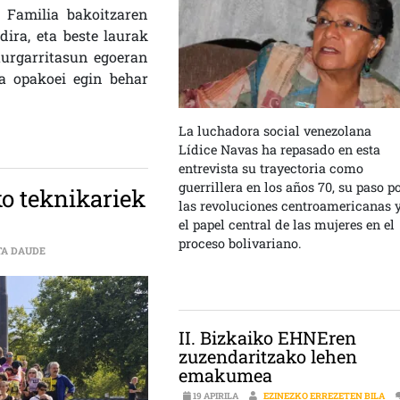
. Familia bakoitzaren
dira, eta beste laurak
zaurgarritasun egoeran
a opakoei egin behar
La luchadora social venezolana
Lídice Navas ha repasado en esta
entrevista su trayectoria como
guerrillera en los años 70, su paso p
o teknikariek
las revoluciones centroamericanas 
el papel central de las mujeres en el
proceso bolivariano.
GREBA EGINGO DUTE IKUS ENTZUNEKO TEKNIKARIEK ABUZTUAREN 5
TA DAUDE
II. Bizkaiko EHNEren
zuzendaritzako lehen
emakumea
19 APIRILA
EZINEZKO ERREZETEN BILA