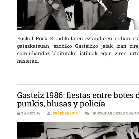
Euskal Rock Erradikalaren eztandaren erdian eta
gatazkatsuan, ezohiko Gasteizko jaiak izan zir
soinu-bandaz blaitutako istiluak egon ziren urt
hasieran.
Gasteiz 1986: fiestas entre botes
punkis, blusas y policía
3 ABUZTUA
ERREDAKZIOA
IRUZKINAK DESAKTIBATU