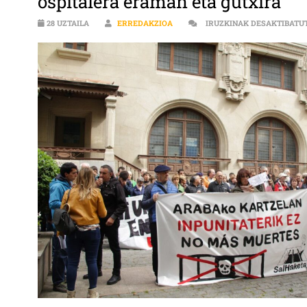
ospitalera eraman eta gutxira
28 UZTAILA
ERREDAKZIOA
IRUZKINAK DESAKTIBATU