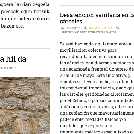
egoera larrian zegoela
 presoak egun batzuk
Desatención sanitaria en l
langile baten eskariz
cárceles
bazen ere.
8 MAIATZA
KOLABORAZIOA
DESATENCI
IRUZKINAK DESAKTIBATUTA DAUDE
Se está haciendo un llamamiento a 
movilización colectiva para
reivindicar la atención sanitaria en
a hil da
las cárceles, con diversas acciones 
IGOR URIARTE PRESO OHI GASTEIZTARRA HIL DA SARRERAN
TA DAUDE
una acampada frente al Congreso de
20 al 30 de mayo. Esta iniciativa, y
cuantas se llevan a cabo, resultan d
trascendental importancia, dado qu
las cárceles gestionadas directamen
por el Estado, o por sus comunidade
autónomas como la vasca, albergan
una población que mayoritariament
padece enfermedades físicas y/o
mentales que requieren un
tratamiento médico especializado o