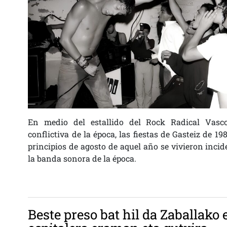
En medio del estallido del Rock Radical Vasc
conflictiva de la época, las fiestas de Gasteiz de 1
principios de agosto de aquel año se vivieron inc
la banda sonora de la época.
Beste preso bat hil da Zaballako 