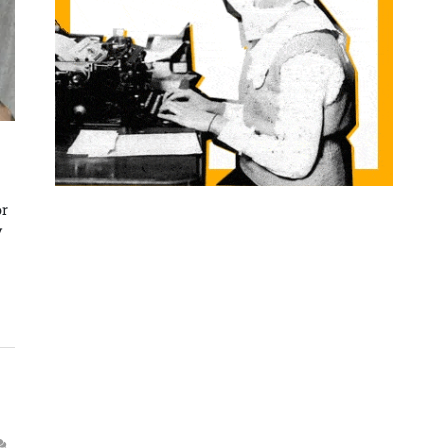
or
y
EAN SARRERAN