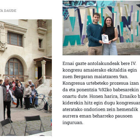
BESTE PRESO BAT HIL DA ZABALLAKO ESPETXETIK OSPITALERA ERAM
TA DAUDE
Ernai gazte antolakundeak bere IV.
kongresu amaierako ekitaldia egin
zuen Bergaran maiatzaren 9an.
Kongresua urtebeteko prozesua izan
da eta ponentzia %92ko babesarekin
onartu dute. Honen harira, Ernaiko b
kiderekin hitz egin dugu kongresua
ateratako ondorioen zein hemendik
aurrera eman beharreko pausoen
inguruan.