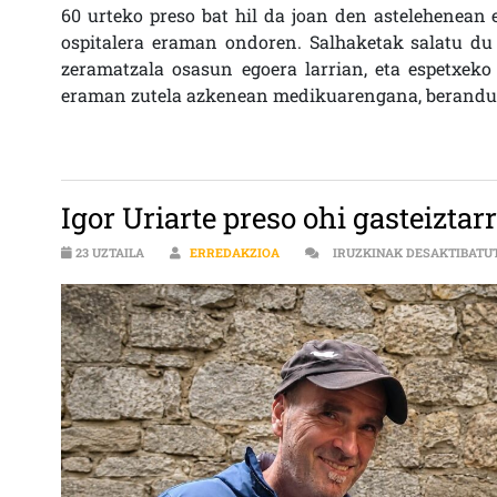
60 urteko preso bat hil da joan den astelehenean 
ospitalera eraman ondoren. Salhaketak salatu du
zeramatzala osasun egoera larrian, eta espetxeko 
eraman zutela azkenean medikuarengana, berandu 
Igor Uriarte preso ohi gasteiztarr
23 UZTAILA
ERREDAKZIOA
IRUZKINAK DESAKTIBATU