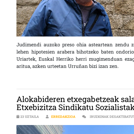
Judimendi auzoko preso ohia asteartean zendu ze
lehen hipotesien arabera bihotzeko baten ondorioz
Uriartek, Euskal Herriko herri mugimenduan ezag
aritua, azken urteetan Urruñan bizi izan zen.
Alokabideren etxegabetzeak sala
Etxebizitza Sindikatu Sozialista
23 UZTAILA
ERREDAKZIOA
IRUZKINAK DESAKTIBATU