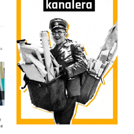
AK
L SUMUD FLOTILLA SARRERAN
U SOZIALISTAK SARRERAN
r
de