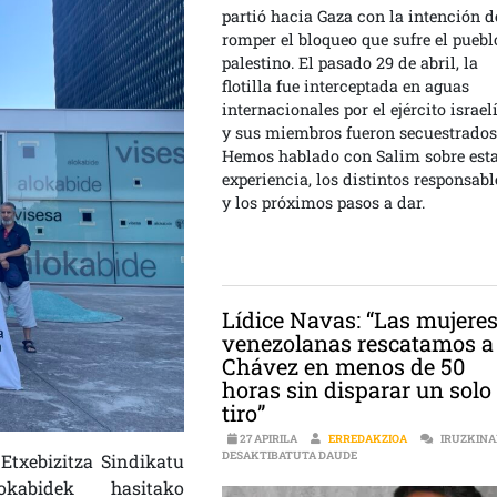
partió hacia Gaza con la intención d
romper el bloqueo que sufre el puebl
palestino. El pasado 29 de abril, la
flotilla fue interceptada en aguas
internacionales por el ejército israelí
y sus miembros fueron secuestrados
Hemos hablado con Salim sobre est
experiencia, los distintos responsabl
y los próximos pasos a dar.
Lídice Navas: “Las mujere
venezolanas rescatamos a
Chávez en menos de 50
horas sin disparar un solo
tiro”
27 APIRILA
ERREDAKZIOA
IRUZKIN
LÍDICE NAVAS: “LAS MU
DESAKTIBATUTA DAUDE
 Etxebizitza Sindikatu
Alokabidek hasitako