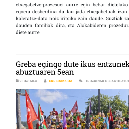
etxegabetze-prozesuei aurre egin behar dietelako
egoera desberdina da: lau jada etxegabetuak izan 
kaleratze-data noiz iritsiko zain daude. Guztiak 
dauden familiak dira, eta Alokabideren prozedur
diete aurre.
Greba egingo dute ikus entzunek
abuztuaren 5ean
21 UZTAILA
ERREDAKZIOA
IRUZKINAK DESAKTIBATU