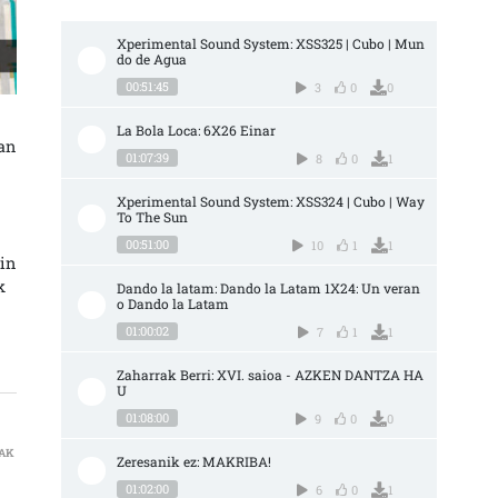
Xperimental Sound System: XSS325 | Cubo | Mun
do de Agua
00:51:45
3
0
0
La Bola Loca: 6X26 Einar
an
01:07:39
8
0
1
Xperimental Sound System: XSS324 | Cubo | Way 
To The Sun
00:51:00
10
1
1
kin
k
Dando la latam: Dando la Latam 1X24: Un veran
o Dando la Latam
01:00:02
7
1
1
Zaharrak Berri: XVI. saioa - AZKEN DANTZA HA
U
01:08:00
9
0
0
NAK
Zeresanik ez: MAKRIBA!
SUA SARRERAN
01:02:00
6
0
1