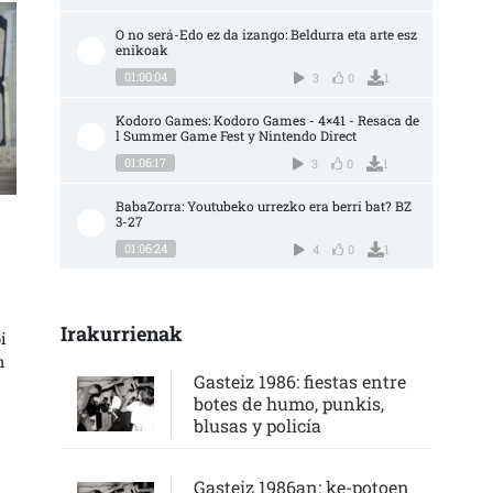
O no será-Edo ez da izango: Beldurra eta arte esz
AN ETA GUTXIRA SARRERAN
enikoak
01:00:04
3
0
1
Kodoro Games: Kodoro Games - 4×41 - Resaca de
l Summer Game Fest y Nintendo Direct
01:06:17
3
0
1
BabaZorra: Youtubeko urrezko era berri bat? BZ 
3-27
01:06:24
4
0
1
Irakurrienak
i
n
Gasteiz 1986: fiestas entre
botes de humo, punkis,
blusas y policía
Gasteiz 1986an: ke-potoen