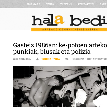
NOR GARA
DENDA
TABERNA
KONTAKTUA
SARR
Gasteiz 1986an: ke-potoen arteko 
punkiak, blusak eta polizia
3 ABUZTUA
ERREDAKZIOA
IRUZKINAK DESAKTIBATU