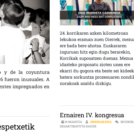
24. korrikaren azken kilometroan
lekukoa eraman zuen Oierrek, mezu
ere bada bere ahotsa. Euskararen
inguruan hitz egin dugu berarekin,
Korrikak suposatzen duenaz. Mezua
idazteko proposatu zioten unea ere
ekarri du gogora eta beste sei kidee
o y de la coyuntura
batera sorkuntza prozesuaren nondi
986 fueron inusuales. A
norakoak azaldu dizkigu.
identes impregnados en
Ernairen IV. kongresua
19 MAIATZA
ERREDAKZIOA
IRUZKI
espetxetik
ERNAIREN IV. KONGRE
DESAKTIBATUTA DAUDE