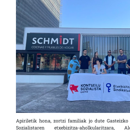
Apiriletik hona, zortzi familiak jo dute Gasteizko
Sozialistaren etxebizitza-aholkularitzara, 