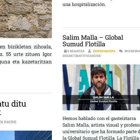
una hospitalización.
Salim Malla – Global
Sumud Flotilla
n bizikletan zihoala,
6 MAIATZA
ERREDAKZIOA
IRUZKIN
. 55 urte zituen Igor
SALIM MALLA – GLOBA
DESAKTIBATUTA DAUDE
una eta kazetaritzan
tu ditu
k
Hemos hablado con el gasteiztarra
ALOKABIDEREN ETXEGABETZEAK SALATU DITU ETXEBIZITZA SINDIKAT
TA DAUDE
Salim Malla, artista visual y profeso
universitario que ha formado parte 
la Global Sumud Flotilla. La Flotilla