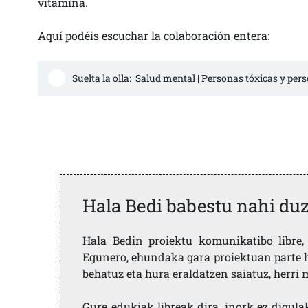
vitamina.
Aquí podéis escuchar la colaboración entera:
Suelta la olla:  Salud mental | Personas tóxicas y pe
Hala Bedi babestu nahi du
Hala Bedin proiektu komunikatibo libre, 
Egunero, ehundaka gara proiektuan parte h
behatuz eta hura eraldatzen saiatuz, herr
Gure edukiak libreak dira, inork ez digula