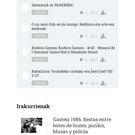
Zeresanik ez: MAKRIBA!
01:02:00
6
0
1
O no será-Edo ez da izango: Beldurra eta arte esz
enikoak
01:00:04
3
0
1
Kodoro Games: Kodoro Games - 4×41 - Resaca de
l Summer Game Fest y Nintendo Direct
01:06:17
3
0
1
BabaZorra: Youtubeko urrezko era berri bat? BZ 
3-27
01:06:24
4
0
1
Irakurrienak
Gasteiz 1986: fiestas entre
botes de humo, punkis,
blusas y policía