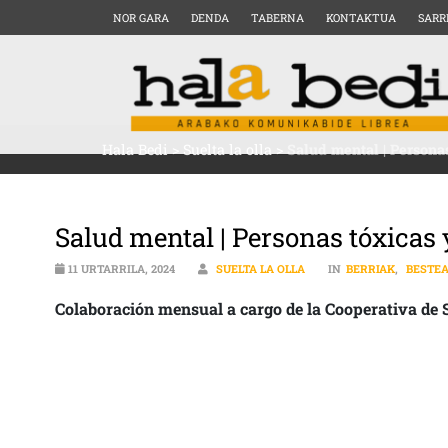
NOR GARA
DENDA
TABERNA
KONTAKTUA
SARR
Hala Bedi
>
Suelta la olla
>
Salud mental | Persona
Salud mental | Personas tóxicas
11 URTARRILA, 2024
SUELTA LA OLLA
IN
BERRIAK
,
BESTE
Colaboración mensual a cargo de la Cooperativa de 