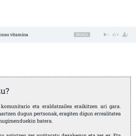
rsonas vitamina
00:14:13
1
0
1
zu?
komunitario eta eraldatzailea eraikitzen ari gara.
artzen dugun pertsonak, eragiten digun errealitatea
i mugimenduekin batera.
ko agintzen zer argitaratu dezakegun eta zer ez. Eta