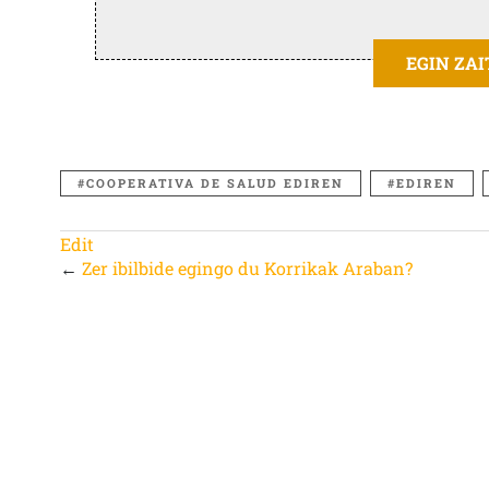
EGIN ZA
COOPERATIVA DE SALUD EDIREN
EDIREN
Edit
←
Zer ibilbide egingo du Korrikak Araban?