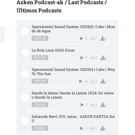
Azken Podcast-ak / Last Podcasts /
Últimos Podcasts
Xperimental Sound System: XSS325 | Cubo | Mun
do de Agua
00:51:45
2
0
0
La Bola Loca: 6X26 Einar
01:07:39
7
0
1
Xperimental Sound System: XSS324 | Cubo | Way 
To The Sun
00:51:00
10
1
1
Dando la latam: Dando la Latam 1X24: Un veran
o Dando la Latam
01:00:02
7
1
1
Zaharrak Berri: XVI. saioa - AZKEN DANTZA HA
U
01:08:00
9
0
0