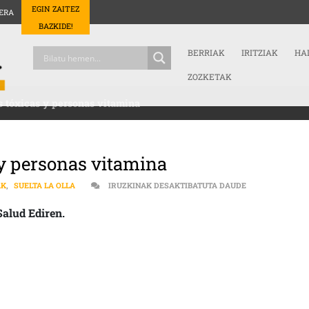
EGIN ZAITEZ
ERA
BAZKIDE!
BERRIAK
IRITZIAK
HA
ZOZKETAK
s tóxicas y personas vitamina
 y personas vitamina
SALUD MENTAL 
AK
,
SUELTA LA OLLA
IRUZKINAK DESAKTIBATUTA DAUDE
Salud Ediren.