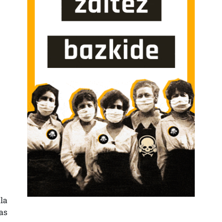
la
as