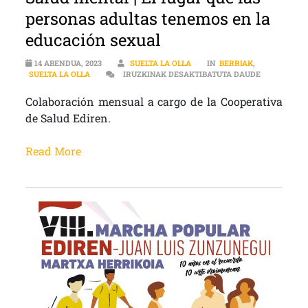
personas adultas tenemos en la
educación sexual
14 ABENDUA, 2023
SUELTA LA OLLA
IN
BERRIAK
,
SALUD MENT
SUELTA LA OLLA
IRUZKINAK DESAKTIBATUTA DAUDE
Colaboración mensual a cargo de la Cooperativa
de Salud Ediren.
Read More