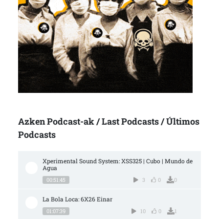
Azken Podcast-ak / Last Podcasts / Últimos
Podcasts
Xperimental Sound System: XSS325 | Cubo | Mundo de 
Agua
00:51:45
3
0
0
La Bola Loca: 6X26 Einar
01:07:39
10
0
1