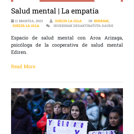
Salud mental | La empatía
11 MAIATZA, 2023
SUELTA LA OLLA
IN
BERRIAK
,
SALUD MENT
SUELTA LA OLLA
IRUZKINAK DESAKTIBATUTA DAUDE
Espacio de salud mental con Aroa Arizaga,
psicóloga de la cooperativa de salud mental
Ediren.
Read More