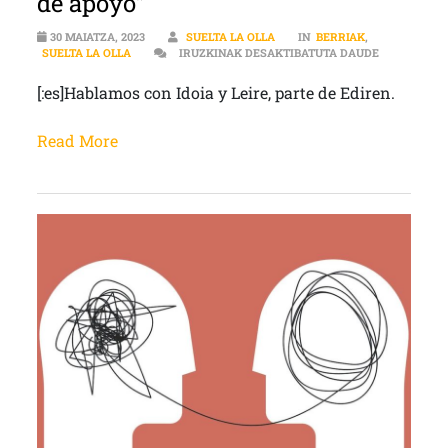
de apoyo”
30 MAIATZA, 2023
SUELTA LA OLLA
IN
BERRIAK
,
[:ES]”EL ME
SUELTA LA OLLA
IRUZKINAK DESAKTIBATUTA DAUDE
[:es]Hablamos con Idoia y Leire, parte de Ediren.
Read More