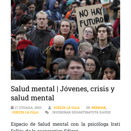
Salud mental | Jóvenes, crisis y
salud mental
17 OTSAILA, 2023
SUELTA LA OLLA
IN
BERRIAK
,
SALUD MENT
SUELTA LA OLLA
IRUZKINAK DESAKTIBATUTA DAUDE
Espacio de Salud mental con la psicóloga Irati
Sellés, de la cooperativa Ediren.