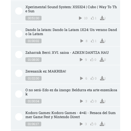
Xperimental Sound System: XSS324 | Cubo | Way To Th
e Sun
00:51:00
10
1
1
Dando la latam: Dando la Latam 1X24: Un verano Dand
o la Latam
01:00:02
8
1
1
Zaharrak Berri: XVI. saioa - AZKEN DANTZA HAU
01:08:00
9
0
0
Zeresanik ez: MAKRIBA!
01:02:00
6
0
1
O no será-Edo ez da izango: Beldurra eta arte eszenikoa
k
01:00:04
3
0
1
Kodoro Games: Kodoro Games - 4×41 - Resaca del Sum
mer Game Fest y Nintendo Direct
01:06:17
3
0
1