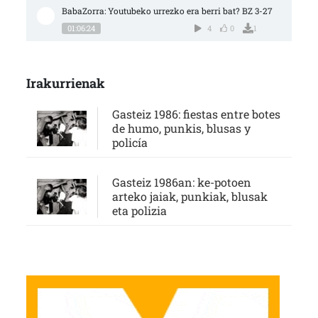
BabaZorra: Youtubeko urrezko era berri bat? BZ 3-27
01:06:24
4
0
1
Irakurrienak
Gasteiz 1986: fiestas entre botes
de humo, punkis, blusas y
policía
Gasteiz 1986an: ke-potoen
arteko jaiak, punkiak, blusak
eta polizia