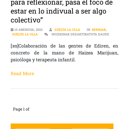
para reflexionar, pasa el foco de
estar en lo indivual a ser algo
colectivo”
15 ABENDUA, 2022
SUELTA LA OLLA
IN
BERRIAK
,
[:ES]PSICO
SUELTA LA OLLA
IRUZKINAK DESAKTIBATUTA DAUDE
[:es]Colaboración de las gentes de Ediren, en
concreto de la mano de Haizea Marijuan,
psicóloga y terapeuta infantil.
Read More
Page 1 of