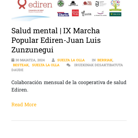
Salud mental | IX Marcha
Popular Ediren-Juan Luis
Zunzunegui
30 MAIATZA, 2024
SUELTA LA OLLA
IN
BERRIAK
,
BESTEAK
,
SUELTA LA OLLA
IRUZKINAK DESAKTIBATUTA
SALUD MENTAL | IX MARCHA POPULAR EDIREN-JUAN LUIS ZUNZU
DAUDE
Colaboración mensual de la cooperativa de salud
Ediren.
Read More