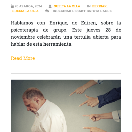
26 AZAROA, 2024
SUELTA LA OLLA
IN
BERRIAK
,
“SE CREA U
SUELTA LA OLLA
IRUZKINAK DESAKTIBATUTA DAUDE
Hablamos con Enrique, de Ediren, sobre la
psicoterapia de grupo. Este jueves 28 de
noviembre celebrarán una tertulia abierta para
hablar de esta herramienta.
Read More