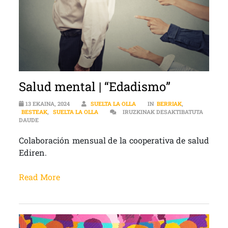
Salud mental | “Edadismo”
13 EKAINA, 2024
SUELTA LA OLLA
IN
BERRIAK
,
BESTEAK
,
SUELTA LA OLLA
IRUZKINAK DESAKTIBATUTA
SALUD MENTAL | “EDADISMO” SARRERAN
DAUDE
Colaboración mensual de la cooperativa de salud
Ediren.
Read More