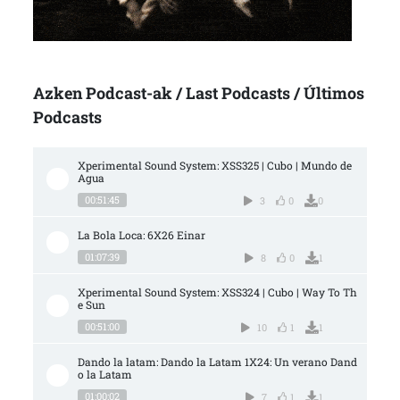
Azken Podcast-ak / Last Podcasts / Últimos
Podcasts
Xperimental Sound System: XSS325 | Cubo | Mundo de 
Agua
00:51:45
3
0
0
La Bola Loca: 6X26 Einar
01:07:39
8
0
1
Xperimental Sound System: XSS324 | Cubo | Way To Th
e Sun
00:51:00
10
1
1
Dando la latam: Dando la Latam 1X24: Un verano Dand
o la Latam
01:00:02
7
1
1