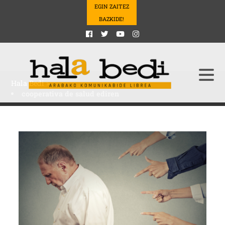
EGIN ZAITEZ
BAZKIDE!
Hala Bedi
>
cooperativa de salud ediren