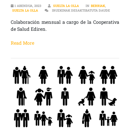
1 ABENDUA, 2023
SUELTA LA OLLA
IN
BERRIAK
,
SALUD MENT
SUELTA LA OLLA
IRUZKINAK DESAKTIBATUTA DAUDE
Colaboración mensual a cargo de la Cooperativa
de Salud Ediren.
Read More