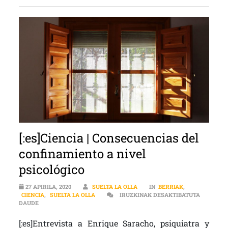
[:es]Ciencia | Consecuencias del
confinamiento a nivel
psicológico
27 APIRILA, 2020
SUELTA LA OLLA
IN
BERRIAK
,
CIENCIA
,
SUELTA LA OLLA
IRUZKINAK DESAKTIBATUTA
[:ES]CIENCIA | CONSECUENCIAS DEL CONFINAMIENTO A NIVEL PS
DAUDE
[:es]Entrevista a Enrique Saracho, psiquiatra y