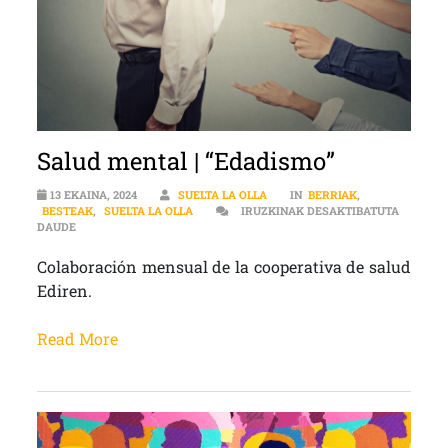
Salud mental | “Edadismo”
13 EKAINA, 2024
SUELTA LA OLLA
IN
BERRIAK
,
BESTEAK
,
SUELTA LA OLLA
IRUZKINAK DESAKTIBATUTA
SALUD MENTAL | “EDADISMO” SARRERAN
DAUDE
Colaboración mensual de la cooperativa de salud
Ediren.
Read More