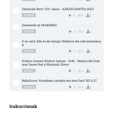
Zaharrak Berri: XVI. saioa - AZKEN DANTZA HAU
01:08:00
9
0
0
Zeresanik ez: MAKRIBA!
01:02:00
6
0
1
O no será-Edo ez da izango: Beldurra eta arte eszenikoa
k
01:00:04
3
0
1
Kodoro Games: Kodoro Games - 4×41 - Resaca del Sum
mer Game Fest y Nintendo Direct
01:06:17
3
0
1
BabaZorra: Youtubeko urrezko era berri bat? BZ 3-27
01:06:24
4
0
1
Irakurrienak