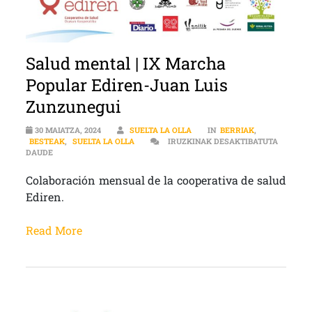
Salud mental | IX Marcha
Popular Ediren-Juan Luis
Zunzunegui
30 MAIATZA, 2024
SUELTA LA OLLA
IN
BERRIAK
,
BESTEAK
,
SUELTA LA OLLA
IRUZKINAK DESAKTIBATUTA
SALUD MENTAL | IX MARCHA POPULAR EDIREN-JUAN LUIS ZUNZU
DAUDE
Colaboración mensual de la cooperativa de salud
Ediren.
Read More