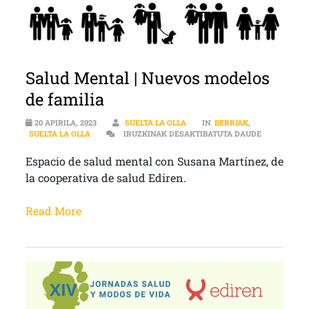
Salud Mental | Nuevos modelos
de familia
20 APIRILA, 2023
SUELTA LA OLLA
IN
BERRIAK
,
SALUD MENT
SUELTA LA OLLA
IRUZKINAK DESAKTIBATUTA DAUDE
Espacio de salud mental con Susana Martínez, de
la cooperativa de salud Ediren.
Read More