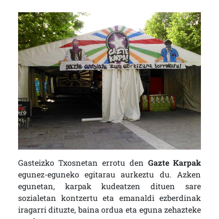
Gasteizko Txosnetan errotu den
Gazte Karpak
egunez-eguneko egitarau aurkeztu du. Azken
egunetan, karpak kudeatzen dituen sare
sozialetan kontzertu eta emanaldi ezberdinak
iragarri dituzte, baina ordua eta eguna zehazteke