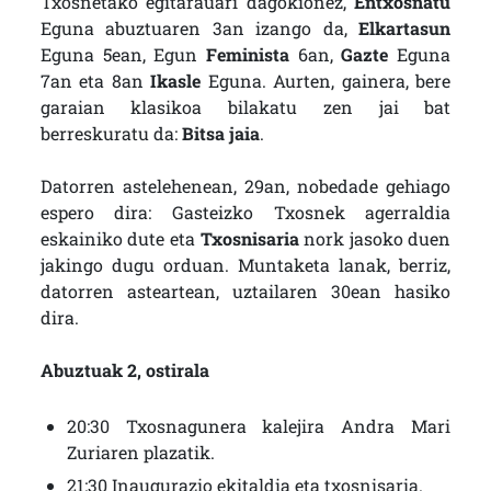
Txosnetako egitarauari dagokionez,
Entxosnatu
Eguna abuztuaren 3an izango da,
Elkartasun
Eguna 5ean, Egun
Feminista
6an,
Gazte
Eguna
7an eta 8an
Ikasle
Eguna. Aurten, gainera, bere
garaian klasikoa bilakatu zen jai bat
berreskuratu da:
Bitsa jaia
.
Datorren astelehenean, 29an, nobedade gehiago
espero dira: Gasteizko Txosnek agerraldia
eskainiko dute eta
Txosnisaria
nork jasoko duen
jakingo dugu orduan. Muntaketa lanak, berriz,
datorren asteartean, uztailaren 30ean hasiko
dira.
Abuztuak 2, ostirala
20:30 Txosnagunera kalejira Andra Mari
Zuriaren plazatik.
21:30 Inaugurazio ekitaldia eta txosnisaria.