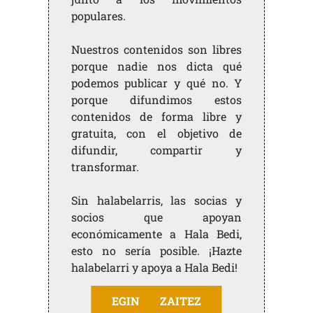
populares.
Nuestros contenidos son libres
porque nadie nos dicta qué
podemos publicar y qué no. Y
porque difundimos estos
contenidos de forma libre y
gratuita, con el objetivo de
difundir, compartir y
transformar.
Sin halabelarris, las socias y
socios que apoyan
económicamente a Hala Bedi,
esto no sería posible. ¡Hazte
halabelarri y apoya a Hala Bedi!
EGIN ZAITEZ