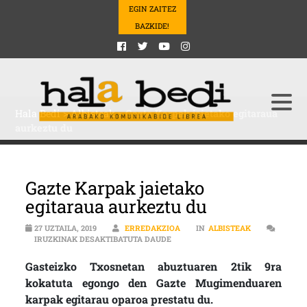
EGIN ZAITEZ
BAZKIDE!
Hala Bedi
>
Albisteak
>
Gazte Karpak jaietako egitaraua
aurkeztu du
Gazte Karpak jaietako
egitaraua aurkeztu du
27 UZTAILA, 2019
ERREDAKZIOA
IN
ALBISTEAK
GAZTE KARPAK JAIETAKO EGITARA
IRUZKINAK DESAKTIBATUTA DAUDE
Gasteizko Txosnetan abuztuaren 2tik 9ra
kokatuta egongo den Gazte Mugimenduaren
karpak egitarau oparoa prestatu du.