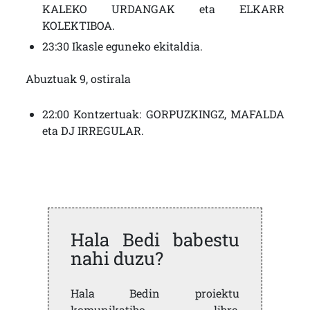
KALEKO URDANGAK eta ELKARR
KOLEKTIBOA.
23:30 Ikasle eguneko ekitaldia.
Abuztuak 9, ostirala
22:00 Kontzertuak: GORPUZKINGZ, MAFALDA
eta DJ IRREGULAR.
Hala Bedi babestu
nahi duzu?
Hala Bedin proiektu
komunikatibo libre,