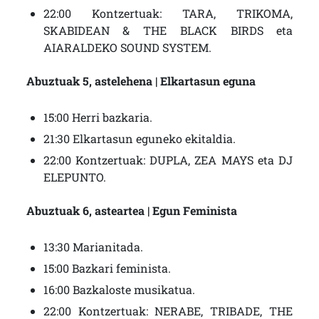
22:00 Kontzertuak: TARA, TRIKOMA,
SKABIDEAN & THE BLACK BIRDS eta
AIARALDEKO SOUND SYSTEM.
Abuztuak 5, astelehena | Elkartasun eguna
15:00 Herri bazkaria.
21:30 Elkartasun eguneko ekitaldia.
22:00 Kontzertuak: DUPLA, ZEA MAYS eta DJ
ELEPUNTO.
Abuztuak 6, asteartea | Egun Feminista
13:30 Marianitada.
15:00 Bazkari feminista.
16:00 Bazkaloste musikatua.
22:00 Kontzertuak: NERABE, TRIBADE, THE