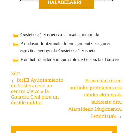
HALABELARRI
Gasteizko Txosnetako jai usaina nabari da
Aniztasun funtzionala duten lagunentzako gune
egokitua egongo da Gasteizko Txosnetan
Hainbat nobedade iragarri dituzte Gasteizko Txosnek
Edit
←
[:es]El Ayuntamiento
Eraso matxisten
de Gasteiz cede un
aurkako protokoloa eta
centro cívico a la
udako ekimenak
Guardia Civil para un
aurkeztu ditu
desfile militar
Aiaraldeko Mugimendu
Feministak
→