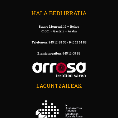
HALA BEDI IRRATIA
Bueno Monreal, 16 – Behea
01001 – Gasteiz – Araba
Telefonoa:
945 12 88 55 / 945 12 14 88
Erantzungailua:
945 12 09 89
LAGUNTZAILEAK