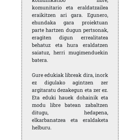
komunitario eta eraldatzailea
eraikitzen ari gara. Egunero,
ehundaka gara proiektuan
parte hartzen dugun pertsonak,
eragiten digun errealitatea
behatuz eta hura eraldatzen
saiatuz, herri mugimenduekin
batera.
Gure edukiak libreak dira, inork
ez digulako agintzen zer
argitaratu dezakegun eta zer ez.
Eta eduki hauek dohainik eta
modu libre batean zabaltzen
ditugu, hedapena,
elkarbanatzea eta eraldaketa
helburu.