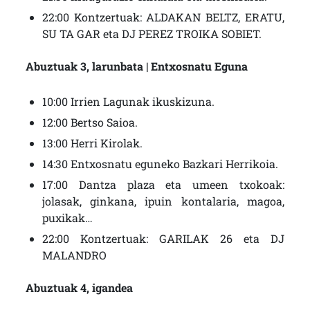
22:00 Kontzertuak: ALDAKAN BELTZ, ERATU,
SU TA GAR eta DJ PEREZ TROIKA SOBIET.
Abuztuak 3, larunbata | Entxosnatu Eguna
10:00 Irrien Lagunak ikuskizuna.
12:00 Bertso Saioa.
13:00 Herri Kirolak.
14:30 Entxosnatu eguneko Bazkari Herrikoia.
17:00 Dantza plaza eta umeen txokoak:
jolasak, ginkana, ipuin kontalaria, magoa,
puxikak…
22:00 Kontzertuak: GARILAK 26 eta DJ
MALANDRO
Abuztuak 4, igandea