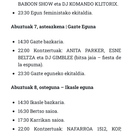
BABOON SHOW eta DJ KOMANDO KLITORIX.
23:30 Egun feministako ekitaldia.
Abuztuak 7, asteazkena | Gazte Eguna
14:30 Gazte bazkaria.
22:00 Kontzertuak: ANITA PARKER, ESNE
BELTZA eta DJ GIMBLEE (bitsa jaia – fiesta de
la espuma).
23:30 Gazte eguneko ekitaldia.
Abuztuak 8, osteguna – Ikasle eguna
14:30 Ikasle bazkaria.
16:30 Bertso saioa.
17:30 Karrikan saioa.
22:00 Kontzertuak: NAFARROA 1512, KOP,