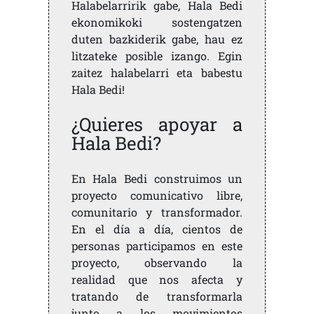
Halabelarririk gabe, Hala Bedi
ekonomikoki sostengatzen
duten bazkiderik gabe, hau ez
litzateke posible izango. Egin
zaitez halabelarri eta babestu
Hala Bedi!
¿Quieres apoyar a
Hala Bedi?
En Hala Bedi construimos un
proyecto comunicativo libre,
comunitario y transformador.
En el día a día, cientos de
personas participamos en este
proyecto, observando la
realidad que nos afecta y
tratando de transformarla
junto a los movimientos