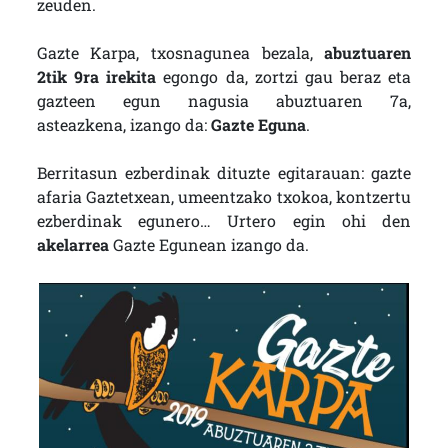
zeuden.
Gazte Karpa, txosnagunea bezala,
abuztuaren
2tik 9ra irekita
egongo da, zortzi gau beraz eta
gazteen egun nagusia abuztuaren 7a,
asteazkena, izango da:
Gazte Eguna
.
Berritasun ezberdinak dituzte egitarauan: gazte
afaria Gaztetxean, umeentzako txokoa, kontzertu
ezberdinak egunero… Urtero egin ohi den
akelarrea
Gazte Egunean izango da.