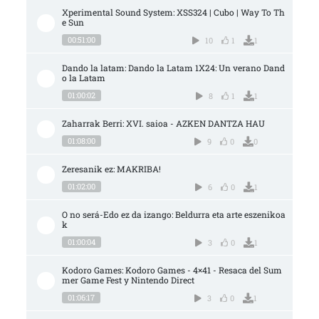
Xperimental Sound System: XSS324 | Cubo | Way To Th
e Sun
00:51:00
10
1
1
Dando la latam: Dando la Latam 1X24: Un verano Dand
o la Latam
01:00:02
8
1
1
Zaharrak Berri: XVI. saioa - AZKEN DANTZA HAU
01:08:00
9
0
0
Zeresanik ez: MAKRIBA!
01:02:00
6
0
1
O no será-Edo ez da izango: Beldurra eta arte eszenikoa
k
01:00:04
3
0
1
Kodoro Games: Kodoro Games - 4×41 - Resaca del Sum
mer Game Fest y Nintendo Direct
01:06:17
3
0
1