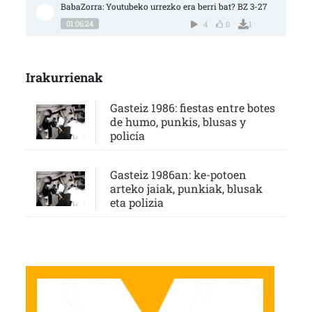
BabaZorra: Youtubeko urrezko era berri bat? BZ 3-27
01:06:24
4
0
1
Irakurrienak
Gasteiz 1986: fiestas entre botes
de humo, punkis, blusas y
policía
Gasteiz 1986an: ke-potoen
arteko jaiak, punkiak, blusak
eta polizia