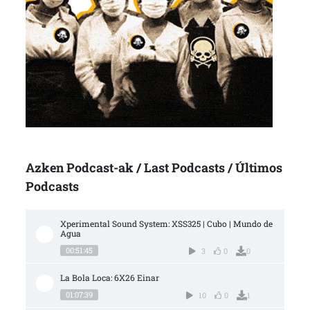
Azken Podcast-ak / Last Podcasts / Últimos
Podcasts
Xperimental Sound System: XSS325 | Cubo | Mundo de 
Agua
00:51:45
3
0
0
La Bola Loca: 6X26 Einar
01:07:39
10
0
1