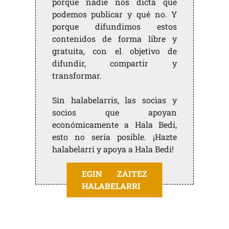
porque nadie nos dicta qué
podemos publicar y qué no. Y
porque difundimos estos
contenidos de forma libre y
gratuita, con el objetivo de
difundir, compartir y
transformar.
Sin halabelarris, las socias y
socios que apoyan
económicamente a Hala Bedi,
esto no sería posible. ¡Hazte
halabelarri y apoya a Hala Bedi!
EGIN ZAITEZ
HALABELARRI