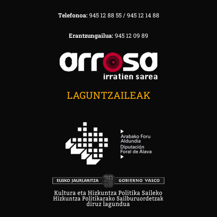
Telefonoa:
945 12 88 55 / 945 12 14 88
Erantzungailua:
945 12 09 89
LAGUNTZAILEAK