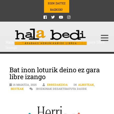
EGIN ZAITEZ
BAZKIDE!
Hala Bedi
>
Besteak
>
Bat inon loturik deino ez gara libre
izango
Bat inon loturik deino ez gara
libre izango
16 MAIATZA, 2025
ERREDAKZIOA
IN
ALBISTEAK
,
BAT INON LOTURIK
BESTEAK
IRUZKINAK DESAKTIBATUTA DAUDE