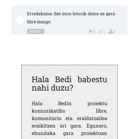
Erredakzioa: Bat inon loturik deino ez gara 
libre izango
00:28:07
9
2
4
Hala Bedi babestu
nahi duzu?
Hala Bedin proiektu
komunikatibo libre,
komunitario eta eraldatzailea
eraikitzen ari gara. Egunero,
ehundaka gara proiektuan