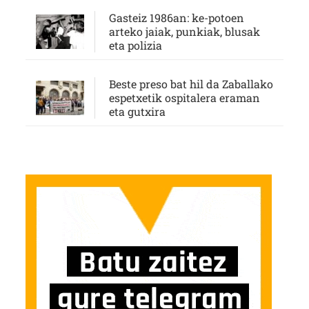
Gasteiz 1986an: ke-potoen
arteko jaiak, punkiak, blusak
eta polizia
Beste preso bat hil da Zaballako
espetxetik ospitalera eraman
eta gutxira