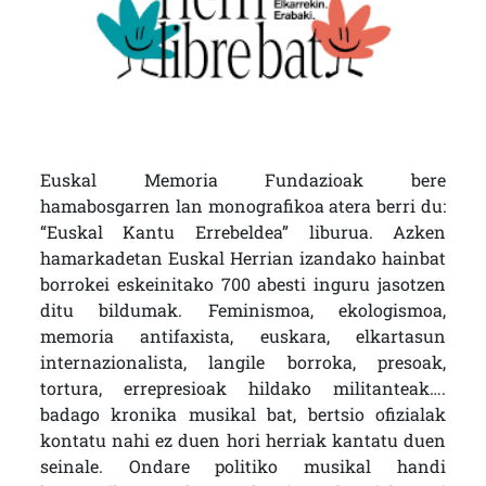
Euskal Memoria Fundazioak bere
hamabosgarren lan monografikoa atera berri du:
“Euskal Kantu Errebeldea” liburua. Azken
hamarkadetan Euskal Herrian izandako hainbat
borrokei eskeinitako 700 abesti inguru jasotzen
ditu bildumak. Feminismoa, ekologismoa,
memoria antifaxista, euskara, elkartasun
internazionalista, langile borroka, presoak,
tortura, errepresioak hildako militanteak….
badago kronika musikal bat, bertsio ofizialak
kontatu nahi ez duen hori herriak kantatu duen
seinale. Ondare politiko musikal handi