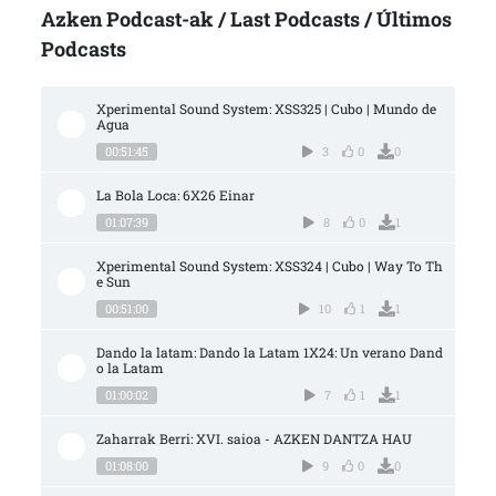
Azken Podcast-ak / Last Podcasts / Últimos
Podcasts
Xperimental Sound System: XSS325 | Cubo | Mundo de 
Agua
00:51:45
3
0
0
La Bola Loca: 6X26 Einar
01:07:39
8
0
1
Xperimental Sound System: XSS324 | Cubo | Way To Th
e Sun
00:51:00
10
1
1
Dando la latam: Dando la Latam 1X24: Un verano Dand
o la Latam
01:00:02
7
1
1
Zaharrak Berri: XVI. saioa - AZKEN DANTZA HAU
01:08:00
9
0
0