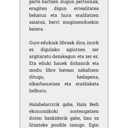
parte hartzen dugun pertsonak,
eragiten digun errealitatea
behatuz eta hura eraldatzen
saiatuz, herri mugimenduekin
batera.
Gure edukiak libreak dira, inork
ez digulako agintzen zer
argitaratu dezakegun eta zer ez.
Eta eduki hauek dohainik eta
modu libre batean zabaltzen
ditugu, hedapena,
elkarbanatzea eta eraldaketa
helburu.
Halabelarririk gabe, Hala Bedi
ekonomikoki sostengatzen
duten bazkiderik gabe, hau ez
litzateke posible izango. Egin