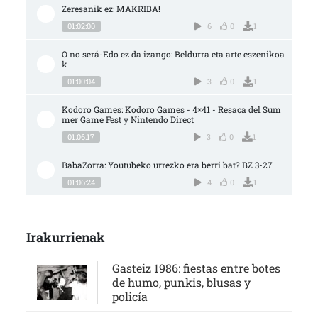
Zeresanik ez: MAKRIBA!
01:02:00
6
0
1
O no será-Edo ez da izango: Beldurra eta arte eszenikoa
k
01:00:04
3
0
1
Kodoro Games: Kodoro Games - 4×41 - Resaca del Sum
mer Game Fest y Nintendo Direct
01:06:17
3
0
1
BabaZorra: Youtubeko urrezko era berri bat? BZ 3-27
01:06:24
4
0
1
Irakurrienak
Gasteiz 1986: fiestas entre botes
de humo, punkis, blusas y
policía