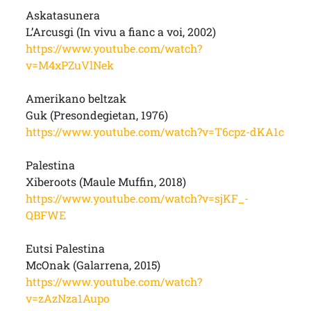
Askatasunera
L’Arcusgi (In vivu a fianc a voi, 2002)
https://www.youtube.com/watch?
v=M4xPZuVlNek
Amerikano beltzak
Guk (Presondegietan, 1976)
https://www.youtube.com/watch?v=T6cpz-dKA1c
Palestina
Xiberoots (Maule Muffin, 2018)
https://www.youtube.com/watch?v=sjKF_-
QBFWE
Eutsi Palestina
McOnak (Galarrena, 2015)
https://www.youtube.com/watch?
v=zAzNza1Aupo