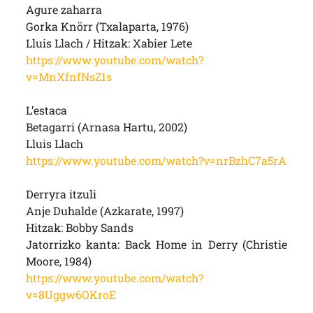
Agure zaharra
Gorka Knörr (Txalaparta, 1976)
Lluis Llach / Hitzak: Xabier Lete
https://www.youtube.com/watch?
v=MnXfnfNsZ1s
L’estaca
Betagarri (Arnasa Hartu, 2002)
Lluis Llach
https://www.youtube.com/watch?v=nrBzhC7a5rA
Derryra itzuli
Anje Duhalde (Azkarate, 1997)
Hitzak: Bobby Sands
Jatorrizko kanta: Back Home in Derry (Christie
Moore, 1984)
https://www.youtube.com/watch?
v=8Uggw6OKroE