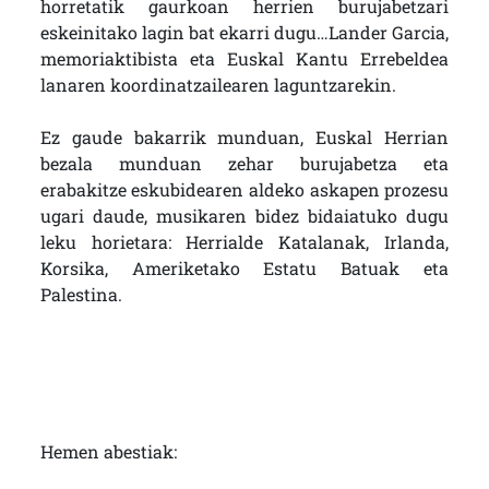
horretatik gaurkoan herrien burujabetzari
eskeinitako lagin bat ekarri dugu…Lander Garcia,
memoriaktibista eta Euskal Kantu Errebeldea
lanaren koordinatzailearen laguntzarekin.
Ez gaude bakarrik munduan, Euskal Herrian
bezala munduan zehar burujabetza eta
erabakitze eskubidearen aldeko askapen prozesu
ugari daude, musikaren bidez bidaiatuko dugu
leku horietara: Herrialde Katalanak, Irlanda,
Korsika, Ameriketako Estatu Batuak eta
Palestina.
Hemen abestiak: