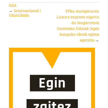
Edit
←
Internacional |
PPko Antépararen
Uhintifada
Luxury enpresa zigortu
du laugarrenez
Gasteizko Udalak legez
kanpoko obrak egitea
egotzita
→