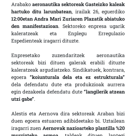
Arabako
aeronautika sektoreak Gasteizko kaleak
hartuko ditu larunbatean
, irailak 26, eguerdiko
12:00etan Andra Mari Zuriaren Plazatik abiatuko
den manifestazioan
. Sektoreko enpresa ugarik
kaleratzeak eta Enplegu Erregulazio
Espedienteak iragarri dituzte.
Enpresetako zuzendaritzek aeronautika
sektoreak bizi dituen galerak erabili dituzte
kaleratzeak argudiatzeko. Sindikatuek, kontrara,
egoera
“koiunturala dela eta ez estrukturala”
dela defendatu dute eta produkzioak aurrera
egin dezakeela defendatu dute
“langilerik atzean
utzi gabe”
.
Alestis eta Aernova dira sektoreak Araban bizi
duen egoera estuaren adibideetako bi. Uztailean
iragarri zuen
Aernovak nazioarteko plantilla %20
murrizteko asmoa
, taldeak dituen lantegi