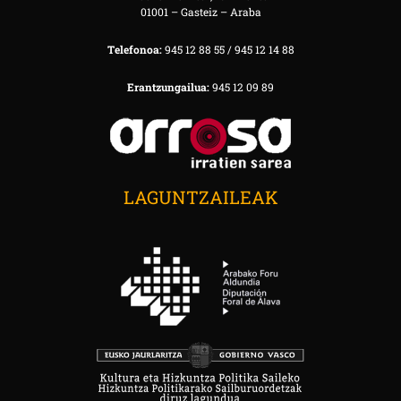
01001 – Gasteiz – Araba
Telefonoa:
945 12 88 55 / 945 12 14 88
Erantzungailua:
945 12 09 89
LAGUNTZAILEAK