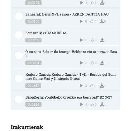
01:00:02
8
1
1
Zaharrak Berri: XVI. saioa - AZKEN DANTZA HAU
01:08:00
9
0
0
Zeresanik ez: MAKRIBA!
01:02:00
6
0
1
O no será-Edo ez da izango: Beldurra eta arte eszenikoa
k
01:00:04
3
0
1
Kodoro Games: Kodoro Games - 4×41 - Resaca del Sum
mer Game Fest y Nintendo Direct
01:06:17
3
0
1
BabaZorra: Youtubeko urrezko era berri bat? BZ 3-27
01:06:24
4
0
1
Irakurrienak