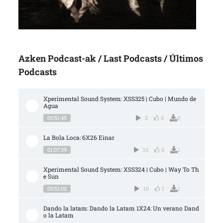
Azken Podcast-ak / Last Podcasts / Últimos
Podcasts
Xperimental Sound System: XSS325 | Cubo | Mundo de 
Agua
00:51:45
3
0
0
La Bola Loca: 6X26 Einar
01:07:39
10
0
1
Xperimental Sound System: XSS324 | Cubo | Way To Th
e Sun
00:51:00
10
1
1
Dando la latam: Dando la Latam 1X24: Un verano Dand
o la Latam