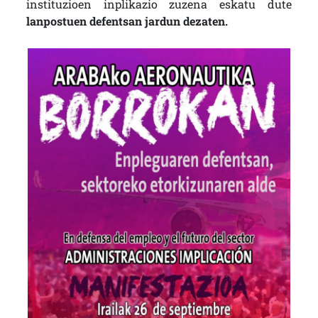
instituzioen inplikazio zuzena eskatu dute
lanpostuen defentsan jardun dezaten.