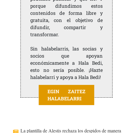
porque difundimos estos
contenidos de forma libre y
gratuita, con el objetivo de
difundir, compartir y
transformar.
Sin halabelarris, las socias y
socios que apoyan
económicamente a Hala Bedi,
esto no sería posible. ¡Hazte
halabelarri y apoya a Hala Bedi!
EGIN ZAITEZ
HALABELARRI
La plantilla de Alestis rechaza los despidos de manera