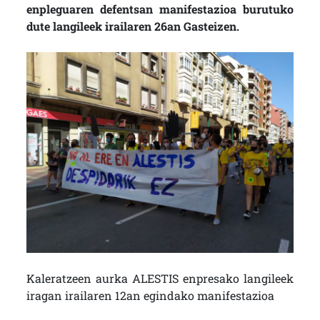
enpleguaren defentsan manifestazioa burutuko
dute langileek irailaren 26an Gasteizen.
Kaleratzeen aurka ALESTIS enpresako langileek
iragan irailaren 12an egindako manifestazioa