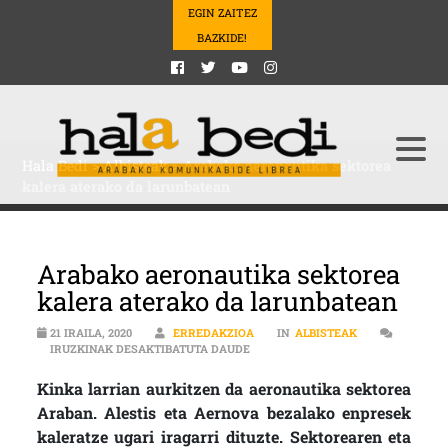
EGIN ZAITEZ
BAZKIDE!
Hala Bedi
>
Albisteak
>
Arabako aeronautika sektorea
kalera aterako da larunbatean
Arabako aeronautika sektorea
kalera aterako da larunbatean
21 IRAILA, 2020
ERREDAKZIOA
IN
ALBISTEAK
ARABAKO AERONAUTIKA SEKTORE
IRUZKINAK DESAKTIBATUTA DAUDE
Kinka larrian aurkitzen da aeronautika sektorea
Araban. Alestis eta Aernova bezalako enpresek
kaleratze ugari iragarri dituzte. Sektorearen eta