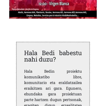
Hala Bedi babestu
nahi duzu?
Hala Bedin proiektu
komunikatibo libre,
komunitario eta eraldatzailea
eraikitzen ari gara. Egunero,
ehundaka gara proiektuan
parte hartzen dugun pertsonak,
eragiten digun errealitatea