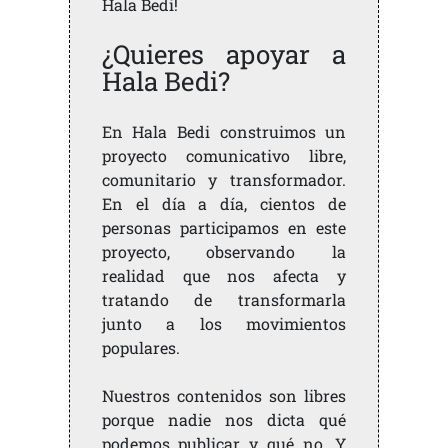
Hala Bedi!
¿Quieres apoyar a
Hala Bedi?
En Hala Bedi construimos un
proyecto comunicativo libre,
comunitario y transformador.
En el día a día, cientos de
personas participamos en este
proyecto, observando la
realidad que nos afecta y
tratando de transformarla
junto a los movimientos
populares.
Nuestros contenidos son libres
porque nadie nos dicta qué
podemos publicar y qué no. Y