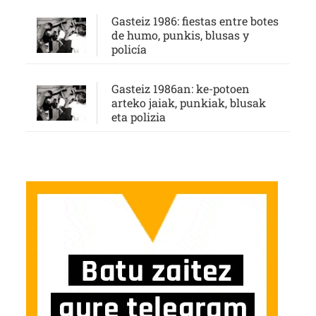
Gasteiz 1986: fiestas entre botes
de humo, punkis, blusas y
policía
Gasteiz 1986an: ke-potoen
arteko jaiak, punkiak, blusak
eta polizia