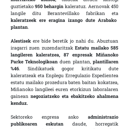
guztietako
950 behargin
kaleratuz. Aernovak 450
langile ditu Berantevillako fabrikan eta
kaleratzeek ere eragina izango dute Arabako
plantan
.
Alestisek
ere bide beretik jo nahi du. Abuztuan
iragarri zuen zuzendaritzak
Estatu mailako 585
langileren kaleratzea, 87 enpresak Miñanoko
Parke Teknologikoan
duen plantan,
plantillaren
%46
. Sindikatuek gogor kritikatu dute
kaleratzeak eta Enplegu Erregulazio Espedientea
estatu mailako prozedura baten baitan kokatzea,
Miñanoko langileei euren etorkizun laboralaren
gainean
negoziatzeko eta ebakitzeko ahalmena
kenduz.
Sektoreko enpresa asko
administrazio
publikoaren eskutan
daude, horregatik