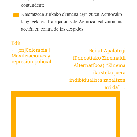
contundente
Kaleratzeen aurkako ekimena egin zuten Aernovako
langileek[:es]Trabajadoras de Aernova realizaron una
acción en contra de los despidos
Edit
←
[:es]Colombia |
Beñat Apalategi
Movilizaciones y
(Donostiako Zinemaldi
represión policial
Alternatiboa): “Zinema
ikusteko joera
indibidualista zabaltzen
ari da”
→