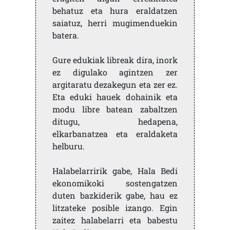
behatuz eta hura eraldatzen
saiatuz, herri mugimenduekin
batera.
Gure edukiak libreak dira, inork
ez digulako agintzen zer
argitaratu dezakegun eta zer ez.
Eta eduki hauek dohainik eta
modu libre batean zabaltzen
ditugu, hedapena,
elkarbanatzea eta eraldaketa
helburu.
Halabelarririk gabe, Hala Bedi
ekonomikoki sostengatzen
duten bazkiderik gabe, hau ez
litzateke posible izango. Egin
zaitez halabelarri eta babestu