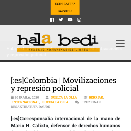
EGIN ZAITEZ
BAZKIDE!
Hala Bedi
>
Suelta la olla
>
[:es]Colombia | Movilizaciones
y represión policial
[:es]Colombia | Movilizaciones
y represión policial
20 IRAILA, 2020
SUELTA LA OLLA
IN
BERRIAK
,
INTERNACIONAL
,
SUELTA LA OLLA
IRUZKINAK
[:ES]COLOMBIA | MOVILIZACIONES Y REPRESIÓN 
DESAKTIBATUTA DAUDE
[:es]Corresponsalia internacional de la mano de
Mario H. Calixto, defensor de derechos humanos