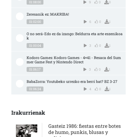
01:08:00
9
0
0
Zeresanik ez: MAKRIBA!
01:02:00
6
0
1
O no será-Edo ez da izango: Beldurra eta arte eszenikoa
k
01:00:04
3
0
1
Kodoro Games: Kodoro Games - 4×41 - Resaca del Sum
mer Game Fest y Nintendo Direct
01:06:17
3
0
1
BabaZorra: Youtubeko urrezko era berri bat? BZ 3-27
01:06:24
4
0
1
Irakurrienak
Gasteiz 1986: fiestas entre botes
de humo, punkis, blusas y