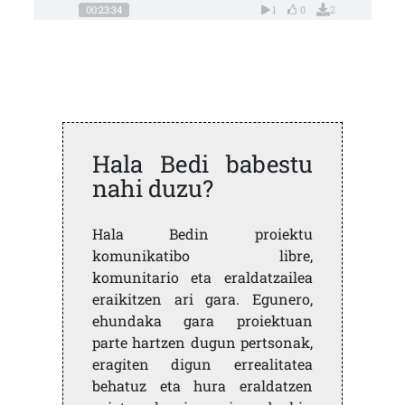
00:23:34
1
0
2
Hala Bedi babestu
nahi duzu?
Hala Bedin proiektu
komunikatibo libre,
komunitario eta eraldatzailea
eraikitzen ari gara. Egunero,
ehundaka gara proiektuan
parte hartzen dugun pertsonak,
eragiten digun errealitatea
behatuz eta hura eraldatzen