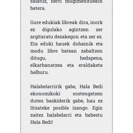
saiatuz, herri mugimenduekin
batera.
Gure edukiak libreak dira, inork
ez digulako agintzen zer
argitaratu dezakegun eta zer ez.
Eta eduki hauek dohainik eta
modu libre batean zabaltzen
ditugu, hedapena,
elkarbanatzea eta eraldaketa
helburu.
Halabelarririk gabe, Hala Bedi
ekonomikoki sostengatzen
duten bazkiderik gabe, hau ez
litzateke posible izango. Egin
zaitez halabelarri eta babestu
Hala Bedi!