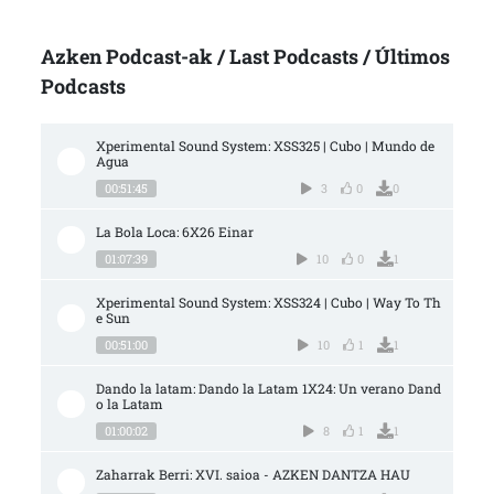
Azken Podcast-ak / Last Podcasts / Últimos
Podcasts
Xperimental Sound System: XSS325 | Cubo | Mundo de 
Agua
00:51:45
3
0
0
La Bola Loca: 6X26 Einar
01:07:39
10
0
1
Xperimental Sound System: XSS324 | Cubo | Way To Th
e Sun
00:51:00
10
1
1
Dando la latam: Dando la Latam 1X24: Un verano Dand
o la Latam
01:00:02
8
1
1
Zaharrak Berri: XVI. saioa - AZKEN DANTZA HAU