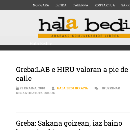
NOR GARA
DENDA
TABERNA
KONTAKTUA
SARR
Hala Bedi
>
Greba:LAB e HIRU valoran a pie de
calle
29 EKAINA, 2010
HALA BEDI IRRATIA
IRUZKINAK
GREBA:LAB E HIRU VALORAN A PIE DE CALLE
DESAKTIBATUTA DAUDE
Greba: Sakana goizean, iaz baino