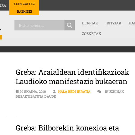
EGIN ZAITEZ
ERA
BAZKIDE!
BERRIAK
IRITZIAK
HA
ZOZKETAK
Greba: Araialdean identifikazioak
Laudioko manifestazio bukaeran
29 EKAINA, 2010
HALA BEDI IRRATIA
IRUZKINAK
 SARRERAN
GREBA: ARAIALDEAN IDENTIFIKAZIOAK LAUD
DESAKTIBATUTA DAUDE
Greba: Bilborekin konexioa eta