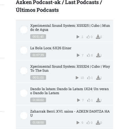
Azken Podcast-ak / Last Podcasts /
Últimos Podcasts
Xperimental Sound System: XSS325 | Cubo | Mun
do de Agua
00:51:45
2
0
0
ARRERAN
La Bola Loca: 6X26 Einar
01:07:39
7
0
1
Xperimental Sound System: XSS324 | Cubo | Way 
To The Sun
00:51:00
10
1
1
Dando la latam: Dando la Latam 1X24: Un veran
DE SAN MARCIAL. SARRERAN
o Dando la Latam
01:00:02
7
1
1
Zaharrak Berri: XVI. saioa - AZKEN DANTZA HA
U
01:08:00
9
0
0