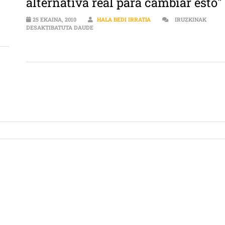
alternativa real para cambiar esto"
25 EKAINA, 2010
HALA BEDI IRRATIA
IRUZKINAK
AINHOA ETXAIDE: "HAY UNA ALTERNATIVA RE
DESAKTIBATUTA DAUDE