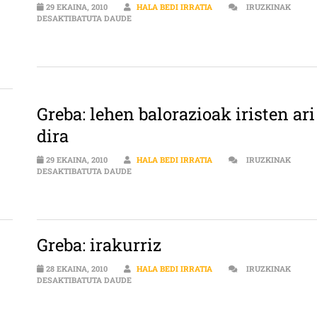
29 EKAINA, 2010
HALA BEDI IRRATIA
IRUZKINAK
GREBA: BILBOREKIN KONEXIOA ETA SARRERAN
DESAKTIBATUTA DAUDE
I GEHIAGO GREBARA SARRERAN
Greba: lehen balorazioak iristen ari
dira
29 EKAINA, 2010
HALA BEDI IRRATIA
IRUZKINAK
A SARRERAN
GREBA: LEHEN BALORAZIOAK IRISTEN ARI DI
DESAKTIBATUTA DAUDE
Greba: irakurriz
28 EKAINA, 2010
HALA BEDI IRRATIA
IRUZKINAK
GREBA: IRAKURRIZ SARRERAN
DESAKTIBATUTA DAUDE