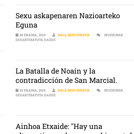
Sexu askapenaren Nazioarteko
Eguna
28 EKAINA, 2010
HALA BEDI IRRATIA
IRUZKINAK
SEXU ASKAPENAREN NAZIOARTEKO EGUNA S
DESAKTIBATUTA DAUDE
La Batalla de Noaín y la
contradicción de San Marcial.
25 EKAINA, 2010
HALA BEDI IRRATIA
IRUZKINAK
A SARRERAN
LA BATALLA DE NOAÍN Y LA CONTRADICCIÓN 
DESAKTIBATUTA DAUDE
Ainhoa Etxaide: "Hay una