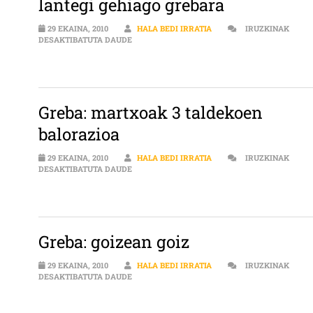
lantegi gehiago grebara
29 EKAINA, 2010
HALA BEDI IRRATIA
IRUZKINAK
GREBA: SAKANA GOIZEAN, IAZ BAINO LANTEG
DESAKTIBATUTA DAUDE
Greba: martxoak 3 taldekoen
balorazioa
29 EKAINA, 2010
HALA BEDI IRRATIA
IRUZKINAK
GREBA: MARTXOAK 3 TALDEKOEN BALORAZIO
DESAKTIBATUTA DAUDE
Greba: goizean goiz
29 EKAINA, 2010
HALA BEDI IRRATIA
IRUZKINAK
GREBA: GOIZEAN GOIZ SARRERAN
DESAKTIBATUTA DAUDE