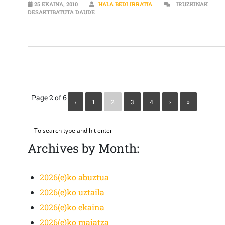
25 EKAINA, 2010
HALA BEDI IRRATIA
IRUZKINAK
LA BATALLA DE NOA SARRERAN
DESAKTIBATUTA DAUDE
Page 2 of 6
‹
1
2
3
4
›
»
Archives by Month:
2026(e)ko abuztua
2026(e)ko uztaila
2026(e)ko ekaina
2026(e)ko maiatza