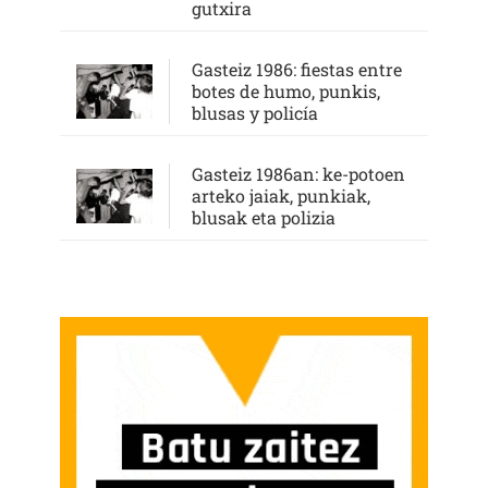
gutxira
Gasteiz 1986: fiestas entre
botes de humo, punkis,
blusas y policía
Gasteiz 1986an: ke-potoen
arteko jaiak, punkiak,
blusak eta polizia