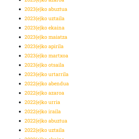
2023(e)ko abuztua
2023(e)ko uztaila
2023(e)ko ekaina
2023(e)ko maiatza
2023(e)ko apirila
2023(e)ko martxoa
2023(e)ko otsaila
2023(e)ko urtarrila
2022(e)ko abendua
2022(e)ko azaroa
2022(e)ko urria
2022(e)ko iraila
2022(e)ko abuztua
2022(e)ko uztaila