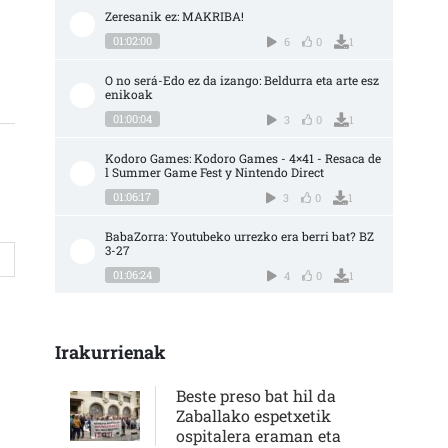
Zeresanik ez: MAKRIBA!
01:02:00
6
0
1
AL PARA CAMBIAR ESTO" SARRERAN
O no será-Edo ez da izango: Beldurra eta arte esz
enikoak
01:00:04
3
0
1
Kodoro Games: Kodoro Games - 4×41 - Resaca de
l Summer Game Fest y Nintendo Direct
01:06:17
3
0
1
BabaZorra: Youtubeko urrezko era berri bat? BZ 
3-27
01:06:24
4
0
1
Irakurrienak
Beste preso bat hil da
Zaballako espetxetik
ospitalera eraman eta