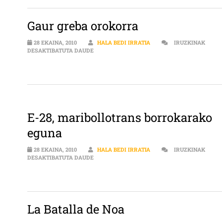
Gaur greba orokorra
28 EKAINA, 2010
HALA BEDI IRRATIA
IRUZKINAK
GAUR GREBA OROKORRA SARRERAN
DESAKTIBATUTA DAUDE
E-28, maribollotrans borrokarako
eguna
28 EKAINA, 2010
HALA BEDI IRRATIA
IRUZKINAK
E-28, MARIBOLLOTRANS BORROKARAKO EGUN
DESAKTIBATUTA DAUDE
La Batalla de Noa