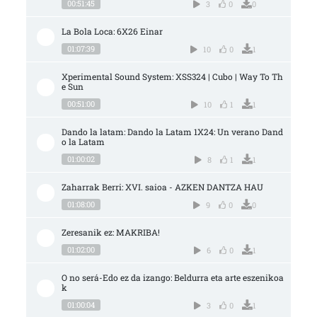
00:51:45
3
0
0
La Bola Loca: 6X26 Einar
01:07:39
10
0
1
Xperimental Sound System: XSS324 | Cubo | Way To Th
e Sun
00:51:00
10
1
1
Dando la latam: Dando la Latam 1X24: Un verano Dand
o la Latam
01:00:02
8
1
1
Zaharrak Berri: XVI. saioa - AZKEN DANTZA HAU
01:08:00
9
0
0
Zeresanik ez: MAKRIBA!
01:02:00
6
0
1
O no será-Edo ez da izango: Beldurra eta arte eszenikoa
k
01:00:04
3
0
1