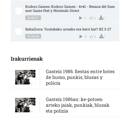
Kodoro Games: Kodoro Games - 4×41 - Resaca del Sum
mer Game Fest y Nintendo Direct
01:06:17
3
0
1
BabaZorra: Youtubeko urrezko era berri bat? BZ 3-27
01:06:24
4
0
1
Irakurrienak
Gasteiz 1986: fiestas entre botes
de humo, punkis, blusas y
policía
Gasteiz 1986an: ke-potoen
arteko jaiak, punkiak, blusak
eta polizia