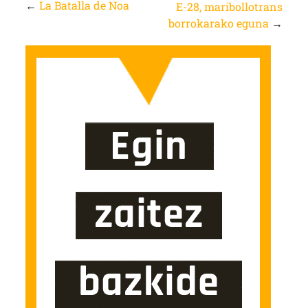
←
La Batalla de Noa
E-28, maribollotrans
borrokarako eguna
→