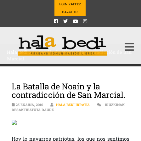
EGIN ZAITEZ
BAZKIDE!
Hala Bedi
>
La Batalla de Noaín y la contradicción de San
Marcial.
La Batalla de Noaín y la
contradicción de San Marcial.
25 EKAINA, 2010
HALA BEDI IRRATIA
IRUZKINAK
LA BATALLA DE NOAÍN Y LA CONTRADICCIÓN DE 
DESAKTIBATUTA DAUDE
Hoy lo navarros patriotas, los que nos sentimos