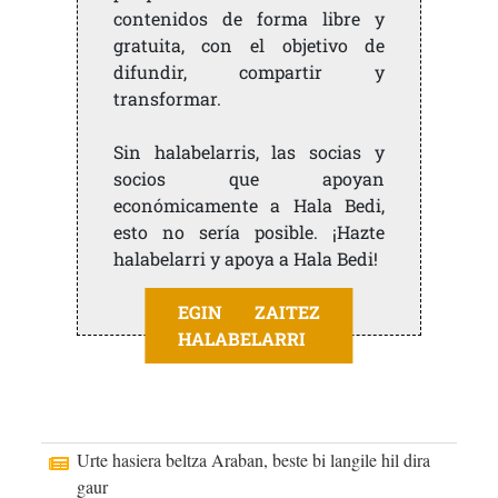
contenidos de forma libre y
gratuita, con el objetivo de
difundir, compartir y
transformar.
Sin halabelarris, las socias y
socios que apoyan
económicamente a Hala Bedi,
esto no sería posible. ¡Hazte
halabelarri y apoya a Hala Bedi!
EGIN ZAITEZ
HALABELARRI
Urte hasiera beltza Araban, beste bi langile hil dira
gaur