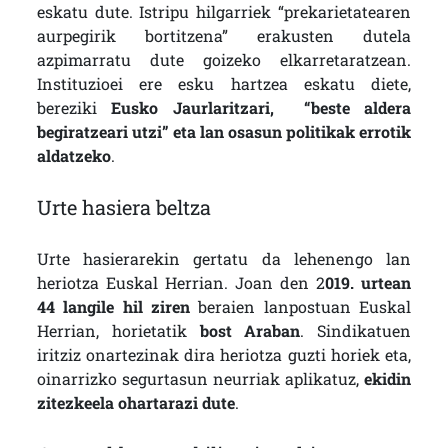
eskatu dute. Istripu hilgarriek “prekarietatearen
aurpegirik bortitzena” erakusten dutela
azpimarratu dute goizeko elkarretaratzean.
Instituzioei ere esku hartzea eskatu diete,
bereziki
Eusko Jaurlaritzari, “beste aldera
begiratzeari utzi” eta lan osasun politikak errotik
aldatzeko
.
Urte hasiera beltza
Urte hasierarekin gertatu da lehenengo lan
heriotza Euskal Herrian. Joan den 2
019. urtean
44 langile hil ziren
beraien lanpostuan Euskal
Herrian, horietatik
bost Araban
. Sindikatuen
iritziz onartezinak dira heriotza guzti horiek eta,
oinarrizko segurtasun neurriak aplikatuz,
ekidin
zitezkeela ohartarazi dute
.