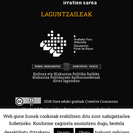
LAGUNTZAILEAK
2018 Gure eduki guztiak Creative Commons
Aitortu 4.0 Nazioartekoa Baimen baten mende daude.
Web gune honek cookieak erabiltzen ditu zure nabigatzailea
hobetzeko. Konforme zagozela asumitzen dugu, bestela
desaktibatu ditzakezu.
Irakurri gehiago
Onartu
Ukatu