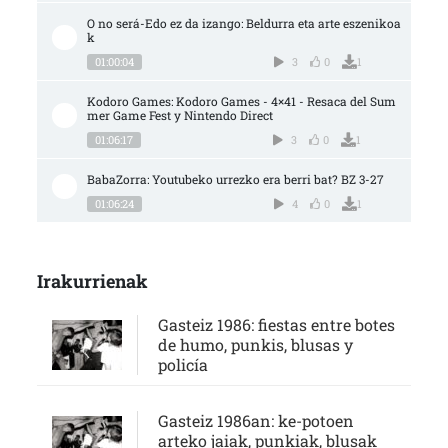
O no será-Edo ez da izango: Beldurra eta arte eszenikoa
k
01:00:04
3
0
1
Kodoro Games: Kodoro Games - 4×41 - Resaca del Sum
mer Game Fest y Nintendo Direct
01:06:17
3
0
1
BabaZorra: Youtubeko urrezko era berri bat? BZ 3-27
01:06:24
4
0
1
Irakurrienak
Gasteiz 1986: fiestas entre botes
de humo, punkis, blusas y
policía
Gasteiz 1986an: ke-potoen
arteko jaiak, punkiak, blusak