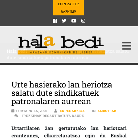
EGIN ZAITEZ
BAZKIDE!
Hala Bedi
>
Albisteak
>
Urte hasierako lan heriotza salatu
dute sindikatuek patronalaren aurrean
Urte hasierako lan heriotza
salatu dute sindikatuek
patronalaren aurrean
7 URTARRILA, 2020
ERREDAKZIOA
IN
ALBISTEAK
URTE HASIERAKO LAN HERIOT
IRUZKINAK DESAKTIBATUTA DAUDE
Urtarrilaren 2an gertatutako lan heriotzari
erantzunez, elkarretaratzea egin du Euskal