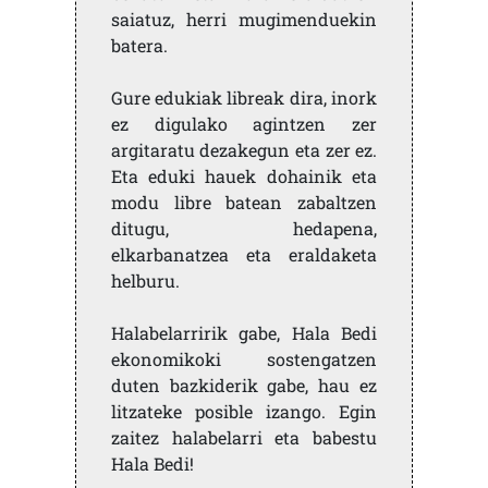
saiatuz, herri mugimenduekin
batera.
Gure edukiak libreak dira, inork
ez digulako agintzen zer
argitaratu dezakegun eta zer ez.
Eta eduki hauek dohainik eta
modu libre batean zabaltzen
ditugu, hedapena,
elkarbanatzea eta eraldaketa
helburu.
Halabelarririk gabe, Hala Bedi
ekonomikoki sostengatzen
duten bazkiderik gabe, hau ez
litzateke posible izango. Egin
zaitez halabelarri eta babestu
Hala Bedi!