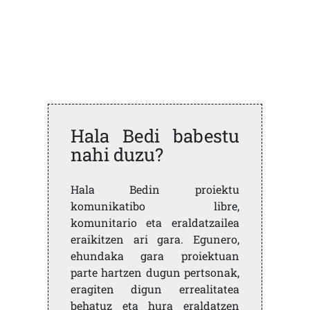
Hala Bedi babestu
nahi duzu?
Hala Bedin proiektu
komunikatibo libre,
komunitario eta eraldatzailea
eraikitzen ari gara. Egunero,
ehundaka gara proiektuan
parte hartzen dugun pertsonak,
eragiten digun errealitatea
behatuz eta hura eraldatzen