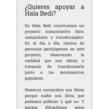
¿Quieres apoyar a
Hala Bedi?
En Hala Bedi construimos un
proyecto comunicativo libre,
comunitario y transformador.
En el día a día, cientos de
personas participamos en este
proyecto, observando la
realidad que nos afecta y
tratando de transformarla
junto a los movimientos
populares.
Nuestros contenidos son libres
porque nadie nos dicta qué
podemos publicar y qué no. Y
porque difundimos estos