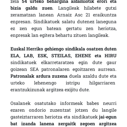
zela
54 urteko behargina aldamiotik erori eta
bizia galdu zuen
. Langileak hilabete gutxi
zeramatzan lanean Arnaiz Asc 21 eraikuntza
enpresan. Sindikatuek salatu dutenez laneguna
ez zen egun batean gertatu zen heriotza,
enpresak lan egitera behartu zituen langileak.
Euskal Herriko gehiengo sindikala osatzen duten
ELA, LAB, ESK, STEILAS, EHENE eta HIRU
sindikatuek elkarretaratzea egin dute gaur
goizean SEA patronalaren egoitzaren aurrean.
Patronalak ardura zuzena
duela azaldu dute eta
urteko lehenengo istripu hilgarriaren
erantzukizunak argitzea exijitu dute.
Osalanek osatutako informeak babes neurri
ezaren ondorio zuzentzat jotzen du langile
gasteiztarraren heriotza eta sindikatuek
jai-egun
bat izanda lanena zergaitk zegoen argitzea