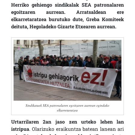
Herriko gehiengo sindikalak SEA patronalaren
egoitzaren aurrean. Arratsaldean ere
elkarretaratzea burutuko dute, Greba Komiteek
deituta, Hegoladeko Gizarte Etxearen aurrean.
Sindikatuek SEA patronalaren egoitzaren aurrean egindako
elkarretaratzea
Urtarrilaren 2an
jaso zen urteko lehen lan
istripua
. Olarizuko eraikuntza batean lanean ari