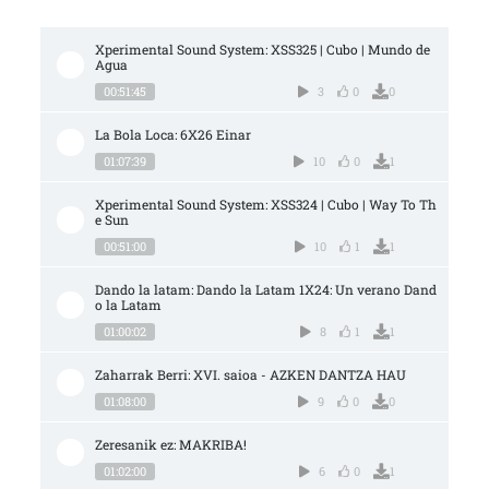
Xperimental Sound System: XSS325 | Cubo | Mundo de 
Agua
00:51:45
3
0
0
La Bola Loca: 6X26 Einar
01:07:39
10
0
1
Xperimental Sound System: XSS324 | Cubo | Way To Th
e Sun
00:51:00
10
1
1
Dando la latam: Dando la Latam 1X24: Un verano Dand
o la Latam
01:00:02
8
1
1
Zaharrak Berri: XVI. saioa - AZKEN DANTZA HAU
01:08:00
9
0
0
Zeresanik ez: MAKRIBA!
01:02:00
6
0
1