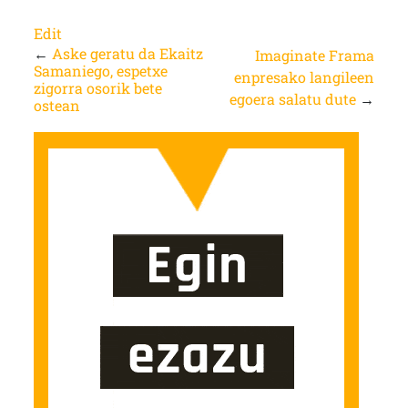
Edit
←
Aske geratu da Ekaitz
Imaginate Frama
Samaniego, espetxe
enpresako langileen
zigorra osorik bete
egoera salatu dute
→
ostean