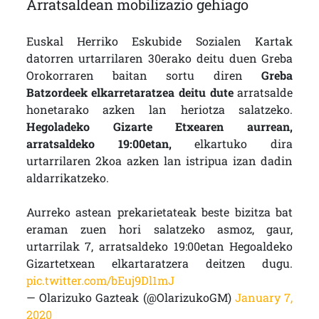
Arratsaldean mobilizazio gehiago
Euskal Herriko Eskubide Sozialen Kartak
datorren urtarrilaren 30erako deitu duen Greba
Orokorraren baitan sortu diren
Greba
Batzordeek elkarretaratzea deitu dute
arratsalde
honetarako azken lan heriotza salatzeko.
Hegoladeko Gizarte Etxearen aurrean,
arratsaldeko 19:00etan,
elkartuko dira
urtarrilaren 2koa azken lan istripua izan dadin
aldarrikatzeko.
Aurreko astean prekarietateak beste bizitza bat
eraman zuen hori salatzeko asmoz, gaur,
urtarrilak 7, arratsaldeko 19:00etan Hegoaldeko
Gizartetxean elkartaratzera deitzen dugu.
pic.twitter.com/bEuj9Dl1mJ
— Olarizuko Gazteak (@OlarizukoGM)
January 7,
2020