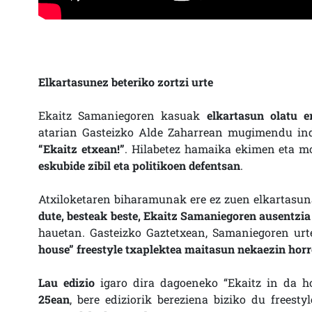
Elkartasunez beteriko zortzi urte
Ekaitz Samaniegoren kasuak
elkartasun olatu er
atarian Gasteizko Alde Zaharrean mugimendu ind
“Ekaitz etxean!”
. Hilabetez hamaika ekimen eta mo
eskubide zibil eta politikoen defentsan
.
Atxiloketaren biharamunak ere ez zuen elkartasuna 
dute, besteak beste, Ekaitz Samaniegoren ausentzia
hauetan. Gasteizko Gaztetxean, Samaniegoren urt
house” freestyle txaplektea maitasun nekaezin horr
Lau edizio
igaro dira dagoeneko “Ekaitz in da ho
25ean
, bere ediziorik bereziena biziko du freest