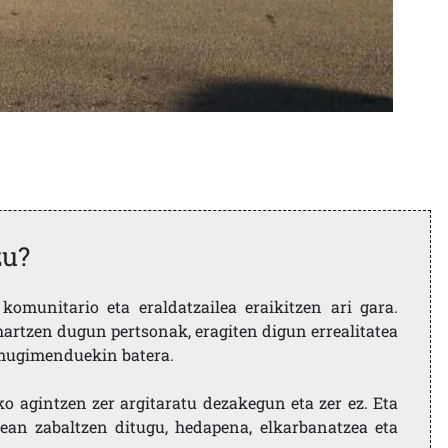
zu?
komunitario eta eraldatzailea eraikitzen ari gara.
artzen dugun pertsonak, eragiten digun errealitatea
i mugimenduekin batera.
ko agintzen zer argitaratu dezakegun eta zer ez. Eta
ean zabaltzen ditugu, hedapena, elkarbanatzea eta