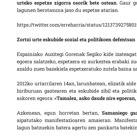
urteko espetxe zigorra osorik bete ostean
. Gaur g
lagunen berotasuna jaso du espetxe atarian.
https://twitter.com/erreharria/status/121373927580
Zortzi urte eskubide sozial eta politikoen defentsan
Espainiako Auzitegi Gorenak Segiko kide izateagat
egoera salatzeko, espetxera ez aurkeztea erabaki zu
azaldu zuen bazekiela espetxeratuko zutela baina sa
2012ko urtarrilaren 14an, larunbatean, elizatik alde
hiriburuan gaztearen eta eskubide zibil eta polit
askoren egeora:
«Tamalez, asko daude nire egoeran, 
Azkenean, egun horretan bertan,
Samaniego gaz
aipatutako manifestazioaren amaieran. Manifest
lagun batzuekin batera agertu zen pankarta batekin,