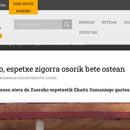
EGIN ZAITEZ
ERA
BAZKIDE!
BERRIAK
IRITZIAK
HA
ZOZKETAK
niego, espetxe zigorra osorik bete ostean
, espetxe zigorra osorik bete ostean
ASKE GERATU DA EKAITZ SAMANIEGO, ESPE
IRUZKINAK DESAKTIBATUTA DAUDE
oizean atera da Zuerako espetxetik Ekaitz Samaniego gaztea