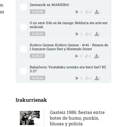
o.
Zeresanik ez: MAKRIBA!
an
01:02:00
6
0
1
O no será-Edo ez da izango: Beldurra eta arte esz
enikoak
01:00:04
3
0
1
Kodoro Games: Kodoro Games - 4×41 - Resaca de
l Summer Game Fest y Nintendo Direct
01:06:17
3
0
1
BabaZorra: Youtubeko urrezko era berri bat? BZ 
3-27
01:06:24
4
0
1
Irakurrienak
Gasteiz 1986: fiestas entre
botes de humo, punkis,
blusas y policía