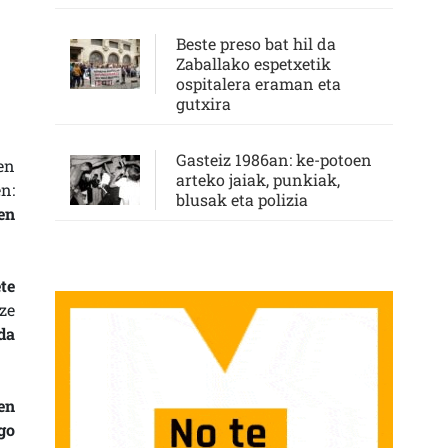
Beste preso bat hil da
Zaballako espetxetik
ospitalera eraman eta
gutxira
Gasteiz 1986an: ke-potoen
en
arteko jaiak, punkiak,
n:
blusak eta polizia
en
te
ze
da
en
go