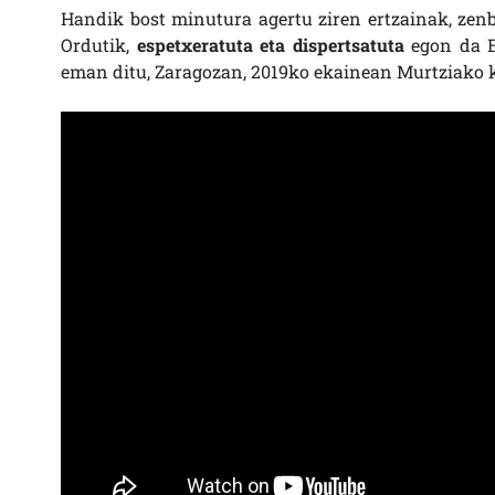
Handik bost minutura agertu ziren ertzainak, zen
Ordutik,
espetxeratuta eta dispertsatuta
egon da E
eman ditu, Zaragozan, 2019ko ekainean Murtziako k