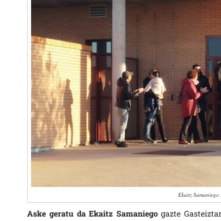
Ekaitz Samaniego 
Aske geratu da Ekaitz Samaniego
gazte Gasteiztar