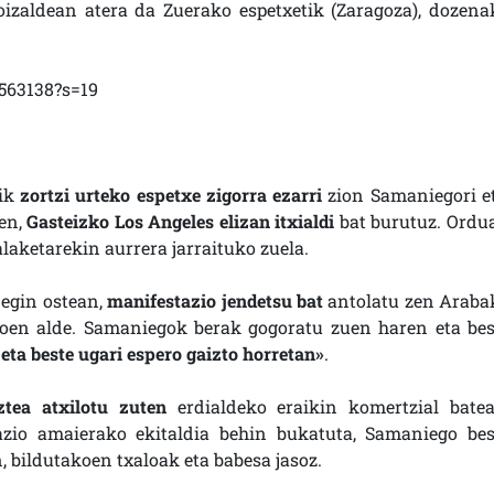
oizaldean atera da Zuerako espetxetik (Zaragoza), dozena
1563138?s=19
ik
zortzi urteko espetxe zigorra ezarri
zion Samaniegori et
en,
Gasteizko Los Angeles elizan itxialdi
bat burutuz. Ordu
laketarekin aurrera jarraituko zuela.
 egin ostean,
manifestazio jendetsu bat
antolatu zen Araba
ikoen alde. Samaniegok berak gogoratu zuen haren eta bes
eta beste ugari espero gaizto horretan»
.
tea atxilotu zuten
erdialdeko eraikin komertzial batea
azio amaierako ekitaldia behin bukatuta, Samaniego bes
 bildutakoen txaloak eta babesa jasoz.