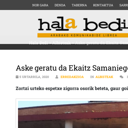
NOR GARA
DENDA
TABERNA
KONTAKTUA
SARR
Hala Bedi
>
Albisteak
>
Aske geratu da Ekaitz Sama
Aske geratu da Ekaitz Samaniego
5 URTARRILA, 2020
ERREDAKZIOA
IN
ALBISTEAK
Zortzi urteko espetxe zigorra osorik beteta, gaur g