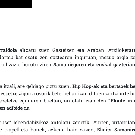
raldoia
altxatu zuen Gasteizen eta Araban. Atxiloketar
artsu bat osatu zen gaztearen inguruan, mezua argia ze
bilizazio burutu ziren
Samaniegoren eta euskal gazteriar
itzali, are gehiago piztu zuen.
Hip Hop-ak eta bertsoek be
espetxe zigorra osorik bete behar izan dituen zortzi urte lu
ebetetze egunaren bueltan, antolatu izan den
“Ekaitz in 
en adibide
da.
use” lehendabizikoz antolatu zenetik. Aurten,
urtarrilar
yle txapelketa honek, azkena hain zuzen,
Ekaitz Samanie