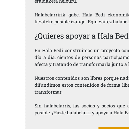
eraldaketa helburu.
Halabelarririk gabe, Hala Bedi ekonomi
litzateke posible izango. Egin zaitez halabe
¿Quieres apoyar a Hala Bed
En Hala Bedi construimos un proyecto comu
día a día, cientos de personas participam
afecta y tratando de transformarla junto a
Nuestros contenidos son libres porque nad
difundimos estos contenidos de forma libre
transformar.
Sin halabelarris, las socias y socios qu
posible. ¡Hazte halabelarri y apoya a Hala B