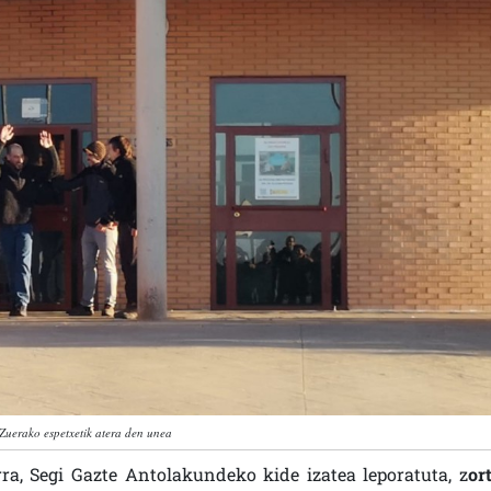
Zuerako espetxetik atera den unea
ra, Segi Gazte Antolakundeko kide izatea leporatuta, z
or