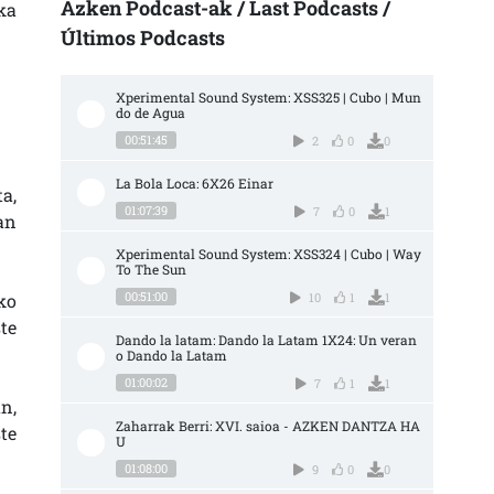
Azken Podcast-ak / Last Podcasts /
ka
Últimos Podcasts
Xperimental Sound System: XSS325 | Cubo | Mun
do de Agua
00:51:45
2
0
0
La Bola Loca: 6X26 Einar
a,
01:07:39
7
0
1
an
Xperimental Sound System: XSS324 | Cubo | Way 
To The Sun
00:51:00
ko
10
1
1
te
Dando la latam: Dando la Latam 1X24: Un veran
o Dando la Latam
01:00:02
7
1
1
n,
Zaharrak Berri: XVI. saioa - AZKEN DANTZA HA
te
U
01:08:00
9
0
0