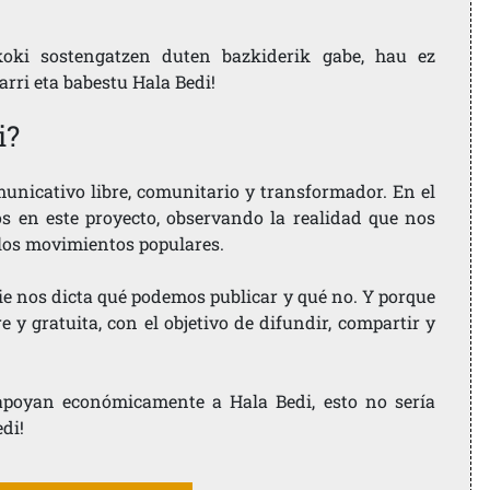
koki sostengatzen duten bazkiderik gabe, hau ez
larri eta babestu Hala Bedi!
i?
nicativo libre, comunitario y transformador. En el
os en este proyecto, observando la realidad que nos
 los movimientos populares.
ie nos dicta qué podemos publicar y qué no. Y porque
 y gratuita, con el objetivo de difundir, compartir y
e apoyan económicamente a Hala Bedi, esto no sería
edi!