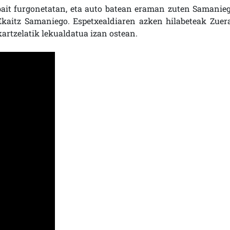
bait furgonetatan, eta auto batean eraman zuten Samanieg
kaitz Samaniego. Espetxealdiaren azken hilabeteak Zuer
artzelatik lekualdatua izan ostean.