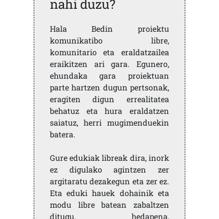
nahi duzu?
Hala Bedin proiektu
komunikatibo libre,
komunitario eta eraldatzailea
eraikitzen ari gara. Egunero,
ehundaka gara proiektuan
parte hartzen dugun pertsonak,
eragiten digun errealitatea
behatuz eta hura eraldatzen
saiatuz, herri mugimenduekin
batera.
Gure edukiak libreak dira, inork
ez digulako agintzen zer
argitaratu dezakegun eta zer ez.
Eta eduki hauek dohainik eta
modu libre batean zabaltzen
ditugu, hedapena,