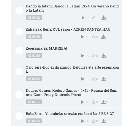
Dando la latam: Dando la Latam 1X24: Un verano Dand
o la Latam
01:00:02
7
1
1
Zaharrak Berri: XVI. saioa - AZKEN DANTZA HAU
01:08:00
9
0
0
Zeresanik ez: MAKRIBA!
01:02:00
6
0
1
O no será-Edo ez da izango: Beldurra eta arte eszenikoa
k
01:00:04
3
0
1
Kodoro Games: Kodoro Games - 4×41 - Resaca del Sum
mer Game Fest y Nintendo Direct
01:06:17
3
0
1
BabaZorra: Youtubeko urrezko era berri bat? BZ 3-27
01:06:24
4
0
1