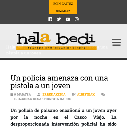
EGIN ZAITEZ
BAZKIDE!
Hala Bedi
>
Albisteak
>
Un policía amenaza con una
pistola a un joven
Un policía amenaza con una
pistola a un joven
9 MAIATZA
ERREDAKZIOA
IN
ALBISTEAK
UN POLICÍA AMENAZA CON UNA PI
IRUZKINAK DESAKTIBATUTA DAUDE
Un policía de paisano encañonó a un joven ayer
por la noche en el Casco Viejo. La
desproporcionada intervención policial ha sido