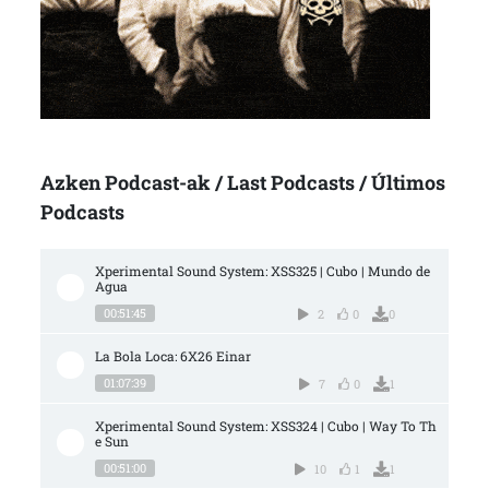
Azken Podcast-ak / Last Podcasts / Últimos
Podcasts
Xperimental Sound System: XSS325 | Cubo | Mundo de 
Agua
00:51:45
2
0
0
La Bola Loca: 6X26 Einar
01:07:39
7
0
1
Xperimental Sound System: XSS324 | Cubo | Way To Th
e Sun
00:51:00
10
1
1