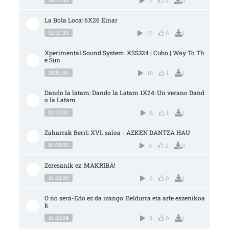
3
0
0
La Bola Loca: 6X26 Einar
01:07:39
10
0
1
Xperimental Sound System: XSS324 | Cubo | Way To Th
e Sun
00:51:00
10
1
1
Dando la latam: Dando la Latam 1X24: Un verano Dand
o la Latam
01:00:02
8
1
1
Zaharrak Berri: XVI. saioa - AZKEN DANTZA HAU
01:08:00
9
0
0
Zeresanik ez: MAKRIBA!
01:02:00
6
0
1
O no será-Edo ez da izango: Beldurra eta arte eszenikoa
k
01:00:04
3
0
1