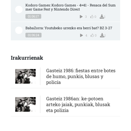
Kodoro Games: Kodoro Games - 4×41 - Resaca del Sum
mer Game Fest y Nintendo Direct
01:06:17
3
0
1
BabaZorra: Youtubeko urrezko era berri bat? BZ 3-27
01:06:24
4
0
1
Irakurrienak
Gasteiz 1986: fiestas entre botes
de humo, punkis, blusas y
policía
Gasteiz 1986an: ke-potoen
arteko jaiak, punkiak, blusak
eta polizia