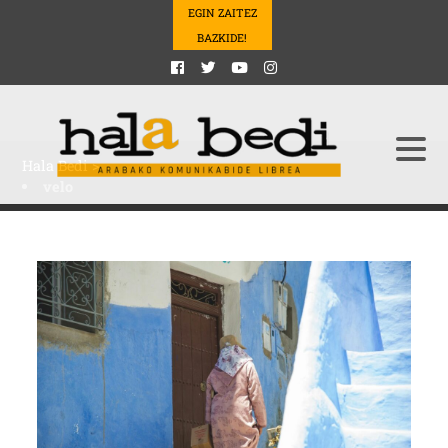
EGIN ZAITEZ
BAZKIDE!
Hala Bedi
>
velo