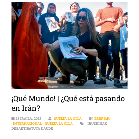
¡Qué Mundo! | ¿Qué está pasando
en Irán?
23 IRAILA, 2022
SUELTA LA OLLA
IN
BERRIAK
,
INTERNACIONAL
,
SUELTA LA OLLA
IRUZKINAK
¡QUÉ MUNDO! | ¿QUÉ ESTÁ PASANDO EN IRÁN? S
DESAKTIBATUTA DAUDE