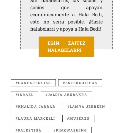
Sin halabelarris, las socias y
socios que apoyan
económicamente a Hala Bedi,
esto no sería posible. ¡Hazte
halabelarri y apoya a Hala Bedi!
EGIN ZAITEZ
HALABELARRI
CONFERENCIAS
ESTEREOTIPOS
ISRAEL
JALDIA ABUBAKRA
KHALIDA JARRAR
LAMYA JEBREEN
LAURA MARCELLI
MUJERES
PALESTINA
PINKWASHING