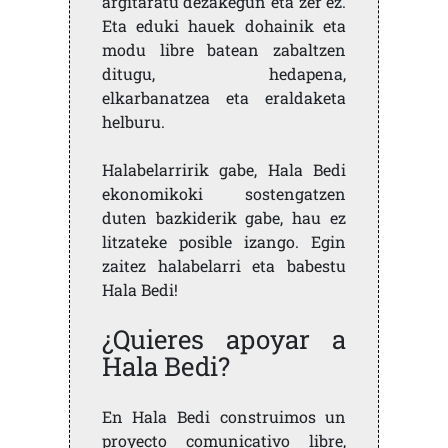
argitaratu dezakegun eta zer ez.
Eta eduki hauek dohainik eta
modu libre batean zabaltzen
ditugu, hedapena,
elkarbanatzea eta eraldaketa
helburu.
Halabelarririk gabe, Hala Bedi
ekonomikoki sostengatzen
duten bazkiderik gabe, hau ez
litzateke posible izango. Egin
zaitez halabelarri eta babestu
Hala Bedi!
¿Quieres apoyar a
Hala Bedi?
En Hala Bedi construimos un
proyecto comunicativo libre,