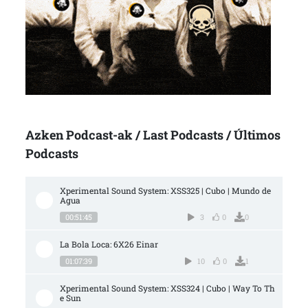
Azken Podcast-ak / Last Podcasts / Últimos
Podcasts
Xperimental Sound System: XSS325 | Cubo | Mundo de 
Agua
00:51:45
3
0
0
La Bola Loca: 6X26 Einar
01:07:39
10
0
1
Xperimental Sound System: XSS324 | Cubo | Way To Th
e Sun