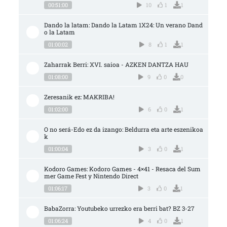
00:51:00
10
1
1
Dando la latam: Dando la Latam 1X24: Un verano Dand
o la Latam
01:00:02
8
1
1
Zaharrak Berri: XVI. saioa - AZKEN DANTZA HAU
01:08:00
9
0
0
Zeresanik ez: MAKRIBA!
01:02:00
6
0
1
O no será-Edo ez da izango: Beldurra eta arte eszenikoa
k
01:00:04
3
0
1
Kodoro Games: Kodoro Games - 4×41 - Resaca del Sum
mer Game Fest y Nintendo Direct
01:06:17
3
0
1
BabaZorra: Youtubeko urrezko era berri bat? BZ 3-27
01:06:24
4
0
1