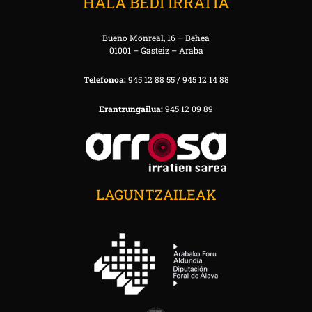
HALA BEDI IRRATIA
Bueno Monreal, 16 – Behea
01001 – Gasteiz – Araba
Telefonoa:
945 12 88 55 / 945 12 14 88
Erantzungailua:
945 12 09 89
LAGUNTZAILEAK