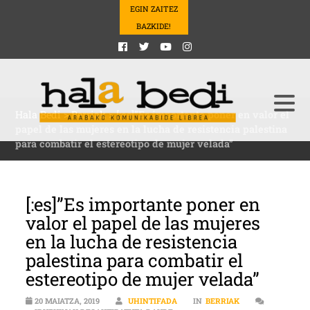
EGIN ZAITEZ
BAZKIDE!
Hala Bedi
>
Berriak
>
[:es]”Es importante poner en valor el
papel de las mujeres en la lucha de resistencia palestina
para combatir el estereotipo de mujer velada”
[:es]”Es importante poner en
valor el papel de las mujeres
en la lucha de resistencia
palestina para combatir el
estereotipo de mujer velada”
20 MAIATZA, 2019
UHINTIFADA
IN
BERRIAK