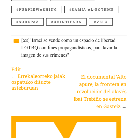
PURPLEWASHING
SAMIA AL-BOTHME
SODEPAZ
UHINTIFADA
VELO
[:es]"Israel se vende como un espacio de libertad
LGTBQ con fines propagandísticos, para lavar la
imagen de sus crímenes"
Edit
←
Errekaleorreko jaiak
El documental ‘Alto
ospatuko dituzte
apure, la frontera en
asteburuan
revolución’ del alavés
Ibai Trebiño se estrena
en Gasteiz
→