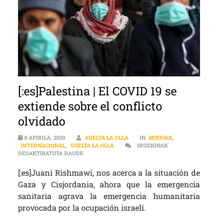
[:es]Palestina | El COVID 19 se
extiende sobre el conflicto
olvidado
8 APIRILA, 2020
SUELTA LA OLLA
IN
BERRIAK
,
INTERNACIONAL
,
SUELTA LA OLLA
IRUZKINAK
[:ES]PALESTINA | EL COVID 19 SE EXTIENDE SOB
DESAKTIBATUTA DAUDE
[:es]Juani Rishmawi, nos acerca a la situación de
Gaza y Cisjordania, ahora que la emergencia
sanitaria agrava la emergencia humanitaria
provocada por la ocupación israelí.