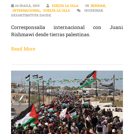
24 IRAILA, 2019
SUELTA LA OLLA
IN
BERRIAK
,
INTERNACIONAL
,
SUELTA LA OLLA
IRUZKINAK
INTERNACIONAL | JUANI RISHMAWI: “LA SITUACI
DESAKTIBATUTA DAUDE
Corresponsalía internacional con Juani
Rishmawi desde tierras palestinas.
Read More