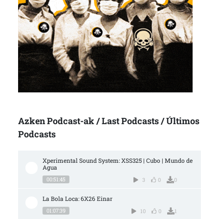
Azken Podcast-ak / Last Podcasts / Últimos
Podcasts
Xperimental Sound System: XSS325 | Cubo | Mundo de 
Agua
00:51:45
3
0
0
La Bola Loca: 6X26 Einar
01:07:39
10
0
1