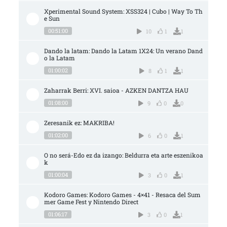
Xperimental Sound System: XSS324 | Cubo | Way To Th
e Sun
00:51:00
10
1
1
Dando la latam: Dando la Latam 1X24: Un verano Dand
o la Latam
01:00:02
8
1
1
Zaharrak Berri: XVI. saioa - AZKEN DANTZA HAU
01:08:00
9
0
0
Zeresanik ez: MAKRIBA!
01:02:00
6
0
1
O no será-Edo ez da izango: Beldurra eta arte eszenikoa
k
01:00:04
3
0
1
Kodoro Games: Kodoro Games - 4×41 - Resaca del Sum
mer Game Fest y Nintendo Direct
01:06:17
3
0
1