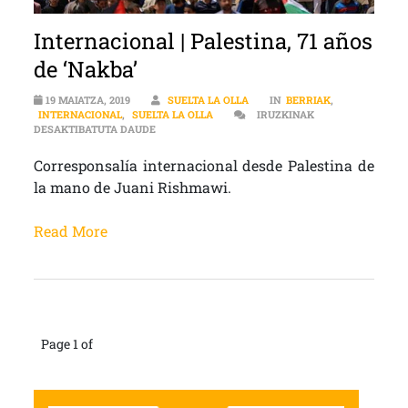
Internacional | Palestina, 71 años
de ‘Nakba’
19 MAIATZA, 2019
SUELTA LA OLLA
IN
BERRIAK
,
INTERNACIONAL
,
SUELTA LA OLLA
IRUZKINAK
INTERNACIONAL | PALESTINA, 71 AÑOS DE ‘NAKB
DESAKTIBATUTA DAUDE
Corresponsalía internacional desde Palestina de
la mano de Juani Rishmawi.
Read More
Page 1 of