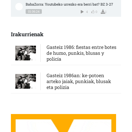
BabaZorra: Youtubeko urrezko era berri bat? BZ 3-27
01:06:24
4
0
1
Irakurrienak
Gasteiz 1986: fiestas entre botes
de humo, punkis, blusas y
policía
Gasteiz 1986an: ke-potoen
arteko jaiak, punkiak, blusak
eta polizia