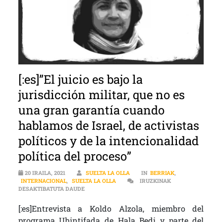
[:es]”El juicio es bajo la
jurisdicción militar, que no es
una gran garantía cuando
hablamos de Israel, de activistas
políticos y de la intencionalidad
política del proceso”
20 IRAILA, 2021
SUELTA LA OLLA
IN
BERRIAK
,
INTERNACIONAL
,
SUELTA LA OLLA
IRUZKINAK
[:ES]”EL JUICIO ES BAJO LA JURISDICCIÓN MIL
DESAKTIBATUTA DAUDE
[:es]Entrevista a Koldo Alzola, miembro del
programa Uhintifada de Hala Bedi y parte del