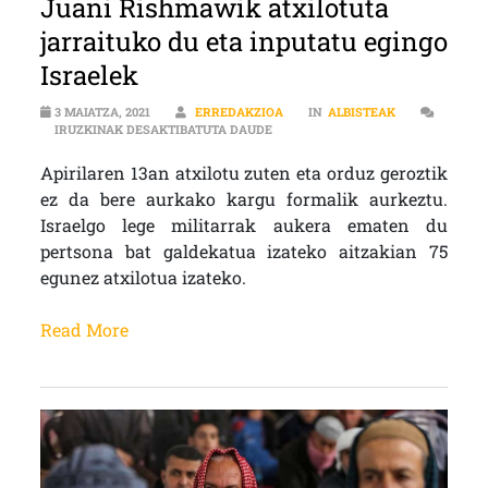
Juani Rishmawik atxilotuta
jarraituko du eta inputatu egingo
Israelek
3 MAIATZA, 2021
ERREDAKZIOA
IN
ALBISTEAK
JUANI RISHMAWIK ATXILOTUTA JA
IRUZKINAK DESAKTIBATUTA DAUDE
Apirilaren 13an atxilotu zuten eta orduz geroztik
ez da bere aurkako kargu formalik aurkeztu.
Israelgo lege militarrak aukera ematen du
pertsona bat galdekatua izateko aitzakian 75
egunez atxilotua izateko.
Read More