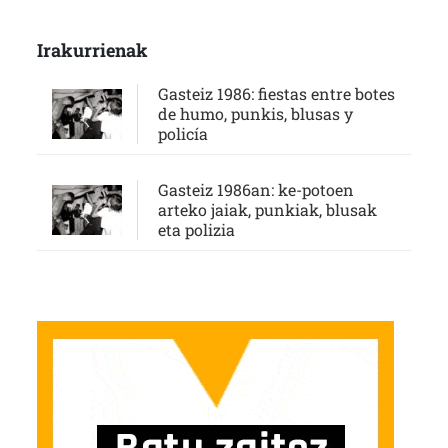
Irakurrienak
Gasteiz 1986: fiestas entre botes
de humo, punkis, blusas y
policía
Gasteiz 1986an: ke-potoen
arteko jaiak, punkiak, blusak
eta polizia