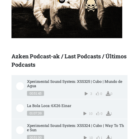
Azken Podcast-ak / Last Podcasts / Últimos
Podcasts
Xperimental Sound System: XSS325 | Cubo | Mundo de 
Agua
00:51:45
3
0
0
La Bola Loca: 6X26 Einar
01:07:39
10
0
1
Xperimental Sound System: XSS324 | Cubo | Way To Th
e Sun
00:51:00
10
1
1