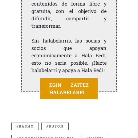
contenidos de forma libre y
gratuita, con el objetivo de
difundir, compartir y
transformar.
Sin halabelarris, las socias y
socios que apoyan
económicamente a Hala Bedi,
esto no sería posible. ¡Hazte
halabelarri y apoya a Hala Bedi!
EGIN ZAITEZ
HALABELARRI
BASHO
BUSON