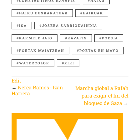
CONSTANTINOS KAVAFIS
HAIKU
HAIKU EUSKARATUAK
HAIKUAK
ISA
JOSEBA SARRIONAINDIA
KARMELE JAIO
KAVAFIS
POESIA
POETAK MAIATZEAN
POETAS EN MAYO
WATERCOLOR
XIKI
Edit
←
Nerea Ramos · Izan
Marcha global a Rafah
Harrera
para exigir el fin del
bloqueo de Gaza
→