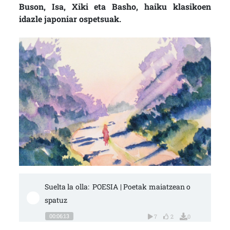
Buson, Isa, Xiki eta Basho, haiku klasikoen
idazle japoniar ospetsuak.
Suelta la olla:  POESIA | Poetak maiatzean o
spatuz
00:06:13
7
2
0