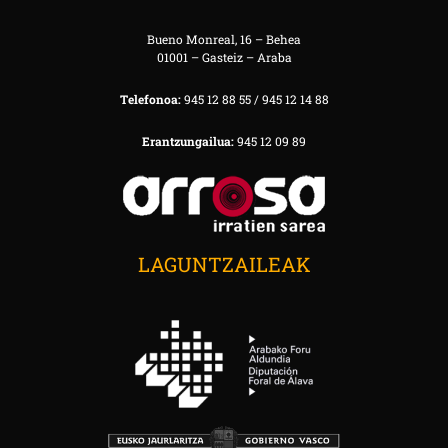
Bueno Monreal, 16 – Behea
01001 – Gasteiz – Araba
Telefonoa:
945 12 88 55 / 945 12 14 88
Erantzungailua:
945 12 09 89
LAGUNTZAILEAK