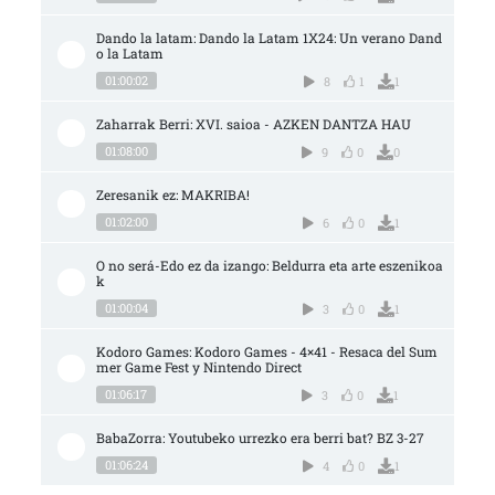
Dando la latam: Dando la Latam 1X24: Un verano Dand
o la Latam
01:00:02
8
1
1
Zaharrak Berri: XVI. saioa - AZKEN DANTZA HAU
01:08:00
9
0
0
Zeresanik ez: MAKRIBA!
01:02:00
6
0
1
O no será-Edo ez da izango: Beldurra eta arte eszenikoa
k
01:00:04
3
0
1
Kodoro Games: Kodoro Games - 4×41 - Resaca del Sum
mer Game Fest y Nintendo Direct
01:06:17
3
0
1
BabaZorra: Youtubeko urrezko era berri bat? BZ 3-27
01:06:24
4
0
1