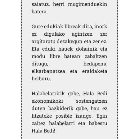
saiatuz, herri mugimenduekin
batera.
Gure edukiak libreak dira, inork
ez digulako agintzen zer
argitaratu dezakegun eta zer ez.
Eta eduki hauek dohainik eta
modu libre batean zabaltzen
ditugu, hedapena,
elkarbanatzea eta eraldaketa
helburu.
Halabelarririk gabe, Hala Bedi
ekonomikoki sostengatzen
duten bazkiderik gabe, hau ez
litzateke posible izango. Egin
zaitez halabelarri eta babestu
Hala Bedi!