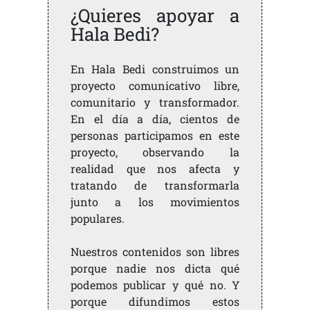
¿Quieres apoyar a
Hala Bedi?
En Hala Bedi construimos un
proyecto comunicativo libre,
comunitario y transformador.
En el día a día, cientos de
personas participamos en este
proyecto, observando la
realidad que nos afecta y
tratando de transformarla
junto a los movimientos
populares.
Nuestros contenidos son libres
porque nadie nos dicta qué
podemos publicar y qué no. Y
porque difundimos estos