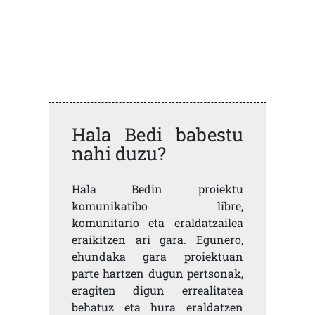
Hala Bedi babestu
nahi duzu?
Hala Bedin proiektu
komunikatibo libre,
komunitario eta eraldatzailea
eraikitzen ari gara. Egunero,
ehundaka gara proiektuan
parte hartzen dugun pertsonak,
eragiten digun errealitatea
behatuz eta hura eraldatzen