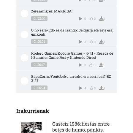
Zeresanik ez: MAKRIBA!
01:02:00
6
0
1
O no será-Edo ez da izango: Beldurra eta arte esz
enikoak
01:00:04
3
0
1
Kodoro Games: Kodoro Games - 4×41 - Resaca de
l Summer Game Fest y Nintendo Direct
01:06:17
3
0
1
BabaZorra: Youtubeko urrezko era berri bat? BZ 
3-27
01:06:24
4
0
1
Irakurrienak
Gasteiz 1986: fiestas entre
botes de humo, punkis,