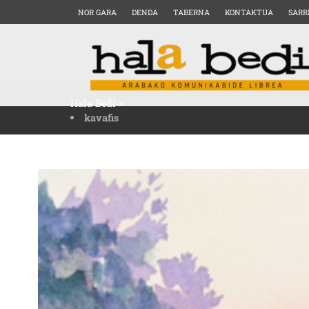
NOR GARA
DENDA
TABERNA
KONTAKTUA
SARR
Hala Bedi
>
kavafis