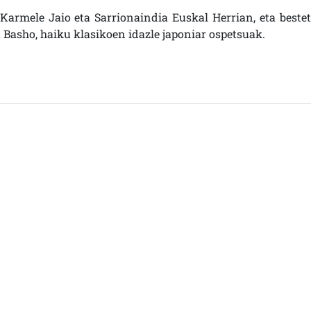
Karmele Jaio eta Sarrionaindia Euskal Herrian, eta bestet
a Basho, haiku klasikoen idazle japoniar ospetsuak.