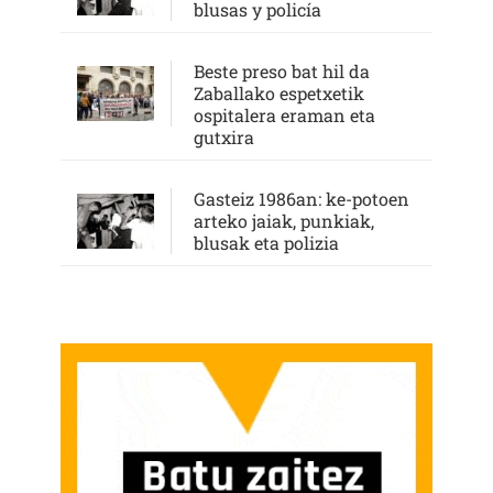
blusas y policía
Beste preso bat hil da
Zaballako espetxetik
ospitalera eraman eta
gutxira
Gasteiz 1986an: ke-potoen
arteko jaiak, punkiak,
blusak eta polizia