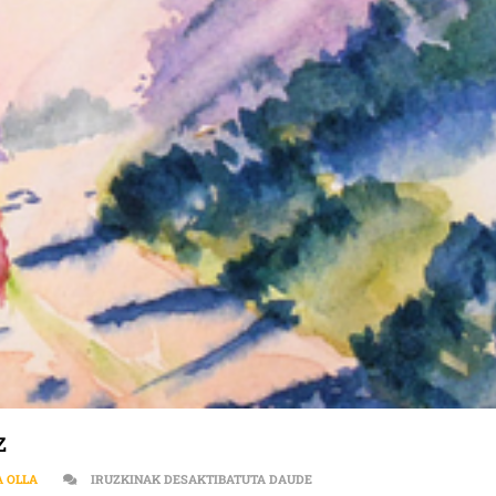
z
POESIA | POETAK MAIATZEA
A OLLA
IRUZKINAK DESAKTIBATUTA DAUDE