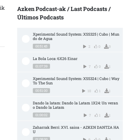
ik
Azken Podcast-ak / Last Podcasts /
Últimos Podcasts
Xperimental Sound System: XSS325 | Cubo | Mun
do de Agua
00:51:45
2
0
0
La Bola Loca: 6X26 Einar
01:07:39
7
0
1
Xperimental Sound System: XSS324 | Cubo | Way 
To The Sun
00:51:00
10
1
1
Dando la latam: Dando la Latam 1X24: Un veran
o Dando la Latam
01:00:02
7
1
1
Zaharrak Berri: XVI. saioa - AZKEN DANTZA HA
U
01:08:00
9
0
0