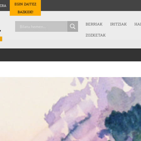
EGIN ZAITEZ
ERA
BAZKIDE!
BERRIAK
IRITZIAK
HA
ZOZKETAK