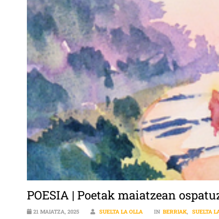
POESIA | Poetak maiatzean ospatu
21 MAIATZA, 2025
SUELTA LA OLLA
IN
BERRIAK
,
SUELTA L