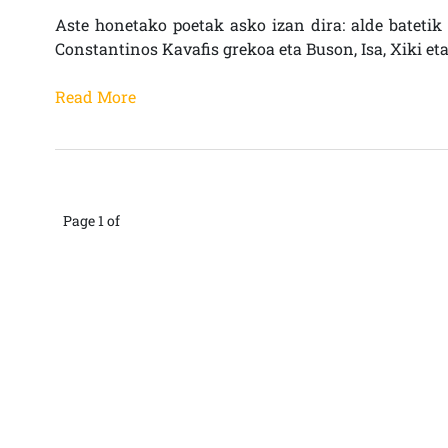
Aste honetako poetak asko izan dira: alde batetik 
Constantinos Kavafis grekoa eta Buson, Isa, Xiki et
Read More
Page 1 of