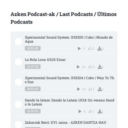
Azken Podcast-ak / Last Podcasts / Últimos
Podcasts
Xperimental Sound System: XSS325 | Cubo | Mundo de 
Agua
00:51:45
3
0
0
La Bola Loca: 6X26 Einar
01:07:39
10
0
1
Xperimental Sound System: XSS324 | Cubo | Way To Th
e Sun
00:51:00
10
1
1
Dando la latam: Dando la Latam 1X24: Un verano Dand
o la Latam
01:00:02
8
1
1
Zaharrak Berri: XVI. saioa - AZKEN DANTZA HAU