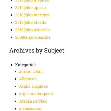
2010(e)ko apirila
2010(e)ko martxoa
2010(e)ko otsaila
2010(e)ko urtarrila
2009(e)ko abendua
Archives by Subject:
Kategoriak
adrian zelaia
Albisteak
Araba Hizpidea
argia aurrerapena
Arrosa Berriak
arrosasarea