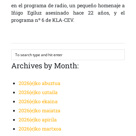
en el programa de radio, un pequeño homenaje a
Iñigo Egiluz asesinado hace 22 años, y el
programa nº 6 de KLA-CEV.
Archives by Month:
2026(e)ko abuztua
2026(e)ko uztaila
2026(e)ko ekaina
2026(e)ko maiatza
2026(e)ko apirila
2026(e)ko martxoa