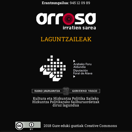
Erantzungailua:
945 12 09 89
LAGUNTZAILEAK
2018 Gure eduki guztiak Creative Commons