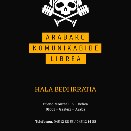
HALA BEDI IRRATIA
Bueno Monreal, 16 – Behea
01001 – Gasteiz – Araba
Telefonoa:
945 12 88 55 / 945 12 14 88