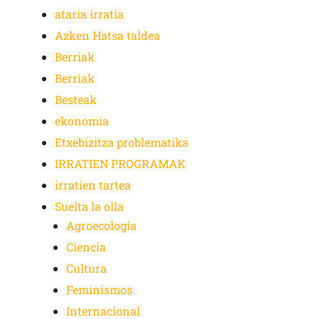
ataria irratia
Azken Hatsa taldea
Berriak
Berriak
Besteak
ekonomia
Etxebizitza problematika
IRRATIEN PROGRAMAK
irratien tartea
Suelta la olla
Agroecología
Ciencia
Cultura
Feminismos
Internacional