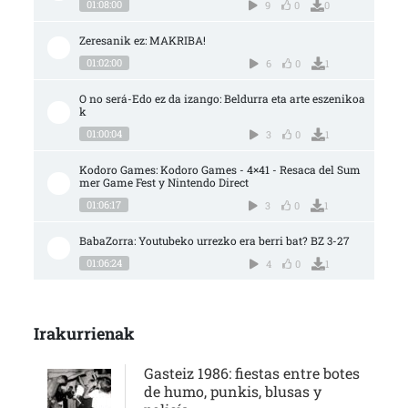
01:08:00
9
0
0
Zeresanik ez: MAKRIBA!
01:02:00
6
0
1
O no será-Edo ez da izango: Beldurra eta arte eszenikoa
k
01:00:04
3
0
1
Kodoro Games: Kodoro Games - 4×41 - Resaca del Sum
mer Game Fest y Nintendo Direct
01:06:17
3
0
1
BabaZorra: Youtubeko urrezko era berri bat? BZ 3-27
01:06:24
4
0
1
Irakurrienak
Gasteiz 1986: fiestas entre botes
de humo, punkis, blusas y