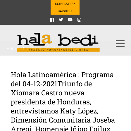
EGIN ZAITEZ
BAZKIDE!
Hala Bedi
>
Podcasts
>
Podcast Categories
Hola Latinoamérica : Programa
del 04-12-2021Triunfo de
Xiomara Castro nueva
presidenta de Honduras,
entrevistamos Katy López,
Dimensión Comunitaria Joseba
Arregi, Homenaje Iñigo Egiluz,