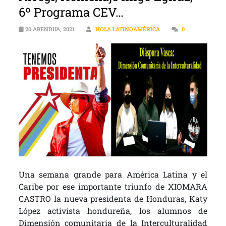
6º Programa CEV…
20 ABENDUA, 2021
HOLA LATINOAMÉRICA
0
Una semana grande para América Latina y el
Caribe por ese importante triunfo de XIOMARA
CASTRO la nueva presidenta de Honduras, Katy
López activista hondureña, los alumnos de
Dimensión comunitaria de la Interculturalidad