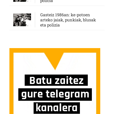
policía
Gasteiz 1986an: ke-potoen
arteko jaiak, punkiak, blusak
eta polizia