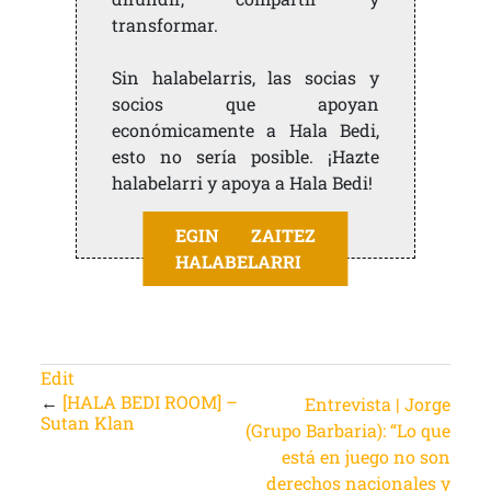
transformar.
Sin halabelarris, las socias y
socios que apoyan
económicamente a Hala Bedi,
esto no sería posible. ¡Hazte
halabelarri y apoya a Hala Bedi!
EGIN ZAITEZ
HALABELARRI
Edit
←
[HALA BEDI ROOM] –
Entrevista | Jorge
Sutan Klan
(Grupo Barbaria): “Lo que
está en juego no son
derechos nacionales y