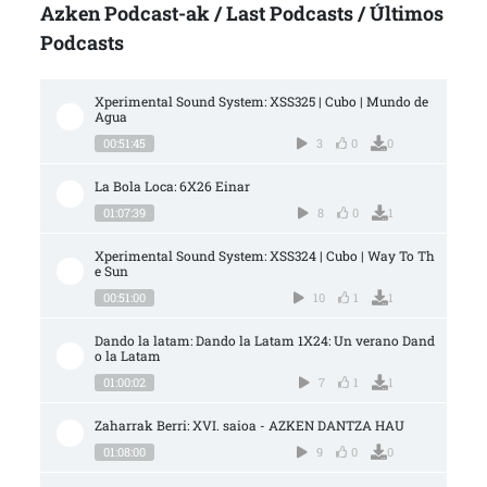
Azken Podcast-ak / Last Podcasts / Últimos
Podcasts
Xperimental Sound System: XSS325 | Cubo | Mundo de 
Agua
00:51:45
3
0
0
La Bola Loca: 6X26 Einar
01:07:39
8
0
1
Xperimental Sound System: XSS324 | Cubo | Way To Th
e Sun
00:51:00
10
1
1
Dando la latam: Dando la Latam 1X24: Un verano Dand
o la Latam
01:00:02
7
1
1
Zaharrak Berri: XVI. saioa - AZKEN DANTZA HAU
01:08:00
9
0
0