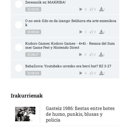
Zeresanik ez: MAKRIBA!
01:02:00
6
0
1
O no será-Edo ez da izango: Beldurra eta arte eszenikoa
k
01:00:04
3
0
1
Kodoro Games: Kodoro Games - 4×41 - Resaca del Sum
mer Game Fest y Nintendo Direct
01:06:17
3
0
1
BabaZorra: Youtubeko urrezko era berri bat? BZ 3-27
01:06:24
4
0
1
Irakurrienak
Gasteiz 1986: fiestas entre botes
de humo, punkis, blusas y
policía