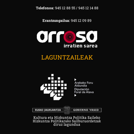
Telefonoa:
945 12 88 55 / 945 12 14 88
Erantzungailua:
945 12 09 89
LAGUNTZAILEAK