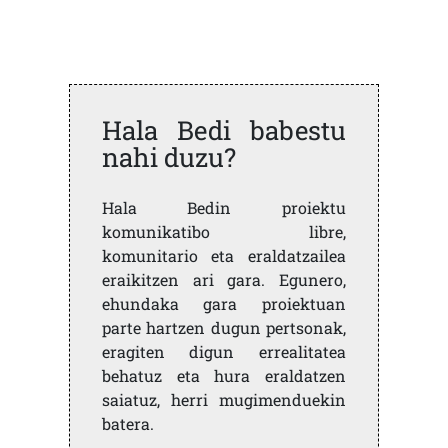
Hala Bedi babestu
nahi duzu?
Hala Bedin proiektu
komunikatibo libre,
komunitario eta eraldatzailea
eraikitzen ari gara. Egunero,
ehundaka gara proiektuan
parte hartzen dugun pertsonak,
eragiten digun errealitatea
behatuz eta hura eraldatzen
saiatuz, herri mugimenduekin
batera.