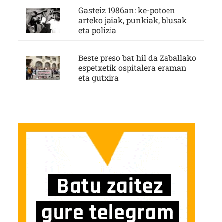
Gasteiz 1986an: ke-potoen
arteko jaiak, punkiak, blusak
eta polizia
Beste preso bat hil da Zaballako
espetxetik ospitalera eraman
eta gutxira