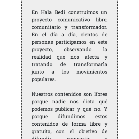
En Hala Bedi construimos un
proyecto comunicativo libre,
comunitario y transformador.
En el día a día, cientos de
personas participamos en este
proyecto, observando la
realidad que nos afecta y
tratando de transformarla
junto a los movimientos
populares.
Nuestros contenidos son libres
porque nadie nos dicta qué
podemos publicar y qué no. Y
porque difundimos estos
contenidos de forma libre y
gratuita, con el objetivo de
difundir, compartir y