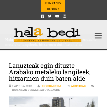
EGIN ZAITEZ
BAZKIDE!
Hala Bedi
>
Albisteak
>
Lanuzteak egin dituzte Arabako
metaleko langileek, hitzarmen duin baten alde
Lanuzteak egin dituzte
Arabako metaleko langileek,
hitzarmen duin baten alde
8 APIRILA, 2022
ERREDAKZIOA
IN
ALBISTEAK
LANUZTEAK EGIN DITUZTE ARABAK
IRUZKINAK DESAKTIBATUTA DAUDE