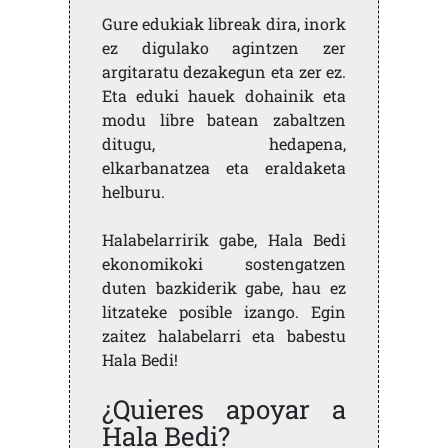
Gure edukiak libreak dira, inork
ez digulako agintzen zer
argitaratu dezakegun eta zer ez.
Eta eduki hauek dohainik eta
modu libre batean zabaltzen
ditugu, hedapena,
elkarbanatzea eta eraldaketa
helburu.
Halabelarririk gabe, Hala Bedi
ekonomikoki sostengatzen
duten bazkiderik gabe, hau ez
litzateke posible izango. Egin
zaitez halabelarri eta babestu
Hala Bedi!
¿Quieres apoyar a
Hala Bedi?