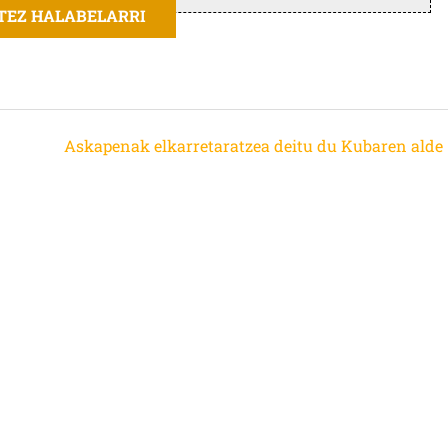
ITEZ HALABELARRI
Askapenak elkarretaratzea deitu du Kubaren alde