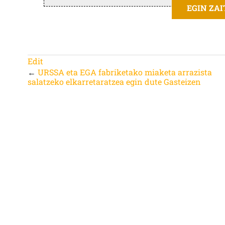
EGIN ZA
Edit
←
URSSA eta EGA fabriketako miaketa arrazista
salatzeko elkarretaratzea egin dute Gasteizen