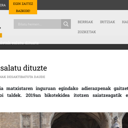
EGIN ZAITEZ
ERA
BAZKIDE!
BERRIAK
IRITZIAK
HA
ZOZKETAK
stak salatu dituzte
alatu dituzte
KURUCSEN ADIERAZPEN MATXISTAK SALATU DITU
NAK DESAKTIBATUTA DAUDE
ia matxistaren inguruan egindako adierazpenak gaitzet
oi taldek. 2019an bikotekidea itotzen saiatzeagatik e