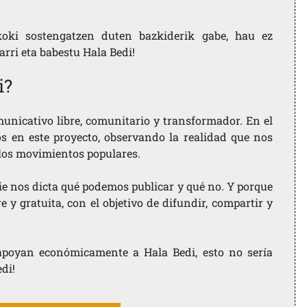
koki sostengatzen duten bazkiderik gabe, hau ez
larri eta babestu Hala Bedi!
i?
nicativo libre, comunitario y transformador. En el
os en este proyecto, observando la realidad que nos
 los movimientos populares.
ie nos dicta qué podemos publicar y qué no. Y porque
 y gratuita, con el objetivo de difundir, compartir y
e apoyan económicamente a Hala Bedi, esto no sería
edi!