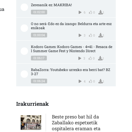
Zeresanik ez: MAKRIBA!
ua
01:02:00
6
0
1
O no será-Edo ez da izango: Beldurra eta arte esz
enikoak
01:00:04
3
0
1
Kodoro Games: Kodoro Games - 4×41 - Resaca de
l Summer Game Fest y Nintendo Direct
01:06:17
3
0
1
BabaZorra: Youtubeko urrezko era berri bat? BZ 
3-27
01:06:24
4
0
1
Irakurrienak
Beste preso bat hil da
Zaballako espetxetik
ospitalera eraman eta