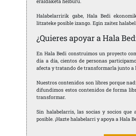
eraldaketa helburu.
Halabelarririk gabe, Hala Bedi ekonomi
litzateke posible izango. Egin zaitez halabe
¿Quieres apoyar a Hala Bed
En Hala Bedi construimos un proyecto comu
día a día, cientos de personas participam
afecta y tratando de transformarla junto a
Nuestros contenidos son libres porque nad
difundimos estos contenidos de forma libre
transformar.
Sin halabelarris, las socias y socios qu
posible. ¡Hazte halabelarri y apoya a Hala B