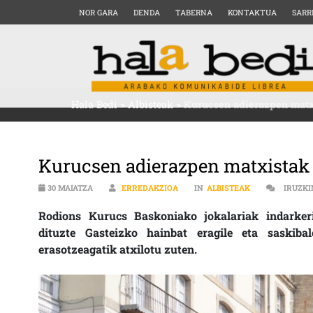
NOR GARA
DENDA
TABERNA
KONTAKTUA
SARR
Hala Bedi
>
Albisteak
>
Kurucsen adierazpen matxi
Kurucsen adierazpen matxistak s
30 MAIATZA
ERREDAKZIOA
IN
ALBISTEAK
IRUZKI
Rodions Kurucs Baskoniako jokalariak indarker
dituzte Gasteizko hainbat eragile eta saskibal
erasotzeagatik atxilotu zuten.