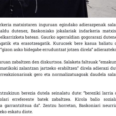
rkeria matxistaren inguruan egindako adierazpenak sala
Azaldu dutenez, Baskoniako jokalariak indarkeria matxis
 elkarrizketa batean. Gaurko agerraldian gogorarazi dutene
agatik eta erasotzeagatik. Kurucsek bere kasua baliatu 
“gizon asko bidegabe erruduntzat jotzen direla” adieraztek
guruan zabaltzen den diskurtsoa. Salaketa faltsuak “emaku
matikoki zalantzan jartzeko erabiltzen” direla adierazi dut
erreakzionarioak gero eta normalizatuagoak daudela sala
zukizun berezia dutela seinalatu dute: “bereziki larria 
ari erreferente batek zabaltzea. Kirola balio sozial
oa garrantzitsua da”. Zentzu horretan, Baskoniari neurri
eko eskatu diote.