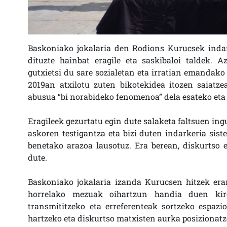
Baskoniako jokalaria den Rodions Kurucsek inda
dituzte hainbat eragile eta saskibaloi taldek. 
gutxietsi du sare sozialetan eta irratian emandako
2019an atxilotu zuten bikotekidea itozen saiatze
abusua “bi norabideko fenomenoa” dela esateko eta 
Eragileek gezurtatu egin dute salaketa faltsuen in
askoren testigantza eta bizi duten indarkeria siste
benetako arazoa lausotuz. Era berean, diskurtso 
dute.
Baskoniako jokalaria izanda Kurucsen hitzek erant
horrelako mezuak oihartzun handia duen kirol
transmititzeko eta erreferenteak sortzeko espazi
hartzeko eta diskurtso matxisten aurka posizionatz