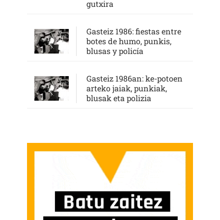
gutxira
Gasteiz 1986: fiestas entre
botes de humo, punkis,
blusas y policía
Gasteiz 1986an: ke-potoen
arteko jaiak, punkiak,
blusak eta polizia