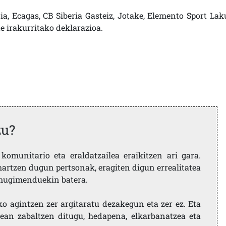
a, Ecagas, CB Siberia Gasteiz, Jotake, Elemento Sport Lak
te irakurritako deklarazioa.
zu?
komunitario eta eraldatzailea eraikitzen ari gara.
artzen dugun pertsonak, eragiten digun errealitatea
i mugimenduekin batera.
ko agintzen zer argitaratu dezakegun eta zer ez. Eta
ean zabaltzen ditugu, hedapena, elkarbanatzea eta