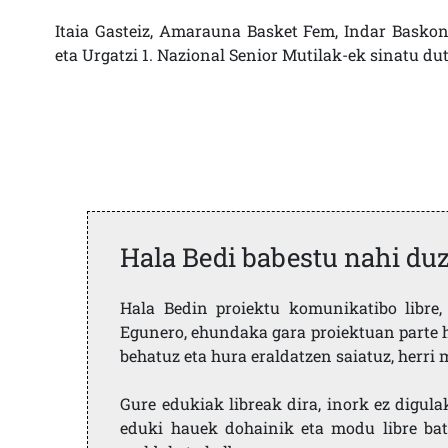
Itaia Gasteiz, Amarauna Basket Fem, Indar Baskoni
eta Urgatzi 1. Nazional Senior Mutilak-ek sinatu du
Hala Bedi babestu nahi du
Hala Bedin proiektu komunikatibo libre, 
Egunero, ehundaka gara proiektuan parte h
behatuz eta hura eraldatzen saiatuz, herr
Gure edukiak libreak dira, inork ez digula
eduki hauek dohainik eta modu libre bat