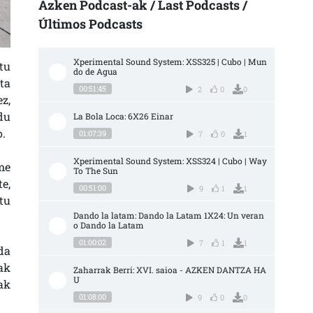
Azken Podcast-ak / Last Podcasts /
Últimos Podcasts
Xperimental Sound System: XSS325 | Cubo | Mun
tu
do de Agua
ta
00:51:45
2
0
0
z,
du
La Bola Loca: 6X26 Einar
o.
01:07:39
7
0
1
Xperimental Sound System: XSS324 | Cubo | Way 
me
To The Sun
e,
00:51:00
9
1
1
tu
Dando la latam: Dando la Latam 1X24: Un veran
o Dando la Latam
01:00:02
7
1
1
da
ak
Zaharrak Berri: XVI. saioa - AZKEN DANTZA HA
U
ak
01:08:00
9
0
0