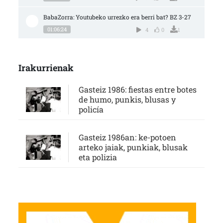
BabaZorra: Youtubeko urrezko era berri bat? BZ 3-27
01:06:24
4
0
1
Irakurrienak
Gasteiz 1986: fiestas entre botes
de humo, punkis, blusas y
policía
Gasteiz 1986an: ke-potoen
arteko jaiak, punkiak, blusak
eta polizia