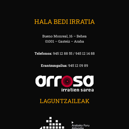
HALA BEDI IRRATIA
Bueno Monreal, 16 – Behea
01001 – Gasteiz – Araba
Telefonoa:
945 12 88 55 / 945 12 14 88
Erantzungailua:
945 12 09 89
LAGUNTZAILEAK