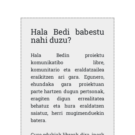
Hala Bedi babestu
nahi duzu?
Hala Bedin proiektu
komunikatibo libre,
komunitario eta eraldatzailea
eraikitzen ari gara. Egunero,
ehundaka gara proiektuan
parte hartzen dugun pertsonak,
eragiten digun errealitatea
behatuz eta hura eraldatzen
saiatuz, herri mugimenduekin
batera.
Gure edukiak libreak dira, inork