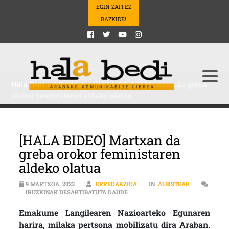
EGIN ZAITEZ
BAZKIDE!
Hala Bedi
>
Albisteak
>
[HALA BIDEO] Martxan da greba
orokor feministaren aldeko olatua
[HALA BIDEO] Martxan da
greba orokor feministaren
aldeko olatua
9 MARTXOA, 2023
ERREDAKZIOA
IN
ALBISTEAK
[HALA BIDEO] MARTXAN DA GREBA
IRUZKINAK DESAKTIBATUTA DAUDE
Emakume Langilearen Nazioarteko Egunaren
harira, milaka pertsona mobilizatu dira Araban.