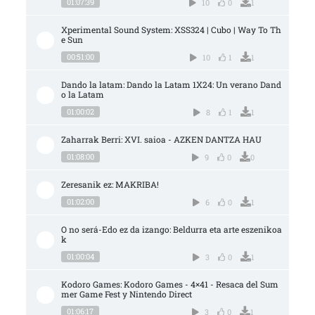
01:07:39
10
0
1
Xperimental Sound System: XSS324 | Cubo | Way To Th
e Sun
00:51:00
10
1
1
Dando la latam: Dando la Latam 1X24: Un verano Dand
o la Latam
01:00:02
8
1
1
Zaharrak Berri: XVI. saioa - AZKEN DANTZA HAU
01:08:00
9
0
0
Zeresanik ez: MAKRIBA!
01:02:00
6
0
1
O no será-Edo ez da izango: Beldurra eta arte eszenikoa
k
01:00:04
3
0
1
Kodoro Games: Kodoro Games - 4×41 - Resaca del Sum
mer Game Fest y Nintendo Direct
01:06:17
3
0
1