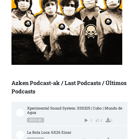
Azken Podcast-ak / Last Podcasts / Últimos
Podcasts
Xperimental Sound System: XSS325 | Cubo | Mundo de 
Agua
00:51:45
3
0
0
La Bola Loca: 6X26 Einar