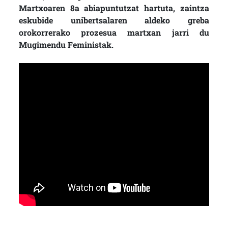
Martxoaren 8a abiapuntutzat hartuta, zaintza
eskubide unibertsalaren aldeko greba
orokorrerako prozesua martxan jarri du
Mugimendu Feministak.