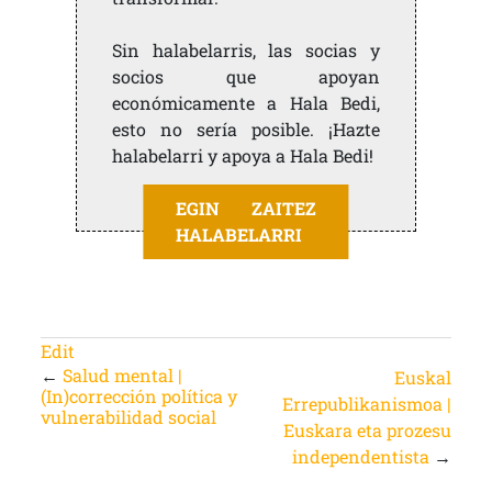
Sin halabelarris, las socias y
socios que apoyan
económicamente a Hala Bedi,
esto no sería posible. ¡Hazte
halabelarri y apoya a Hala Bedi!
EGIN ZAITEZ
HALABELARRI
Edit
←
Salud mental |
Euskal
(In)corrección política y
Errepublikanismoa |
vulnerabilidad social
Euskara eta prozesu
independentista
→