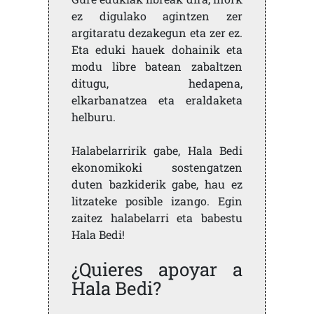
ez digulako agintzen zer
argitaratu dezakegun eta zer ez.
Eta eduki hauek dohainik eta
modu libre batean zabaltzen
ditugu, hedapena,
elkarbanatzea eta eraldaketa
helburu.
Halabelarririk gabe, Hala Bedi
ekonomikoki sostengatzen
duten bazkiderik gabe, hau ez
litzateke posible izango. Egin
zaitez halabelarri eta babestu
Hala Bedi!
¿Quieres apoyar a
Hala Bedi?