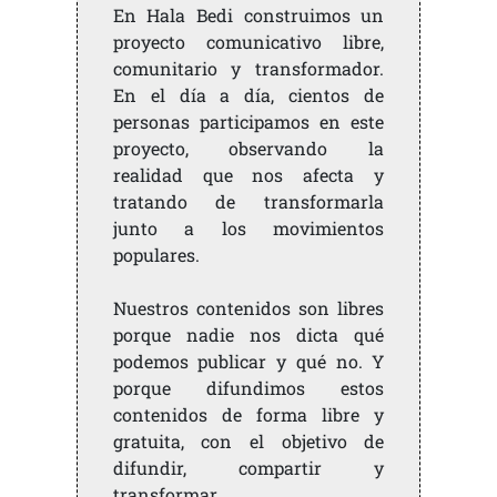
En Hala Bedi construimos un
proyecto comunicativo libre,
comunitario y transformador.
En el día a día, cientos de
personas participamos en este
proyecto, observando la
realidad que nos afecta y
tratando de transformarla
junto a los movimientos
populares.
Nuestros contenidos son libres
porque nadie nos dicta qué
podemos publicar y qué no. Y
porque difundimos estos
contenidos de forma libre y
gratuita, con el objetivo de
difundir, compartir y
transformar.