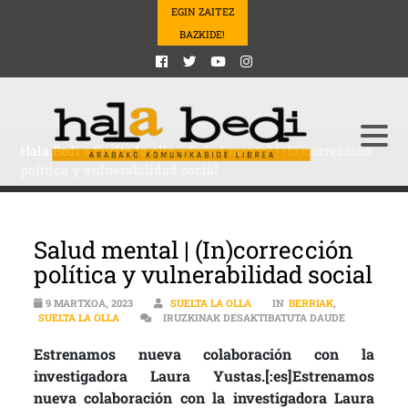
EGIN ZAITEZ
BAZKIDE!
Hala Bedi
>
Suelta la olla
>
Salud mental | (In)corrección
política y vulnerabilidad social
Salud mental | (In)corrección
política y vulnerabilidad social
9 MARTXOA, 2023
SUELTA LA OLLA
IN
BERRIAK
,
SALUD MENT
SUELTA LA OLLA
IRUZKINAK DESAKTIBATUTA DAUDE
Estrenamos nueva colaboración con la
investigadora Laura Yustas.[:es]Estrenamos
nueva colaboración con la investigadora Laura