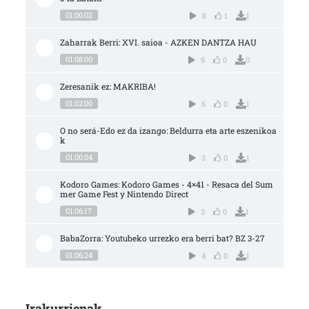
01:00:02
8
1
1
Zaharrak Berri: XVI. saioa - AZKEN DANTZA HAU
01:08:00
9
0
0
Zeresanik ez: MAKRIBA!
01:02:00
6
0
1
O no será-Edo ez da izango: Beldurra eta arte eszenikoa
k
01:00:04
3
0
1
Kodoro Games: Kodoro Games - 4×41 - Resaca del Sum
mer Game Fest y Nintendo Direct
01:06:17
3
0
1
BabaZorra: Youtubeko urrezko era berri bat? BZ 3-27
01:06:24
4
0
1
Irakurrienak