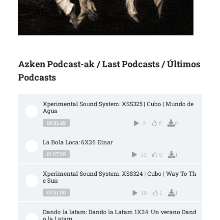
Azken Podcast-ak / Last Podcasts / Últimos
Podcasts
Xperimental Sound System: XSS325 | Cubo | Mundo de 
Agua
00:51:45
3
0
0
La Bola Loca: 6X26 Einar
01:07:39
10
0
1
Xperimental Sound System: XSS324 | Cubo | Way To Th
e Sun
00:51:00
10
1
1
Dando la latam: Dando la Latam 1X24: Un verano Dand
o la Latam