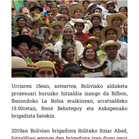
Urriaren 15ean, asteartea, Boliviako aldaketa
prozesuari buruzko hitzaldia izango da Bilbon,
Ibaiondoko La Bolsa eraikinean, arratsaldeko
19.00retan, René Behoteguy eta Askapenako
brigadista batekin.
2019an Bolivian brigadista ibilitako Itziar Abad,
hitzaldian egongo den brigadista izan dugu gaur