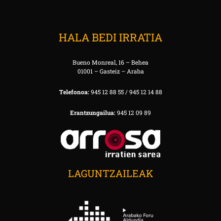
HALA BEDI IRRATIA
Bueno Monreal, 16 – Behea
01001 – Gasteiz – Araba
Telefonoa:
945 12 88 55 / 945 12 14 88
Erantzungailua:
945 12 09 89
LAGUNTZAILEAK