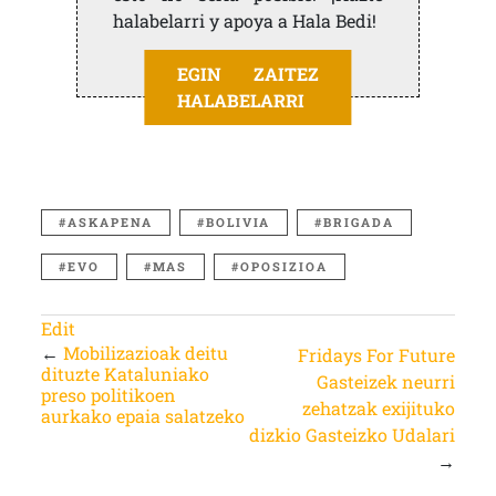
halabelarri y apoya a Hala Bedi!
EGIN ZAITEZ
HALABELARRI
ASKAPENA
BOLIVIA
BRIGADA
EVO
MAS
OPOSIZIOA
Edit
←
Mobilizazioak deitu
Fridays For Future
dituzte Kataluniako
Gasteizek neurri
preso politikoen
zehatzak exijituko
aurkako epaia salatzeko
dizkio Gasteizko Udalari
→