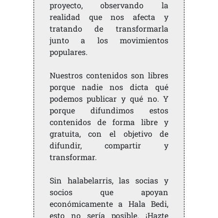
proyecto, observando la
realidad que nos afecta y
tratando de transformarla
junto a los movimientos
populares.
Nuestros contenidos son libres
porque nadie nos dicta qué
podemos publicar y qué no. Y
porque difundimos estos
contenidos de forma libre y
gratuita, con el objetivo de
difundir, compartir y
transformar.
Sin halabelarris, las socias y
socios que apoyan
económicamente a Hala Bedi,
esto no sería posible. ¡Hazte