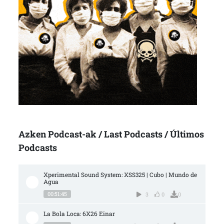
Azken Podcast-ak / Last Podcasts / Últimos
Podcasts
Xperimental Sound System: XSS325 | Cubo | Mundo de 
Agua
00:51:45
3
0
0
La Bola Loca: 6X26 Einar