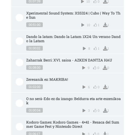
01:07:39
10
0
1
Xperimental Sound System: XSS324 | Cubo | Way To Th
e Sun
00:51:00
10
1
1
Dando la latam: Dando la Latam 1X24: Un verano Dand
o la Latam
01:00:02
8
1
1
Zaharrak Berri: XVI. saioa - AZKEN DANTZA HAU
01:08:00
9
0
0
Zeresanik ez: MAKRIBA!
01:02:00
6
0
1
O no será-Edo ez da izango: Beldurra eta arte eszenikoa
k
01:00:04
3
0
1
Kodoro Games: Kodoro Games - 4×41 - Resaca del Sum
mer Game Fest y Nintendo Direct
01:06:17
3
0
1