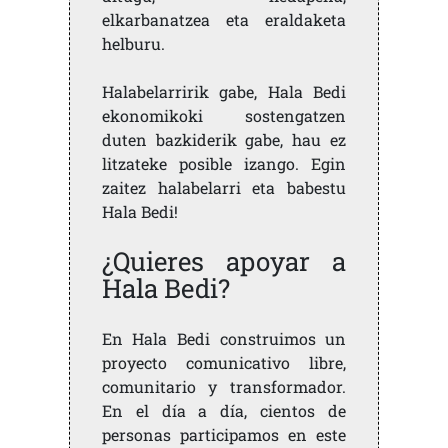
elkarbanatzea eta eraldaketa
helburu.
Halabelarririk gabe, Hala Bedi
ekonomikoki sostengatzen
duten bazkiderik gabe, hau ez
litzateke posible izango. Egin
zaitez halabelarri eta babestu
Hala Bedi!
¿Quieres apoyar a
Hala Bedi?
En Hala Bedi construimos un
proyecto comunicativo libre,
comunitario y transformador.
En el día a día, cientos de
personas participamos en este