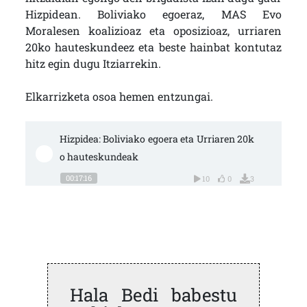
Hizpidean. Boliviako egoeraz, MAS Evo
Moralesen koalizioaz eta oposizioaz, urriaren
20ko hauteskundeez eta beste hainbat kontutaz
hitz egin dugu Itziarrekin.
Elkarrizketa osoa hemen entzungai.
Hizpidea: Boliviako egoera eta Urriaren 20k
o hauteskundeak
00:17:16
10
0
3
Hala Bedi babestu