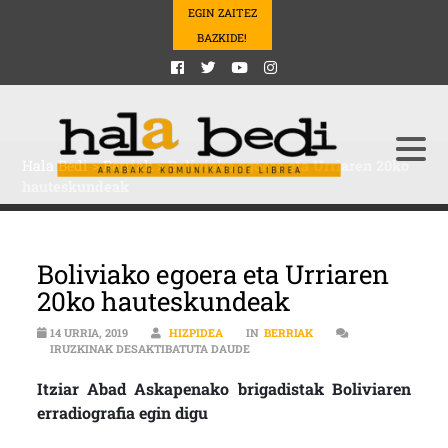
EGIN ZAITEZ
BAZKIDE!
Hala Bedi
>
Berriak
>
Boliviako egoera eta Urriaren 20ko
hauteskundeak
Boliviako egoera eta Urriaren
20ko hauteskundeak
14 URRIA, 2019
HIZPIDEA
IN
BERRIAK
BOLIVIAKO EGOERA ETA URRIARE
IRUZKINAK DESAKTIBATUTA DAUDE
Itziar Abad Askapenako brigadistak Boliviaren
erradiografia egin digu