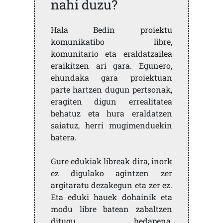
nahi duzu?
Hala Bedin proiektu
komunikatibo libre,
komunitario eta eraldatzailea
eraikitzen ari gara. Egunero,
ehundaka gara proiektuan
parte hartzen dugun pertsonak,
eragiten digun errealitatea
behatuz eta hura eraldatzen
saiatuz, herri mugimenduekin
batera.
Gure edukiak libreak dira, inork
ez digulako agintzen zer
argitaratu dezakegun eta zer ez.
Eta eduki hauek dohainik eta
modu libre batean zabaltzen
ditugu, hedapena,