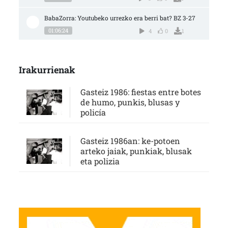
BabaZorra: Youtubeko urrezko era berri bat? BZ 3-27
01:06:24
4
0
1
Irakurrienak
Gasteiz 1986: fiestas entre botes
de humo, punkis, blusas y
policía
Gasteiz 1986an: ke-potoen
arteko jaiak, punkiak, blusak
eta polizia