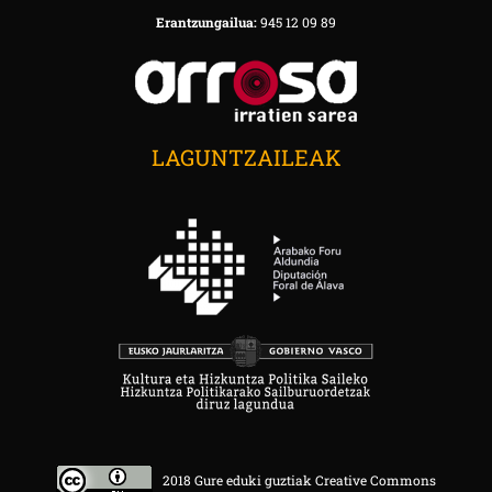
Erantzungailua:
945 12 09 89
LAGUNTZAILEAK
2018 Gure eduki guztiak Creative Commons