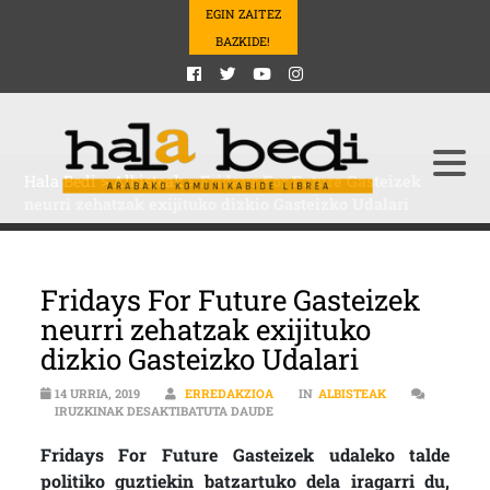
EGIN ZAITEZ
BAZKIDE!
Hala Bedi
>
Albisteak
>
Fridays For Future Gasteizek
neurri zehatzak exijituko dizkio Gasteizko Udalari
Fridays For Future Gasteizek
neurri zehatzak exijituko
dizkio Gasteizko Udalari
14 URRIA, 2019
ERREDAKZIOA
IN
ALBISTEAK
FRIDAYS FOR FUTURE GASTEIZEK 
IRUZKINAK DESAKTIBATUTA DAUDE
Fridays For Future Gasteizek udaleko talde
politiko guztiekin batzartuko dela iragarri du,