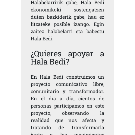
Halabelarririk gabe, Hala Bedi
ekonomikoki sostengatzen
duten bazkiderik gabe, hau ez
litzateke posible izango. Egin
zaitez halabelarri eta babestu
Hala Bedi!
¿Quieres apoyar a
Hala Bedi?
En Hala Bedi construimos un
proyecto comunicativo libre,
comunitario y transformador.
En el día a día, cientos de
personas participamos en este
proyecto, observando la
realidad que nos afecta y
tratando de transformarla
junto a los movimientos