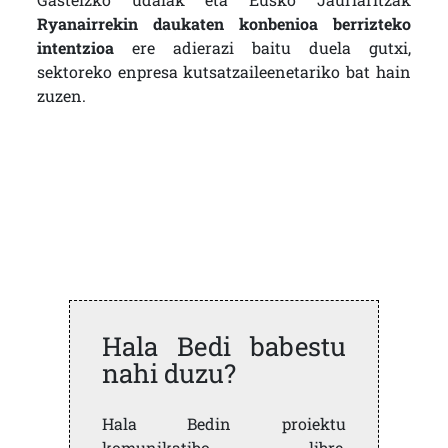
Ryanairrekin daukaten konbenioa berrizteko
intentzioa
ere adierazi baitu duela gutxi,
sektoreko enpresa kutsatzaileenetariko bat hain
zuzen.
Hala Bedi babestu
nahi duzu?
Hala Bedin proiektu
komunikatibo libre,