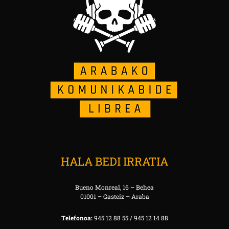
HALA BEDI IRRATIA
Bueno Monreal, 16 – Behea
01001 – Gasteiz – Araba
Telefonoa:
945 12 88 55 / 945 12 14 88