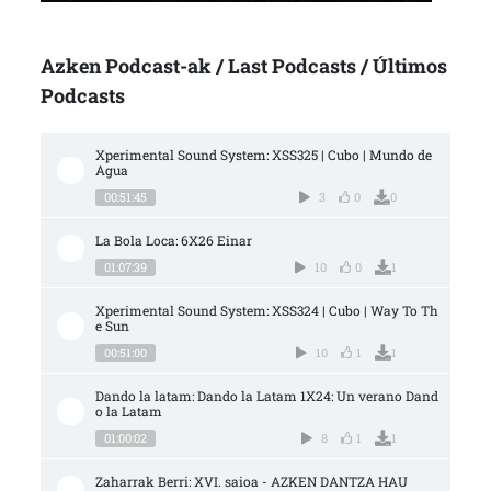
Azken Podcast-ak / Last Podcasts / Últimos
Podcasts
Xperimental Sound System: XSS325 | Cubo | Mundo de 
Agua
00:51:45
3
0
0
La Bola Loca: 6X26 Einar
01:07:39
10
0
1
Xperimental Sound System: XSS324 | Cubo | Way To Th
e Sun
00:51:00
10
1
1
Dando la latam: Dando la Latam 1X24: Un verano Dand
o la Latam
01:00:02
8
1
1
Zaharrak Berri: XVI. saioa - AZKEN DANTZA HAU