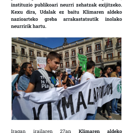
instituzio publikoari neurri zehatzak exijitzeko.
Kexu dira, Udalak ez baitu Klimaren aldeko
nazioarteko greba arrakastatsutik inolako
neurririk hartu.
Iragan irailaren 27an
Klimaren aldeko