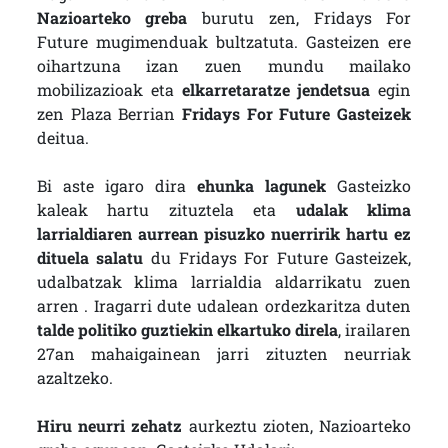
Nazioarteko greba
burutu zen, Fridays For
Future mugimenduak bultzatuta. Gasteizen ere
oihartzuna izan zuen mundu mailako
mobilizazioak eta
elkarretaratze jendetsua
egin
zen Plaza Berrian
Fridays For Future Gasteizek
deitua.
Bi aste igaro dira
ehunka lagunek
Gasteizko
kaleak hartu zituztela eta
udalak klima
larrialdiaren aurrean pisuzko nuerririk hartu ez
dituela salatu
du Fridays For Future Gasteizek,
udalbatzak klima larrialdia aldarrikatu zuen
arren . Iragarri dute udalean ordezkaritza duten
talde politiko guztiekin elkartuko direla
, irailaren
27an mahaigainean jarri zituzten neurriak
azaltzeko.
Hiru neurri zehatz
aurkeztu zioten, Nazioarteko