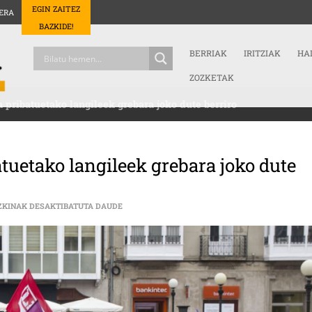
EGIN ZAITEZ
ERA
BAZKIDE!
BERRIAK
IRITZIAK
HA
ZOZKETAK
pribatuetako langileek grebara joko dute berriro
tuetako langileek grebara joko dute
ARABAKO ADINEKOEN EGOITZA PRIBATUETAKO 
ZKINAK DESAKTIBATUTA DAUDE