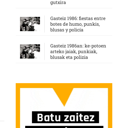
gutxira
Gasteiz 1986: fiestas entre
botes de humo, punkis,
blusas y policía
Gasteiz 1986an: ke-potoen
arteko jaiak, punkiak,
blusak eta polizia