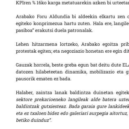
KPIren % 16ko karga metatuarekin azken bi urteetan
Arabako Foru Aldundia bi aldeekin elkartu zen o
egiteko konprimezua hartu zuten. Hala ere, langile
pasiboa” erakutsi duela patronalak.
Lehen hitzarmena lortzeko, Arabako egoitza pri
protestak egiten; eta negoziazio honetan ere egin di
Gauzak horrela, beste greba egun bat deitu dute EL
datozen hilabeteetan dinamika, mobilizazio eta g
pausorik ematen ez bada.
Halaber, zaintza lanak baldintza duinetan egite
sektore prekarioeneko langileak alde batera uzte
baldintzak gutxiesteaz. Bada garaia gure lankideek
eta ez txaloen bidez edo galeriari aurpegia aitortu
betiko duinduz”.