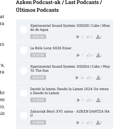
Azken Podcast-ak / Last Podcasts /
Últimos Podcasts
at
ra
Xperimental Sound System: XSS325 | Cubo | Mun
do de Agua
00:51:45
2
0
0
ro
La Bola Loca: 6X26 Einar
01:07:39
7
0
1
a,
Xperimental Sound System: XSS324 | Cubo | Way 
To The Sun
ra
00:51:00
10
1
1
Dando la latam: Dando la Latam 1X24: Un veran
ko
o Dando la Latam
en
01:00:02
7
1
1
o,
Zaharrak Berri: XVI. saioa - AZKEN DANTZA HA
in
U
01:08:00
9
0
0