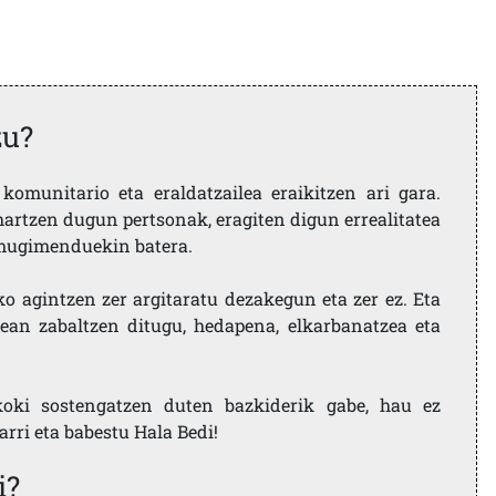
zu?
komunitario eta eraldatzailea eraikitzen ari gara.
artzen dugun pertsonak, eragiten digun errealitatea
i mugimenduekin batera.
ko agintzen zer argitaratu dezakegun eta zer ez. Eta
ean zabaltzen ditugu, hedapena, elkarbanatzea eta
koki sostengatzen duten bazkiderik gabe, hau ez
larri eta babestu Hala Bedi!
i?