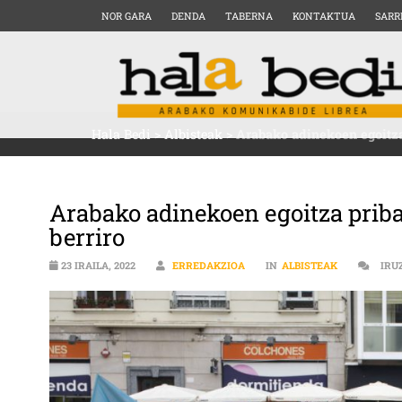
NOR GARA
DENDA
TABERNA
KONTAKTUA
SARR
Hala Bedi
>
Albisteak
>
Arabako adinekoen egoitza 
Arabako adinekoen egoitza priba
berriro
23 IRAILA, 2022
ERREDAKZIOA
IN
ALBISTEAK
IRU