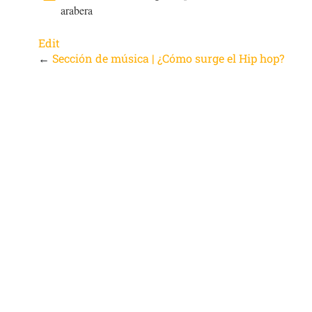
arabera
Edit
←
Sección de música | ¿Cómo surge el Hip hop?