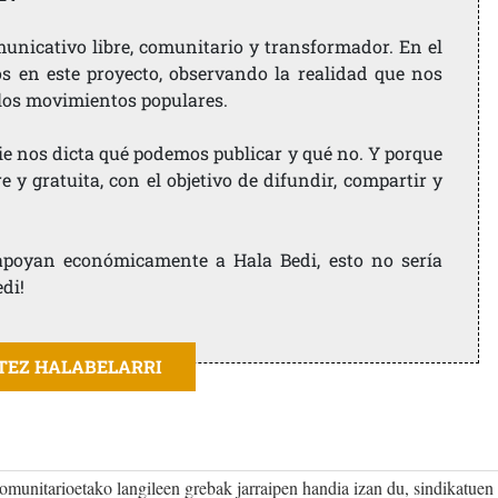
nicativo libre, comunitario y transformador. En el
os en este proyecto, observando la realidad que nos
 los movimientos populares.
ie nos dicta qué podemos publicar y qué no. Y porque
 y gratuita, con el objetivo de difundir, compartir y
e apoyan económicamente a Hala Bedi, esto no sería
edi!
ITEZ HALABELARRI
omunitarioetako langileen grebak jarraipen handia izan du, sindikatuen