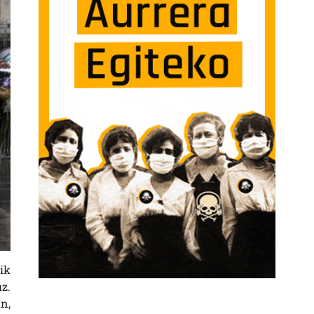
ik
z.
n,