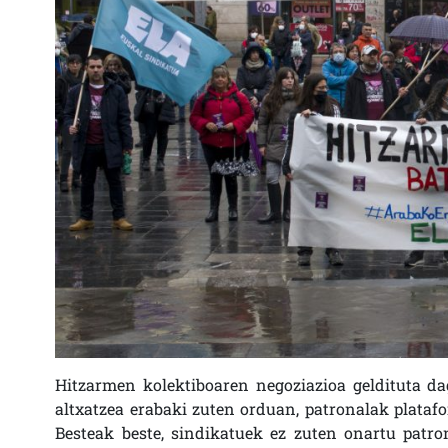
Hitzarmen kolektiboaren negoziazioa geldituta da
altxatzea erabaki zuten orduan, patronalak platafo
Besteak beste, sindikatuek ez zuten onartu patro