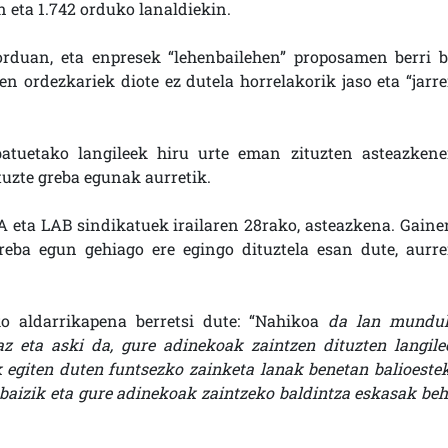
 eta 1.742 orduko lanaldiekin.
rduan, eta enpresek “lehenbailehen” proposamen berri b
en ordezkariek diote ez dutela horrelakorik jaso eta “jarre
batuetako langileek hiru urte eman zituzten asteazkene
tuzte greba egunak aurretik.
A eta LAB sindikatuek irailaren 28rako, asteazkena. Gainer
reba egun gehiago ere egingo dituztela esan dute, aurre
ko aldarrikapena berretsi dute: “Nahikoa
da lan mundu
az eta aski da, gure adinekoak zaintzen dituzten langile
 egiten duten funtsezko zainketa lanak benetan balioestek
z, baizik eta gure adinekoak zaintzeko baldintza eskasak beh