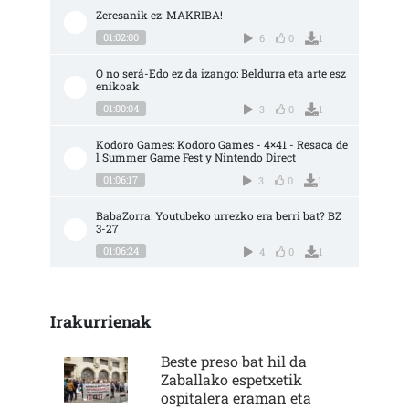
Zeresanik ez: MAKRIBA!
01:02:00
6
0
1
O no será-Edo ez da izango: Beldurra eta arte esz
enikoak
01:00:04
3
0
1
Kodoro Games: Kodoro Games - 4×41 - Resaca de
l Summer Game Fest y Nintendo Direct
01:06:17
3
0
1
BabaZorra: Youtubeko urrezko era berri bat? BZ 
3-27
01:06:24
4
0
1
Irakurrienak
Beste preso bat hil da
Zaballako espetxetik
ospitalera eraman eta