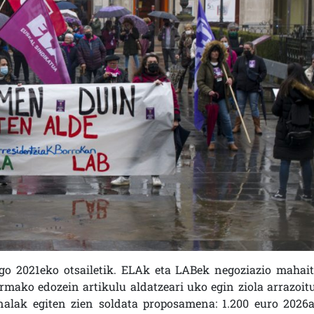
go 2021eko otsailetik. ELAk eta LABek negoziazio mahait
rmako edozein artikulu aldatzeari uko egin ziola arrazoitu
nalak egiten zien soldata proposamena: 1.200 euro 2026a