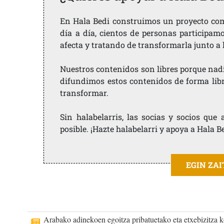
En Hala Bedi construimos un proyecto comu
día a día, cientos de personas participam
afecta y tratando de transformarla junto a
Nuestros contenidos son libres porque nad
difundimos estos contenidos de forma libre
transformar.
Sin halabelarris, las socias y socios qu
posible. ¡Hazte halabelarri y apoya a Hala B
EGIN ZA
Arabako adinekoen egoitza pribatuetako eta etxebizitza k