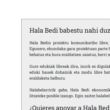
Hala Bedi babestu nahi du
Hala Bedin proiektu komunikatibo libre, 
Egunero, ehundaka gara proiektuan parte h
behatuz eta hura eraldatzen saiatuz, herr
Gure edukiak libreak dira, inork ez digula
eduki hauek dohainik eta modu libre bat
eraldaketa helburu.
Halabelarririk gabe, Hala Bedi ekonomi
litzateke posible izango. Egin zaitez halabe
¿Quieres apoyar a Hala Bed