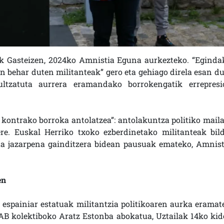
 Gasteizen, 2024ko Amnistia Eguna aurkezteko. “Eginda
n behar duten militanteak” gero eta gehiago direla esan du
bultzatuta aurrera eramandako borrokengatik errepresi
kontrako borroka antolatzea”: antolakuntza politiko maila
ere. Euskal Herriko txoko ezberdinetako militanteak bild
ta jazarpena gainditzera bidean pausuak emateko, Amnist
en
a espainiar estatuak militantzia politikoaren aurka eramat
KAB kolektiboko Aratz Estonba abokatua, Uztailak 14ko kid