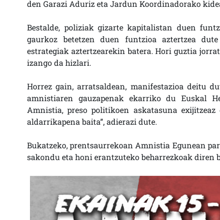
den Garazi Aduriz eta Jardun Koordinadorako kide
Bestalde, poliziak gizarte kapitalistan duen funtz
gaurkoz betetzen duen funtzioa aztertzea dut
estrategiak aztertzearekin batera. Hori guztia jorr
izango da hizlari.
Horrez gain, arratsaldean, manifestazioa deitu dut
amnistiaren gauzapenak ekarriko du Euskal Her
Amnistia, preso politikoen askatasuna exijitzeaz
aldarrikapena baita”, adierazi dute.
Bukatzeko, prentsaurrekoan Amnistia Egunean parte
sakondu eta honi erantzuteko beharrezkoak diren ba