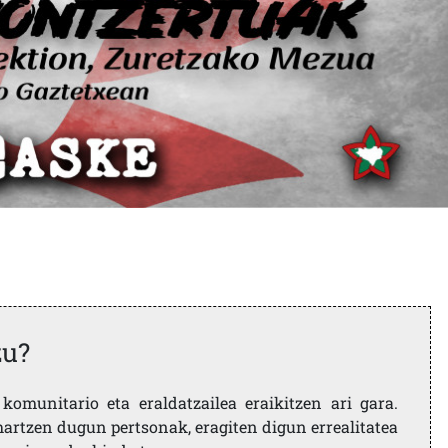
zu?
komunitario eta eraldatzailea eraikitzen ari gara.
artzen dugun pertsonak, eragiten digun errealitatea