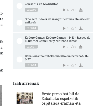
Zeresanik ez: MAKRIBA!
01:02:00
6
0
1
r-
ta
O no será-Edo ez da izango: Beldurra eta arte esz
enikoak
ea
01:00:04
3
0
1
Kodoro Games: Kodoro Games - 4×41 - Resaca de
l Summer Game Fest y Nintendo Direct
ik
a.
01:06:17
3
0
1
en
BabaZorra: Youtubeko urrezko era berri bat? BZ 
3-27
01:06:24
4
0
1
an
Irakurrienak
Beste preso bat hil da
Zaballako espetxetik
ospitalera eraman eta