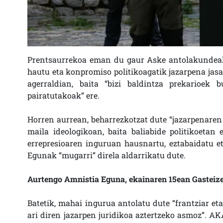
Prentsaurrekoa eman du gaur Aske antolakundeak
hautu eta konpromiso politikoagatik jazarpena jasa
agerraldian, baita “bizi baldintza prekarioek 
pairatutakoak” ere.
Horren aurrean, beharrezkotzat dute “jazarpenaren 
maila ideologikoan, baita baliabide politikoetan 
errepresioaren inguruan hausnartu, eztabaidatu e
Egunak “mugarri” direla aldarrikatu dute.
Aurtengo Amnistia Eguna, ekainaren 15ean Gasteiz
Batetik, mahai ingurua antolatu dute “frantziar et
ari diren jazarpen juridikoa aztertzeko asmoz”. A