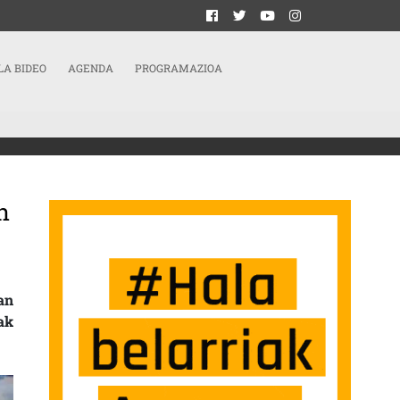
LA BIDEO
AGENDA
PROGRAMAZIOA
n
KUNDEAK GASTEIZEN, EKAINAREN 15EAN SARRERAN
an
ak