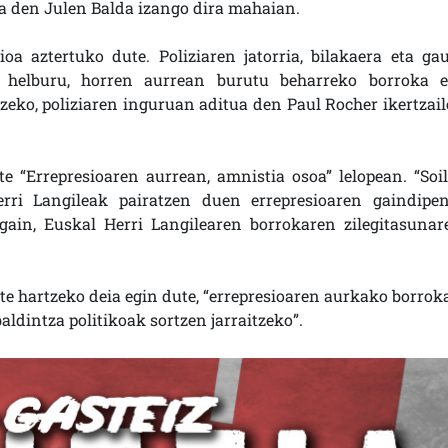
a den Julen Balda izango dira mahaian.
ioa aztertuko dute. Poliziaren jatorria, bilakaera eta gau
e helburu, horren aurrean burutu beharreko borroka e
atzeko, poliziaren inguruan aditua den Paul Rocher ikertzail
e “Errepresioaren aurrean, amnistia osoa” lelopean. “Soil
ri Langileak pairatzen duen errepresioaren gaindipen
 gain, Euskal Herri Langilearen borrokaren zilegitasunar
 hartzeko deia egin dute, “errepresioaren aurkako borrok
ldintza politikoak sortzen jarraitzeko”.