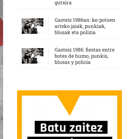
gutxira
Gasteiz 1986an: ke-potoen
arteko jaiak, punkiak,
blusak eta polizia
Gasteiz 1986: fiestas entre
botes de humo, punkis,
blusas y policía