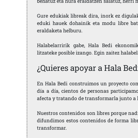
behatuz eta hura eraldatzen saiatuz, herr
Gure edukiak libreak dira, inork ez digula
eduki hauek dohainik eta modu libre bat
eraldaketa helburu.
Halabelarririk gabe, Hala Bedi ekonomi
litzateke posible izango. Egin zaitez halabe
¿Quieres apoyar a Hala Bed
En Hala Bedi construimos un proyecto comu
día a día, cientos de personas participam
afecta y tratando de transformarla junto a
Nuestros contenidos son libres porque nad
difundimos estos contenidos de forma libre
transformar.