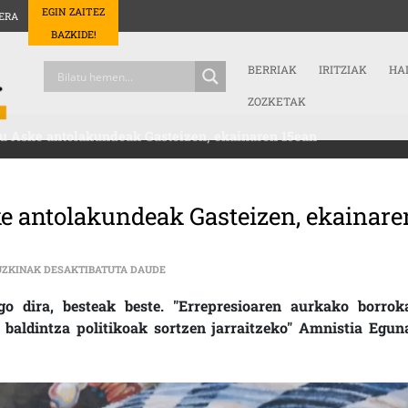
EGIN ZAITEZ
ERA
BAZKIDE!
BERRIAK
IRITZIAK
HA
ZOZKETAK
du Aske antolakundeak Gasteizen, ekainaren 15ean
e antolakundeak Gasteizen, ekainare
AMNISTIA EGUNA ANTOLATU DU ASKE ANTOLA
UZKINAK DESAKTIBATUTA DAUDE
go dira, besteak beste. "Errepresioaren aurkako borrok
baldintza politikoak sortzen jarraitzeko" Amnistia Egun