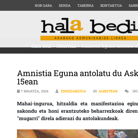
NOR GARA
DENDA
TABERNA
KONTAKTUA
SARR
Hala Bedi
>
Albisteak
>
Amnistia Eguna antolatu 
Amnistia Eguna antolatu du Ask
15ean
7 MAIATZA, 2024
ERREDAKZIOA
IN
ALBISTEAK
IR
Mahai-ingurua, hitzaldia eta manifestazioa egin
sakondu eta honi erantzuteko beharrezkoak diren 
"mugarri" direla adierazi du antolakundeak.