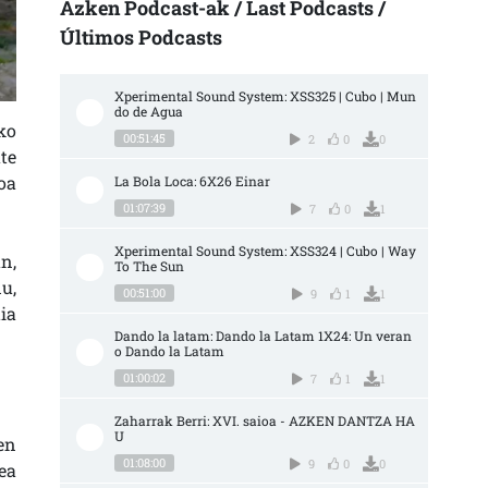
Azken Podcast-ak / Last Podcasts /
Últimos Podcasts
Xperimental Sound System: XSS325 | Cubo | Mun
do de Agua
ko
00:51:45
2
0
0
te
oa
La Bola Loca: 6X26 Einar
01:07:39
7
0
1
Xperimental Sound System: XSS324 | Cubo | Way 
n,
To The Sun
u,
00:51:00
9
1
1
ia
Dando la latam: Dando la Latam 1X24: Un veran
o Dando la Latam
01:00:02
7
1
1
Zaharrak Berri: XVI. saioa - AZKEN DANTZA HA
U
en
01:08:00
9
0
0
ea