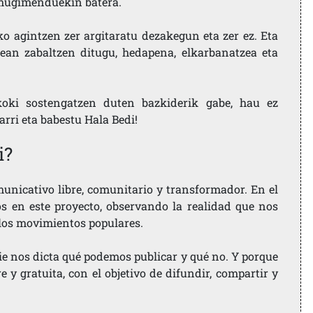
i mugimenduekin batera.
ko agintzen zer argitaratu dezakegun eta zer ez. Eta
ean zabaltzen ditugu, hedapena, elkarbanatzea eta
koki sostengatzen duten bazkiderik gabe, hau ez
larri eta babestu Hala Bedi!
i?
nicativo libre, comunitario y transformador. En el
os en este proyecto, observando la realidad que nos
 los movimientos populares.
ie nos dicta qué podemos publicar y qué no. Y porque
 y gratuita, con el objetivo de difundir, compartir y