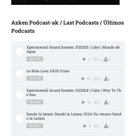
Azken Podcast-ak / Last Podcasts / Últimos
Podcasts
Xperimental Sound System: XSS325 | Cubo | Mundo de 
Agua
00:51:45
3
0
0
La Bola Loca: 6X26 Einar
01:07:39
10
0
1
Xperimental Sound System: XSS324 | Cubo | Way To Th
e Sun
00:51:00
10
1
1
Dando la latam: Dando la Latam 1X24: Un verano Dand
o la Latam
01:00:02
8
1
1