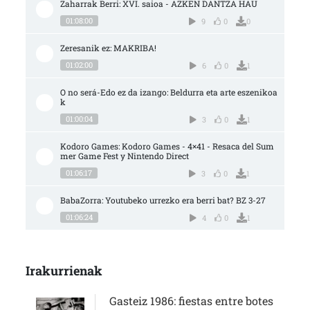
Zaharrak Berri: XVI. saioa - AZKEN DANTZA HAU
01:08:00
9
0
0
Zeresanik ez: MAKRIBA!
01:02:00
6
0
1
O no será-Edo ez da izango: Beldurra eta arte eszenikoa
k
01:00:04
3
0
1
Kodoro Games: Kodoro Games - 4×41 - Resaca del Sum
mer Game Fest y Nintendo Direct
01:06:17
3
0
1
BabaZorra: Youtubeko urrezko era berri bat? BZ 3-27
01:06:24
4
0
1
Irakurrienak
Gasteiz 1986: fiestas entre botes