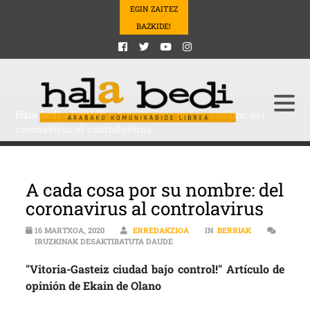
EGIN ZAITEZ
BAZKIDE!
Hala Bedi
>
Berriak
>
A cada cosa por su nombre: del
coronavirus al controlavirus
A cada cosa por su nombre: del
coronavirus al controlavirus
16 MARTXOA, 2020
ERREDAKZIOA
IN
BERRIAK
A CADA COSA POR SU NOMBRE: DE
IRUZKINAK DESAKTIBATUTA DAUDE
"Vitoria-Gasteiz ciudad bajo control!" Artículo de
opinión de Ekain de Olano