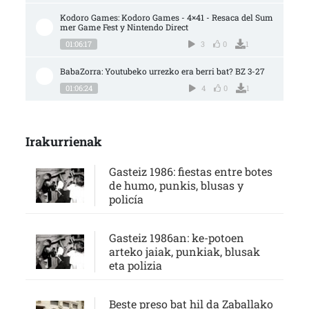
Kodoro Games: Kodoro Games - 4×41 - Resaca del Sum
mer Game Fest y Nintendo Direct
01:06:17
3
0
1
BabaZorra: Youtubeko urrezko era berri bat? BZ 3-27
01:06:24
4
0
1
Irakurrienak
Gasteiz 1986: fiestas entre botes
de humo, punkis, blusas y
policía
Gasteiz 1986an: ke-potoen
arteko jaiak, punkiak, blusak
eta polizia
Beste preso bat hil da Zaballako