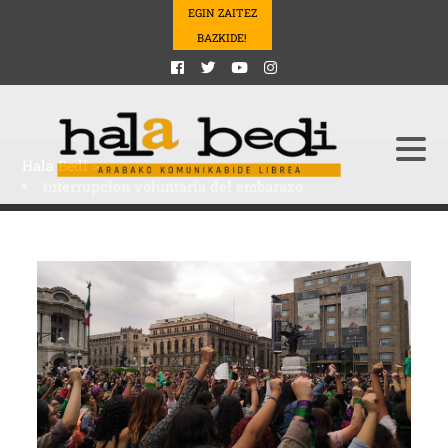
EGIN ZAITEZ
BAZKIDE!
Hala Bedi
>
interrupcion voluntaria del embarazo