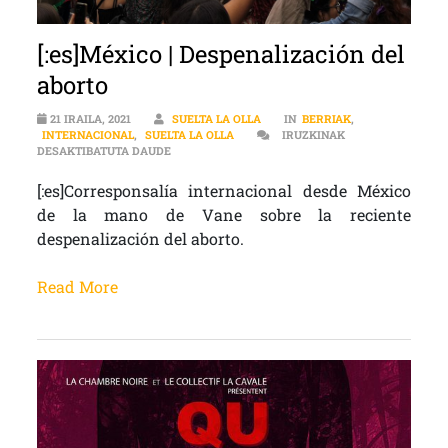
[:es]México | Despenalización del
aborto
21 IRAILA, 2021
SUELTA LA OLLA
IN
BERRIAK
,
INTERNACIONAL
,
SUELTA LA OLLA
IRUZKINAK
[:ES]MÉXICO | DESPENALIZACIÓN DEL ABORTO S
DESAKTIBATUTA DAUDE
[:es]Corresponsalía internacional desde México
de la mano de Vane sobre la reciente
despenalización del aborto.
Read More