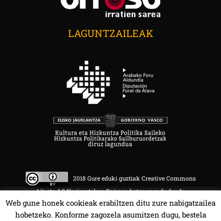
LAGUNTZAILEAK
2018 Gure eduki guztiak Creative Commons
Aitortu 4.0 Nazioartekoa Baimen baten mende daude.
Web gune honek cookieak erabiltzen ditu zure nabigatzailea
hobetzeko. Konforme zagozela asumitzen dugu, bestela