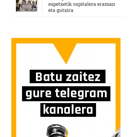
espetxetik ospitalera eraman
eta gutxira