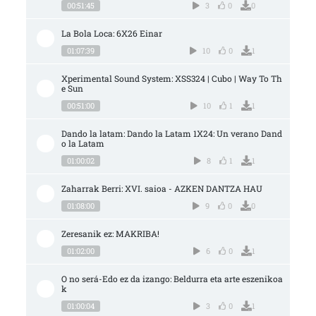
00:51:45
3
0
0
La Bola Loca: 6X26 Einar
01:07:39
10
0
1
Xperimental Sound System: XSS324 | Cubo | Way To Th
e Sun
00:51:00
10
1
1
Dando la latam: Dando la Latam 1X24: Un verano Dand
o la Latam
01:00:02
8
1
1
Zaharrak Berri: XVI. saioa - AZKEN DANTZA HAU
01:08:00
9
0
0
Zeresanik ez: MAKRIBA!
01:02:00
6
0
1
O no será-Edo ez da izango: Beldurra eta arte eszenikoa
k
01:00:04
3
0
1