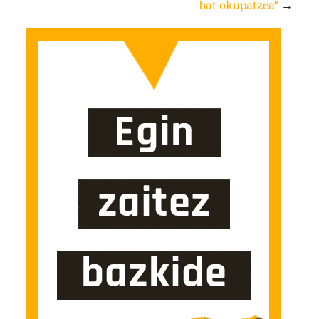
bat okupatzea”
→