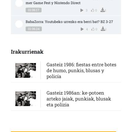
mer Game Fest y Nintendo Direct
01:06:17
3
0
1
BabaZorra: Youtubeko urrezko era berri bat? BZ 3-27
01:06:24
4
0
1
Irakurrienak
Gasteiz 1986: fiestas entre botes
de humo, punkis, blusas y
policía
Gasteiz 1986an: ke-potoen
arteko jaiak, punkiak, blusak
eta polizia