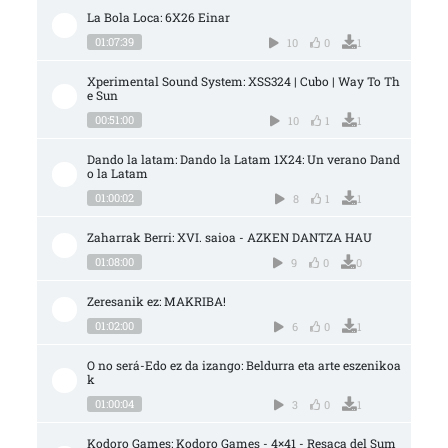
La Bola Loca: 6X26 Einar
01:07:39
10
0
1
Xperimental Sound System: XSS324 | Cubo | Way To Th
e Sun
00:51:00
10
1
1
Dando la latam: Dando la Latam 1X24: Un verano Dand
o la Latam
01:00:02
8
1
1
Zaharrak Berri: XVI. saioa - AZKEN DANTZA HAU
01:08:00
9
0
0
Zeresanik ez: MAKRIBA!
01:02:00
6
0
1
O no será-Edo ez da izango: Beldurra eta arte eszenikoa
k
01:00:04
3
0
1
Kodoro Games: Kodoro Games - 4×41 - Resaca del Sum