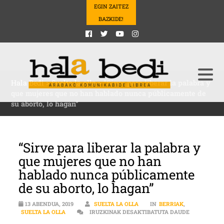
EGIN ZAITEZ
BAZKIDE!
Hala Bedi
>
Suelta la olla
>
“Sirve para liberar la palabra y
que mujeres que no han hablado nunca públicamente de
su aborto, lo hagan”
“Sirve para liberar la palabra y
que mujeres que no han
hablado nunca públicamente
de su aborto, lo hagan”
13 ABENDUA, 2019
SUELTA LA OLLA
IN
BERRIAK
,
“SIRVE PAR
SUELTA LA OLLA
IRUZKINAK DESAKTIBATUTA DAUDE