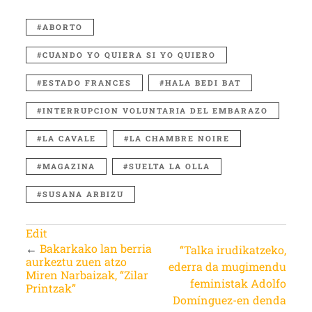
ABORTO
CUANDO YO QUIERA SI YO QUIERO
ESTADO FRANCES
HALA BEDI BAT
INTERRUPCION VOLUNTARIA DEL EMBARAZO
LA CAVALE
LA CHAMBRE NOIRE
MAGAZINA
SUELTA LA OLLA
SUSANA ARBIZU
Edit
←
Bakarkako lan berria
“Talka irudikatzeko,
aurkeztu zuen atzo
ederra da mugimendu
Miren Narbaizak, “Zilar
feministak Adolfo
Printzak”
Domínguez-en denda