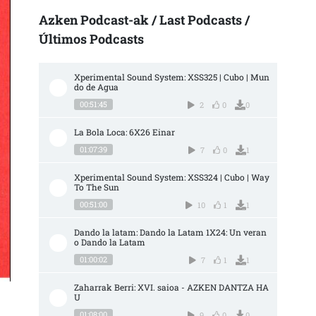
Azken Podcast-ak / Last Podcasts /
Últimos Podcasts
Xperimental Sound System: XSS325 | Cubo | Mun
do de Agua
00:51:45
2
0
0
La Bola Loca: 6X26 Einar
01:07:39
7
0
1
Xperimental Sound System: XSS324 | Cubo | Way 
To The Sun
00:51:00
10
1
1
Dando la latam: Dando la Latam 1X24: Un veran
o Dando la Latam
01:00:02
7
1
1
Zaharrak Berri: XVI. saioa - AZKEN DANTZA HA
U
01:08:00
9
0
0