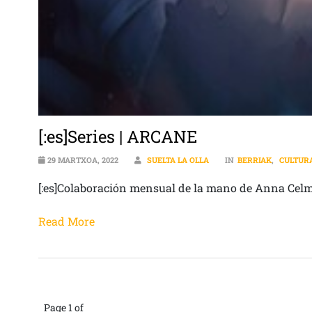
[:es]Series | ARCANE
29 MARTXOA, 2022
SUELTA LA OLLA
IN
BERRIAK
,
CULTUR
[:es]Colaboración mensual de la mano de Anna Cel
Read More
Page 1 of