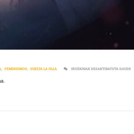
[
A
,
FEMINISMOS
,
SUELTA LA OLLA
IRUZKINAK DESAKTIBATUTA DAUDE
ma.