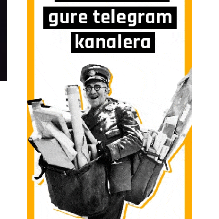
:ES]SERIES | ARCANE SARRERAN