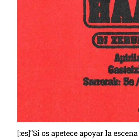
[:es]”Si os apetece apoyar la escen