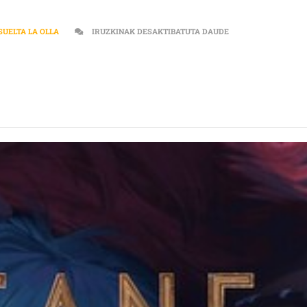
[:ES]”SI OS APETE
SUELTA LA OLLA
IRUZKINAK DESAKTIBATUTA DAUDE