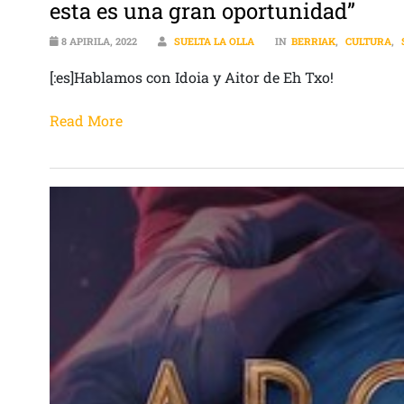
esta es una gran oportunidad”
8 APIRILA, 2022
SUELTA LA OLLA
IN
BERRIAK
,
CULTURA
,
[:es]Hablamos con Idoia y Aitor de Eh Txo!
Read More