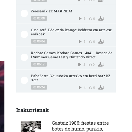
Zeresanik ez: MAKRIBA!
CE APOYAR LA ESCENA Y CONOCER LOS GRUPOS QUE HAY POR AQUÍ, ESTA ES UN
01:02:00
6
0
1
O no será-Edo ez da izango: Beldurra eta arte esz
enikoak
01:00:04
3
0
1
Kodoro Games: Kodoro Games - 4×41 - Resaca de
l Summer Game Fest y Nintendo Direct
01:06:17
3
0
1
BabaZorra: Youtubeko urrezko era berri bat? BZ 
3-27
01:06:24
4
0
1
Irakurrienak
Gasteiz 1986: fiestas entre
botes de humo, punkis,