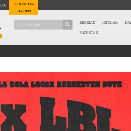
EGIN ZAITEZ
ERA
BAZKIDE!
BERRIAK
IRITZIAK
HA
ZOZKETAK