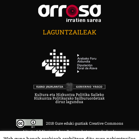
LAGUNTZAILEAK
2018 Gure eduki guztiak Creative Commons
Aitortu 4.0 Nazioartekoa Baimen baten mende daude.
Web gune honek cookieak erabiltzen ditu zure nabigatzailea