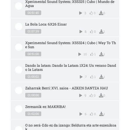
Xperimental Sound System: XSS325 | Cubo | Mundo de 
Agua
00:51:45
3
0
0
La Bola Loca: 6X26 Einar
01:07:39
8
0
1
Xperimental Sound System: XSS324 | Cubo | Way To Th
e Sun
00:51:00
10
1
1
Dando la latam: Dando la Latam 1X24: Un verano Dand
o la Latam
01:00:02
7
1
1
Zaharrak Berri: XVI. saioa - AZKEN DANTZA HAU
01:08:00
9
0
0
Zeresanik ez: MAKRIBA!
01:02:00
6
0
1
O no será-Edo ez da izango: Beldurra eta arte eszenikoa
k