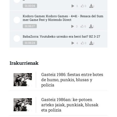
01:00:04
3
0
1
Kodoro Games: Kodoro Games - 4×41 - Resaca del Sum
mer Game Fest y Nintendo Direct
01:06:17
3
0
1
BabaZorra: Youtubeko urrezko era berri bat? BZ 3-27
01:06:24
4
0
1
Irakurrienak
Gasteiz 1986: fiestas entre botes
de humo, punkis, blusas y
policía
Gasteiz 1986an: ke-potoen
arteko jaiak, punkiak, blusak
eta polizia