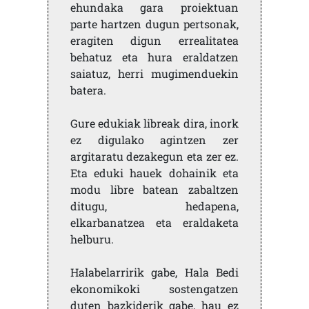
ehundaka gara proiektuan
parte hartzen dugun pertsonak,
eragiten digun errealitatea
behatuz eta hura eraldatzen
saiatuz, herri mugimenduekin
batera.
Gure edukiak libreak dira, inork
ez digulako agintzen zer
argitaratu dezakegun eta zer ez.
Eta eduki hauek dohainik eta
modu libre batean zabaltzen
ditugu, hedapena,
elkarbanatzea eta eraldaketa
helburu.
Halabelarririk gabe, Hala Bedi
ekonomikoki sostengatzen
duten bazkiderik gabe, hau ez