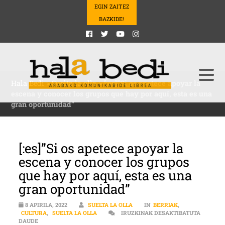
EGIN ZAITEZ
BAZKIDE!
Hala Bedi
>
Suelta la olla
>
[:es]”Si os apetece apoyar la
escena y conocer los grupos que hay por aquí, esta es una
gran oportunidad”
[:es]”Si os apetece apoyar la
escena y conocer los grupos
que hay por aquí, esta es una
gran oportunidad”
8 APIRILA, 2022
SUELTA LA OLLA
IN
BERRIAK
,
CULTURA
,
SUELTA LA OLLA
IRUZKINAK DESAKTIBATUTA
[:ES]”SI OS APETECE APOYAR LA ESCENA Y CONOCER LOS GRUPOS
DAUDE