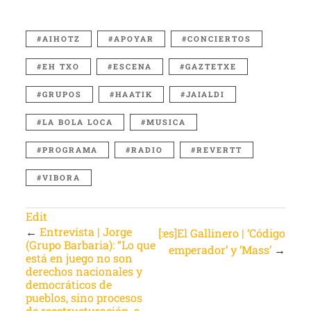
AIHOTZ
APOYAR
CONCIERTOS
EH TXO
ESCENA
GAZTETXE
GRUPOS
HAATIK
JAIALDI
LA BOLA LOCA
MUSICA
PROGRAMA
RADIO
REVERTT
VIBORA
Edit
←
Entrevista | Jorge
[:es]El Gallinero | ‘Código
(Grupo Barbaria): “Lo que
emperador’ y ‘Mass’
→
está en juego no son
derechos nacionales y
democráticos de
pueblos, sino procesos
de reestructuración, a