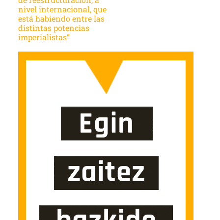
nivel internacional, que
está habiendo entre las
distintas potencias
imperialistas”