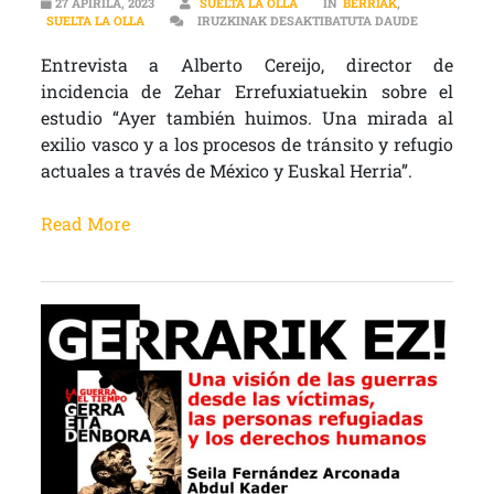
27 APIRILA, 2023
SUELTA LA OLLA
IN
BERRIAK
,
“LA MILITA
SUELTA LA OLLA
IRUZKINAK DESAKTIBATUTA DAUDE
Entrevista a Alberto Cereijo, director de
incidencia de Zehar Errefuxiatuekin sobre el
estudio “Ayer también huimos. Una mirada al
exilio vasco y a los procesos de tránsito y refugio
actuales a través de México y Euskal Herria”.
Read More