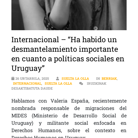
Internacional – “Ha habido un
desmantelamiento importante
en cuanto a políticas sociales en
Uruguay”
26 URTARRILA, 2025
SUELTA LA OLLA
IN
BERRIAK
,
INTERNACIONAL
,
SUELTA LA OLLA
IRUZKINAK
INTERNACIONAL – “HA HABIDO UN DESMANTELAM
DESAKTIBATUTA DAUDE
Hablamos con Valeria España, recientemente
nombrada responsable de migraciones del
MIDES (Ministerio de Desarrollo Social de
Uruguay) y militante social enfocada en
Derechos Humanos, sobre el contexto en
Derechos Humanos en Uruguay.