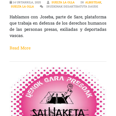
14 URTARRILA, 2025
SUELTA LA OLLA
IN
ALBISTEAK
,
MÁS DE 60.
SUELTA LA OLLA
IRUZKINAK DESAKTIBATUTA DAUDE
Hablamos con Joseba, parte de Sare, plataforma
que trabaja en defensa de los derechos humanos
de las personas presas, exiliadas y deportadas
vascas.
Read More