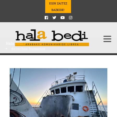
EGIN ZAITEZ
BAZKIDE!
Hala Bedi
>
derechos humanos