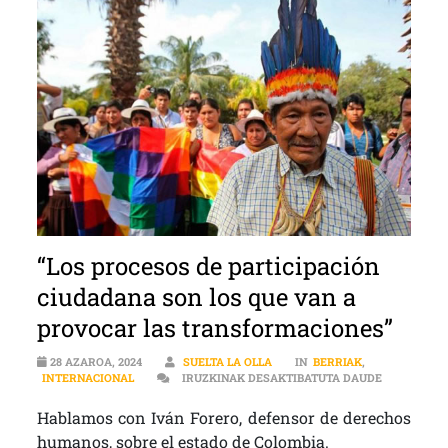
“Los procesos de participación
ciudadana son los que van a
provocar las transformaciones”
28 AZAROA, 2024
SUELTA LA OLLA
IN
BERRIAK
,
“LOS PROC
INTERNACIONAL
IRUZKINAK DESAKTIBATUTA DAUDE
Hablamos con Iván Forero, defensor de derechos
humanos, sobre el estado de Colombia.