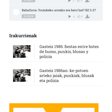
01:06:17
3
0
1
BabaZorra: Youtubeko urrezko era berri bat? BZ 3-27
01:06:24
4
0
1
Irakurrienak
Gasteiz 1986: fiestas entre botes
de humo, punkis, blusas y
policía
Gasteiz 1986an: ke-potoen
arteko jaiak, punkiak, blusak
eta polizia