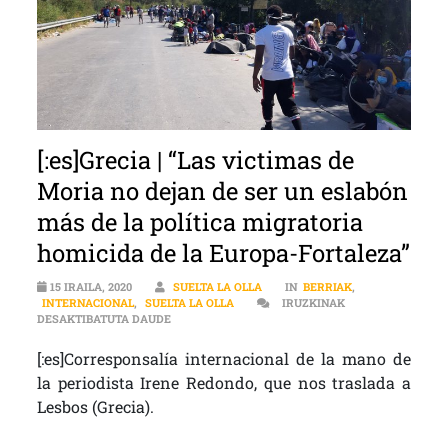
[:es]Grecia | “Las victimas de
Moria no dejan de ser un eslabón
más de la política migratoria
homicida de la Europa-Fortaleza”
15 IRAILA, 2020
SUELTA LA OLLA
IN
BERRIAK
,
INTERNACIONAL
,
SUELTA LA OLLA
IRUZKINAK
[:ES]GRECIA | “LAS VICTIMAS DE MORIA NO DEJ
DESAKTIBATUTA DAUDE
[:es]Corresponsalía internacional de la mano de
la periodista Irene Redondo, que nos traslada a
Lesbos (Grecia).