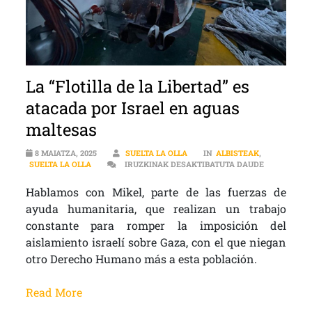
La “Flotilla de la Libertad” es
atacada por Israel en aguas
maltesas
8 MAIATZA, 2025
SUELTA LA OLLA
IN
ALBISTEAK
,
LA “FLOTIL
SUELTA LA OLLA
IRUZKINAK DESAKTIBATUTA DAUDE
Hablamos con Mikel, parte de las fuerzas de
ayuda humanitaria, que realizan un trabajo
constante para romper la imposición del
aislamiento israelí sobre Gaza, con el que niegan
otro Derecho Humano más a esta población.
Read More