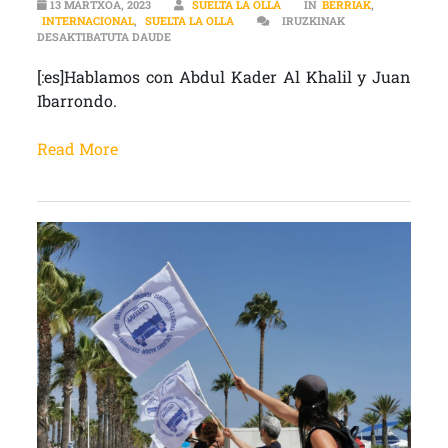
13 MARTXOA, 2023
SUELTA LA OLLA
IN
BERRIAK
,
INTERNACIONAL
,
SUELTA LA OLLA
IRUZKINAK
[:ES]“LA PAZ DEBE SER UN DERECHO, NO UN SUE
DESAKTIBATUTA DAUDE
[:es]Hablamos con Abdul Kader Al Khalil y Juan
Ibarrondo.
Read More