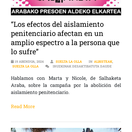
“Los efectos del aislamiento
penitenciario afectan en un
amplio espectro a la persona que
lo sufre”
19 ABENDUA, 2024
SUELTA LA OLLA
IN
ALBISTEAK
,
“LOS EFECT
SUELTA LA OLLA
IRUZKINAK DESAKTIBATUTA DAUDE
Hablamos con Marta y Nicole, de Salhaketa
Araba, sobre la campaña por la abolición del
aislamiento penitenciario.
Read More