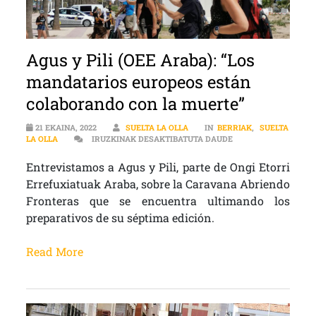
Agus y Pili (OEE Araba): “Los
mandatarios europeos están
colaborando con la muerte”
21 EKAINA, 2022
SUELTA LA OLLA
IN
BERRIAK
,
SUELTA
AGUS Y PILI (OEE 
LA OLLA
IRUZKINAK DESAKTIBATUTA DAUDE
Entrevistamos a Agus y Pili, parte de Ongi Etorri
Errefuxiatuak Araba, sobre la Caravana Abriendo
Fronteras que se encuentra ultimando los
preparativos de su séptima edición.
Read More