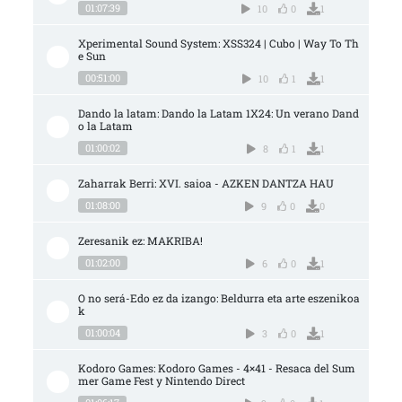
01:07:39
10
0
1
Xperimental Sound System: XSS324 | Cubo | Way To Th
e Sun
00:51:00
10
1
1
Dando la latam: Dando la Latam 1X24: Un verano Dand
o la Latam
01:00:02
8
1
1
Zaharrak Berri: XVI. saioa - AZKEN DANTZA HAU
01:08:00
9
0
0
Zeresanik ez: MAKRIBA!
01:02:00
6
0
1
O no será-Edo ez da izango: Beldurra eta arte eszenikoa
k
01:00:04
3
0
1
Kodoro Games: Kodoro Games - 4×41 - Resaca del Sum
mer Game Fest y Nintendo Direct