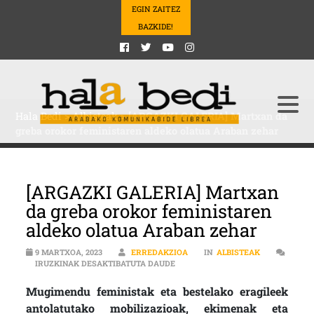
EGIN ZAITEZ
BAZKIDE!
Hala Bedi
>
Albisteak
>
[ARGAZKI GALERIA] Martxan da
greba orokor feministaren aldeko olatua Araban zehar
[ARGAZKI GALERIA] Martxan
da greba orokor feministaren
aldeko olatua Araban zehar
9 MARTXOA, 2023
ERREDAKZIOA
IN
ALBISTEAK
[ARGAZKI GALERIA] MARTXAN DA 
IRUZKINAK DESAKTIBATUTA DAUDE
Mugimendu feministak eta bestelako eragileek
antolatutako mobilizazioak, ekimenak eta