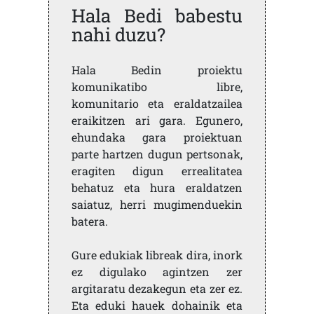
Hala Bedi babestu
nahi duzu?
Hala Bedin proiektu
komunikatibo libre,
komunitario eta eraldatzailea
eraikitzen ari gara. Egunero,
ehundaka gara proiektuan
parte hartzen dugun pertsonak,
eragiten digun errealitatea
behatuz eta hura eraldatzen
saiatuz, herri mugimenduekin
batera.
Gure edukiak libreak dira, inork
ez digulako agintzen zer
argitaratu dezakegun eta zer ez.
Eta eduki hauek dohainik eta