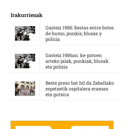
Irakurrienak
Gasteiz 1986: fiestas entre botes
de humo, punkis, blusas y
policía
Gasteiz 1986an: ke-potoen
arteko jaiak, punkiak, blusak
eta polizia
Beste preso bat hil da Zaballako
espetxetik ospitalera eraman
eta gutxira