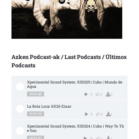
Azken Podcast-ak / Last Podcasts / Últimos
Podcasts
Xperimental Sound System: XSS325 | Cubo | Mundo de 
Agua
00:51:45
3
0
0
La Bola Loca: 6X26 Einar
01:07:39
8
0
1
Xperimental Sound System: XSS324 | Cubo | Way To Th
e Sun
00:51:00
10
1
1