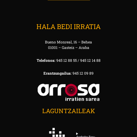
HALA BEDI IRRATIA
Bueno Monreal, 16 – Behea
01001 – Gasteiz – Araba
Telefonoa:
945 12 88 55 / 945 12 14 88
Erantzungailua:
945 12 09 89
LAGUNTZAILEAK