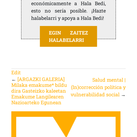
económicamente a Hala Bedi,
esto no sería posible. ¡Hazte
halabelarri y apoya a Hala Bedi!
EGIN ZAITEZ
HALABELARRI
Edit
←
[ARGAZKI GALERIA]
Salud mental |
Milaka emakume* bildu
(In)corrección política y
dira Gasteizko kaleetan
vulnerabilidad social
→
Emakume Langilearen
Nazioarteko Egunean