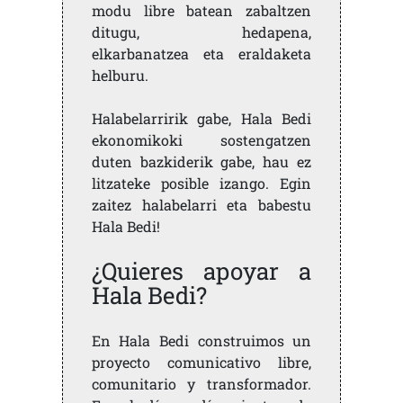
modu libre batean zabaltzen
ditugu, hedapena,
elkarbanatzea eta eraldaketa
helburu.
Halabelarririk gabe, Hala Bedi
ekonomikoki sostengatzen
duten bazkiderik gabe, hau ez
litzateke posible izango. Egin
zaitez halabelarri eta babestu
Hala Bedi!
¿Quieres apoyar a
Hala Bedi?
En Hala Bedi construimos un
proyecto comunicativo libre,
comunitario y transformador.