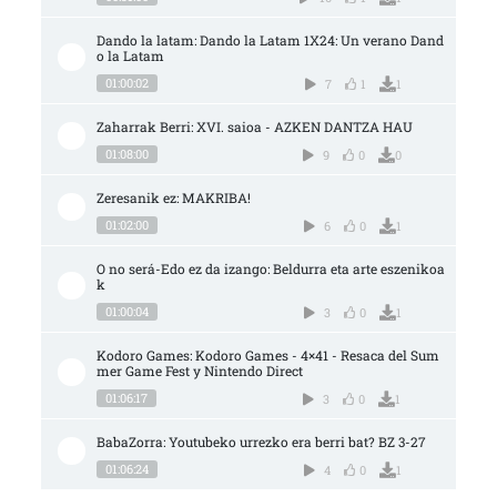
Dando la latam: Dando la Latam 1X24: Un verano Dand
o la Latam
01:00:02
7
1
1
Zaharrak Berri: XVI. saioa - AZKEN DANTZA HAU
01:08:00
9
0
0
Zeresanik ez: MAKRIBA!
01:02:00
6
0
1
O no será-Edo ez da izango: Beldurra eta arte eszenikoa
k
01:00:04
3
0
1
Kodoro Games: Kodoro Games - 4×41 - Resaca del Sum
mer Game Fest y Nintendo Direct
01:06:17
3
0
1
BabaZorra: Youtubeko urrezko era berri bat? BZ 3-27
01:06:24
4
0
1