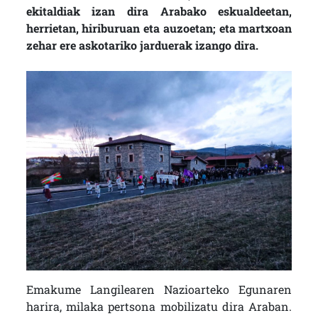
ekitaldiak izan dira Arabako eskualdeetan,
herrietan, hiriburuan eta auzoetan; eta martxoan
zehar ere askotariko jarduerak izango dira.
Emakume Langilearen Nazioarteko Egunaren
harira, milaka pertsona mobilizatu dira Araban.