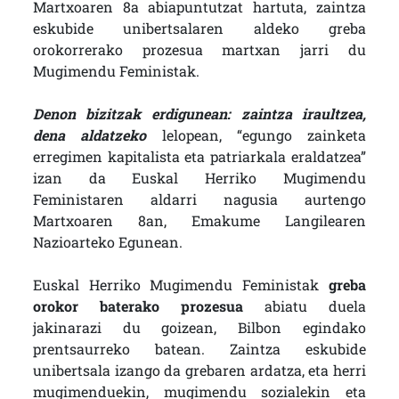
Martxoaren 8a abiapuntutzat hartuta, zaintza
eskubide unibertsalaren aldeko greba
orokorrerako prozesua martxan jarri du
Mugimendu Feministak.
Denon bizitzak erdigunean: zaintza iraultzea,
dena aldatzeko
lelopean, “egungo zainketa
erregimen kapitalista eta patriarkala eraldatzea”
izan da Euskal Herriko Mugimendu
Feministaren aldarri nagusia aurtengo
Martxoaren 8an, Emakume Langilearen
Nazioarteko Egunean.
Euskal Herriko Mugimendu Feministak
greba
orokor baterako prozesua
abiatu duela
jakinarazi du goizean, Bilbon egindako
prentsaurreko batean. Zaintza eskubide
unibertsala izango da grebaren ardatza, eta herri
mugimenduekin, mugimendu sozialekin eta