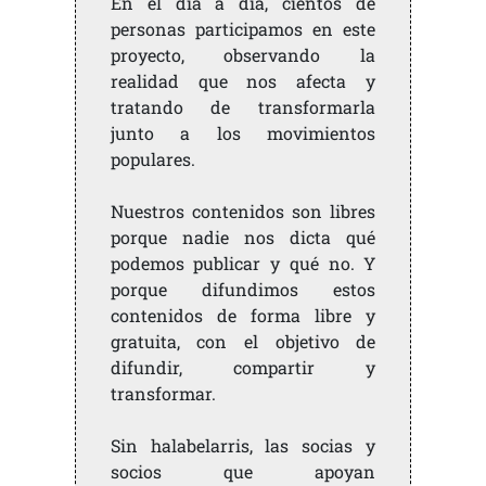
En el día a día, cientos de
personas participamos en este
proyecto, observando la
realidad que nos afecta y
tratando de transformarla
junto a los movimientos
populares.
Nuestros contenidos son libres
porque nadie nos dicta qué
podemos publicar y qué no. Y
porque difundimos estos
contenidos de forma libre y
gratuita, con el objetivo de
difundir, compartir y
transformar.
Sin halabelarris, las socias y
socios que apoyan