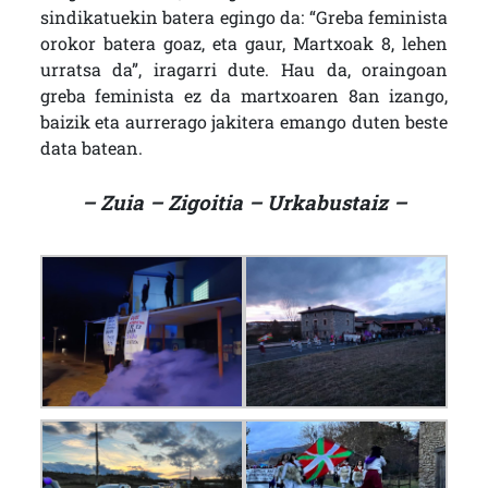
sindikatuekin batera egingo da: “Greba feminista
orokor batera goaz, eta gaur, Martxoak 8, lehen
urratsa da”, iragarri dute. Hau da, oraingoan
greba feminista ez da martxoaren 8an izango,
baizik eta aurrerago jakitera emango duten beste
data batean.
– Zuia – Zigoitia – Urkabustaiz –