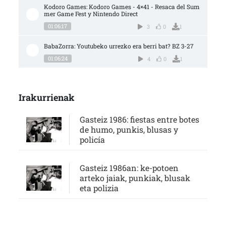
Kodoro Games: Kodoro Games - 4×41 - Resaca del Sum
mer Game Fest y Nintendo Direct
01:06:17
3
0
1
BabaZorra: Youtubeko urrezko era berri bat? BZ 3-27
01:06:24
4
0
1
Irakurrienak
Gasteiz 1986: fiestas entre botes
de humo, punkis, blusas y
policía
Gasteiz 1986an: ke-potoen
arteko jaiak, punkiak, blusak
eta polizia