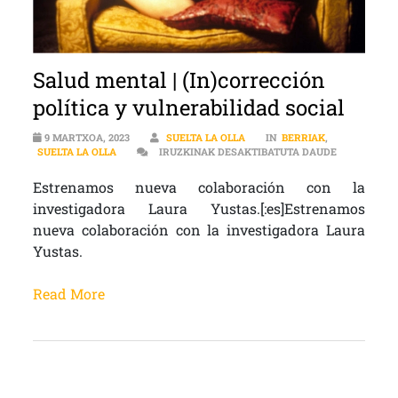
Salud mental | (In)corrección
política y vulnerabilidad social
9 MARTXOA, 2023
SUELTA LA OLLA
IN
BERRIAK
,
SALUD MENT
SUELTA LA OLLA
IRUZKINAK DESAKTIBATUTA DAUDE
Estrenamos nueva colaboración con la
investigadora Laura Yustas.[:es]Estrenamos
nueva colaboración con la investigadora Laura
Yustas.
Read More