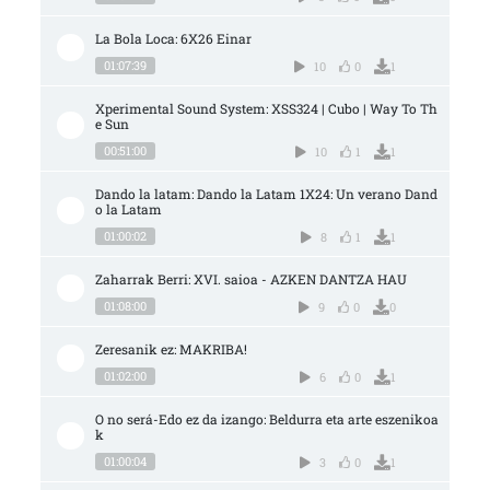
La Bola Loca: 6X26 Einar
01:07:39
10
0
1
Xperimental Sound System: XSS324 | Cubo | Way To Th
e Sun
00:51:00
10
1
1
Dando la latam: Dando la Latam 1X24: Un verano Dand
o la Latam
01:00:02
8
1
1
Zaharrak Berri: XVI. saioa - AZKEN DANTZA HAU
01:08:00
9
0
0
Zeresanik ez: MAKRIBA!
01:02:00
6
0
1
O no será-Edo ez da izango: Beldurra eta arte eszenikoa
k
01:00:04
3
0
1