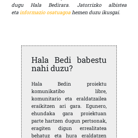
dugu Hala Bedirara. Jatorrizko albistea
eta
informazio osatuagoa
hemen duzu ikusgai.
Hala Bedi babestu
nahi duzu?
Hala Bedin proiektu
komunikatibo libre,
komunitario eta eraldatzailea
eraikitzen ari gara. Egunero,
ehundaka gara proiektuan
parte hartzen dugun pertsonak,
eragiten digun errealitatea
behatuz eta hura eraldatzen