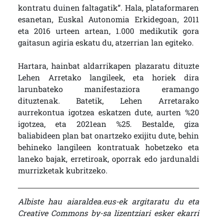
kontratu duinen faltagatik”. Hala, plataformaren
esanetan, Euskal Autonomia Erkidegoan, 2011
eta 2016 urteen artean, 1.000 medikutik gora
gaitasun agiria eskatu du, atzerrian lan egiteko.
Hartara, hainbat aldarrikapen plazaratu dituzte
Lehen Arretako langileek, eta horiek dira
larunbateko manifestaziora eramango
dituztenak. Batetik, Lehen Arretarako
aurrekontua igotzea eskatzen dute, aurten %20
igotzea, eta 2021ean %25. Bestalde, giza
baliabideen plan bat onartzeko exijitu dute, behin
behineko langileen kontratuak hobetzeko eta
laneko bajak, erretiroak, oporrak edo jardunaldi
murrizketak kubritzeko.
Albiste hau aiaraldea.eus-ek argitaratu du eta
Creative Commons by-sa lizentziari esker ekarri