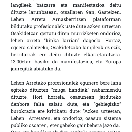
langileek batzarra eta manifestazioa deitu
dituzte larunbatean, otsailaren 9an, Gasteizen.
Lehen Arreta Arnasberritzen plataforman
bildutako profesionalek uste dute azken urteetan
Osakidetzan gertatu diren murrizketen ondorioz,
lehen arreta “kinka larrian” dagoela. Hortaz,
egoera salatzeko, Osakidetzako langileak ez ezik,
herritarrak ere deitu dituzte elkarretaratzera.
13:00etan hasiko da manifestazioa, eta Europa
jauregitik abiatuko da.
Lehen Arretako profesionalek egunero bere lana
egiteko dituzten “muga handiak” nabarmendu
dituzte. Hori horrela, osasunean jarduteko
denbora falta salatu dute, eta “gehiegizko”
burokrazia ere kritikatu dute: “Azken urteetan,
Lehen Arretaren, eta ondorioz, osasun sistema
publiko osoaren, etengabeko gainbehera jazo da.