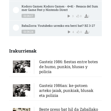
Kodoro Games: Kodoro Games - 4×41 - Resaca del Sum
mer Game Fest y Nintendo Direct
01:06:17
3
0
1
BabaZorra: Youtubeko urrezko era berri bat? BZ 3-27
01:06:24
4
0
1
Irakurrienak
Gasteiz 1986: fiestas entre botes
de humo, punkis, blusas y
policía
Gasteiz 1986an: ke-potoen
arteko jaiak, punkiak, blusak
eta polizia
Beste preso bat hil da Zaballako