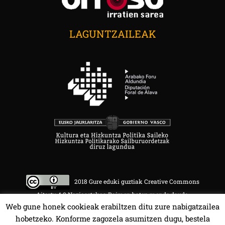
LAGUNTZAILEAK
2018 Gure eduki guztiak Creative Commons
Aitortu 4.0 Nazioartekoa Baimen baten mende daude.
Web gune honek cookieak erabiltzen ditu zure nabigatzailea
hobetzeko. Konforme zagozela asumitzen dugu, bestela