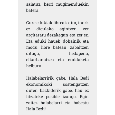
saiatuz, herri mugimenduekin
batera.
Gure edukiak libreak dira, inork
ez digulako agintzen zer
argitaratu dezakegun eta zer ez.
Eta eduki hauek dohainik eta
modu libre batean zabaltzen
ditugu, hedapena,
elkarbanatzea eta eraldaketa
helburu.
Halabelarririk gabe, Hala Bedi
ekonomikoki sostengatzen
duten bazkiderik gabe, hau ez
litzateke posible izango. Egin
zaitez halabelarri eta babestu
Hala Bedi!