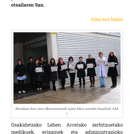
otsailaren 9an.
Alea.eus bidez
Abenduan hasi ziren elkarretaratzeak egiten lehen arretako langileak. LAA
|
Osakidetzako Lehen Arretako zerbitzuetako
medikuek, erizainek eta administrazioko