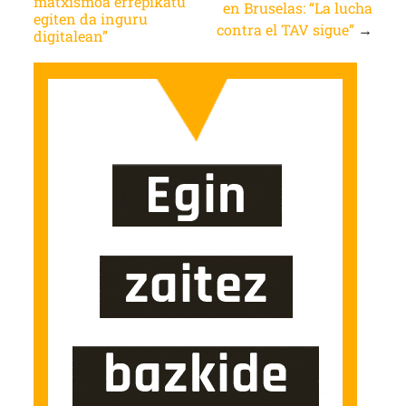
matxismoa errepikatu
en Bruselas: “La lucha
egiten da inguru
contra el TAV sigue”
→
digitalean”