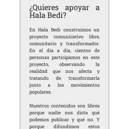
¿Quieres apoyar a
Hala Bedi?
En Hala Bedi construimos un
proyecto comunicativo libre,
comunitario y transformador.
En el día a día, cientos de
personas participamos en este
proyecto, observando la
realidad que nos afecta y
tratando de transformarla
junto a los movimientos
populares.
Nuestros contenidos son libres
porque nadie nos dicta qué
podemos publicar y qué no. Y
porque difundimos estos