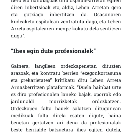
Gero eta handiagoak dira ospitale-arretan egiten
diren inbertsioak eta, aldiz, Lehen Arretan gero
eta gutxiago inbertitzen da. Osasunaren
kudeaketa ospitalean zentratuta dago, eta Lehen
Arreta ospitalearen menpe kokatu dela sentitzen
dugu”.
“Ihes egin dute profesionalek”
Gainera, langileen ordezkapenetan dituzten
arazoak, eta kontratu berrien “ezegonkortasuna
eta prekarietatea” kritikatu ditu Lehen Arreta
Arnasberritzen plataformak. “Duela hainbat urte
ez dira profesionalen laneko bajak, oporrak edo
jardunaldi murrizketak ordezkatzen.
Ordezkapen falta hauek salatzen ditugunean
medikuak falta direla esaten digute, baina
benetan gertatzen ari dena da profesionalak
beste herrialde batzuetara ihes egiten dutela,