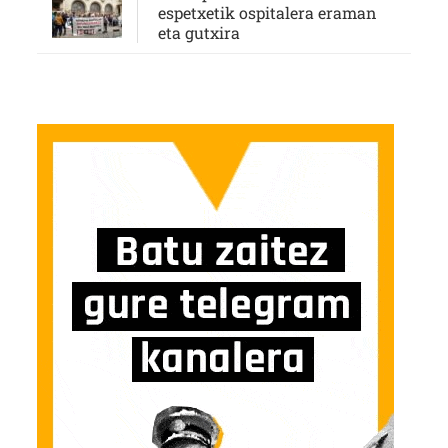
espetxetik ospitalera eraman
eta gutxira