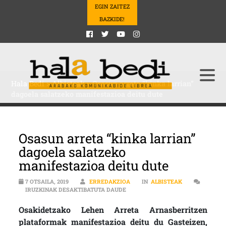
EGIN ZAITEZ
BAZKIDE!
Hala Bedi
>
Albisteak
>
Osasun arreta “kinka larrian”
dagoela salatzeko manifestazioa deitu dute
Osasun arreta “kinka larrian”
dagoela salatzeko
manifestazioa deitu dute
7 OTSAILA, 2019
ERREDAKZIOA
IN
ALBISTEAK
OSASUN ARRETA “KINKA LARRIAN”
IRUZKINAK DESAKTIBATUTA DAUDE
Osakidetzako Lehen Arreta Arnasberritzen
plataformak manifestazioa deitu du Gasteizen,