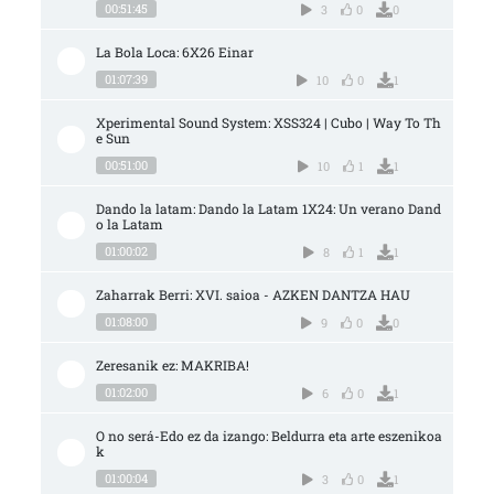
00:51:45
3
0
0
La Bola Loca: 6X26 Einar
01:07:39
10
0
1
Xperimental Sound System: XSS324 | Cubo | Way To Th
e Sun
00:51:00
10
1
1
Dando la latam: Dando la Latam 1X24: Un verano Dand
o la Latam
01:00:02
8
1
1
Zaharrak Berri: XVI. saioa - AZKEN DANTZA HAU
01:08:00
9
0
0
Zeresanik ez: MAKRIBA!
01:02:00
6
0
1
O no será-Edo ez da izango: Beldurra eta arte eszenikoa
k
01:00:04
3
0
1