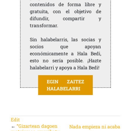
contenidos de forma libre y
gratuita, con el objetivo de
difundir, compartir y
transformar.
Sin halabelarris, las socias y
socios que apoyan
económicamente a Hala Bedi,
esto no sería posible. ¡Hazte
halabelarri y apoya a Hala Bedi!
EGIN ZAITEZ
HALABELARRI
Edit
←
“Gizartean dagoen
Nada empieza ni acaba