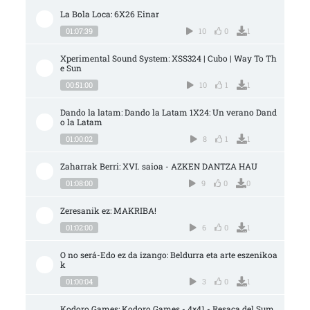
La Bola Loca: 6X26 Einar
01:07:39
10
0
1
Xperimental Sound System: XSS324 | Cubo | Way To Th
e Sun
00:51:00
10
1
1
Dando la latam: Dando la Latam 1X24: Un verano Dand
o la Latam
01:00:02
8
1
1
Zaharrak Berri: XVI. saioa - AZKEN DANTZA HAU
01:08:00
9
0
0
Zeresanik ez: MAKRIBA!
01:02:00
6
0
1
O no será-Edo ez da izango: Beldurra eta arte eszenikoa
k
01:00:04
3
0
1
Kodoro Games: Kodoro Games - 4×41 - Resaca del Sum