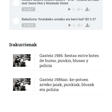
mer Game Fest y Nintendo Direct
01:06:17
3
0
1
BabaZorra: Youtubeko urrezko era berri bat? BZ 3-27
01:06:24
4
0
1
Irakurrienak
Gasteiz 1986: fiestas entre botes
de humo, punkis, blusas y
policía
Gasteiz 1986an: ke-potoen
arteko jaiak, punkiak, blusak
eta polizia