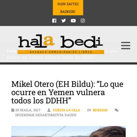
EGIN ZAITEZ
BAZKIDE!
Hala Bedi
>
Berriak
>
Mikel Otero (EH Bildu): “Lo que
ocurre en Yemen vulnera todos los DDHH”
Mikel Otero (EH Bildu): “Lo que
ocurre en Yemen vulnera
todos los DDHH”
29 IRAILA, 2017
SUELTA LA OLLA
IN
BERRIAK
MIKEL OTERO (EH BILDU): “LO Q
IRUZKINAK DESAKTIBATUTA DAUDE