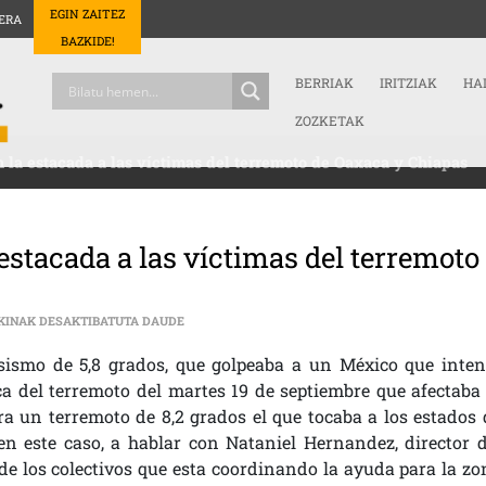
EGIN ZAITEZ
ERA
BAZKIDE!
BERRIAK
IRITZIAK
HA
ZOZKETAK
 la estacada a las víctimas del terremoto de Oaxaca y Chiapas
estacada a las víctimas del terremoto
EL GOBIERNO MEXICANO DEJA EN LA ESTACADA 
KINAK DESAKTIBATUTA DAUDE
sismo de 5,8 grados, que golpeaba a un México que inten
ca del terremoto del martes 19 de septiembre que afectaba 
era un terremoto de 8,2 grados el que tocaba a los estados 
n este caso, a hablar con Nataniel Hernandez, director d
de los colectivos que esta coordinando la ayuda para la zo