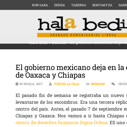
NOR GARA
DENDA
TABERNA
KONTAKTUA
SARR
Hala Bedi
>
Berriak
>
El gobierno mexicano deja en
El gobierno mexicano deja en la 
de Oaxaca y Chiapas
30 IRAILA, 2017
SUELTA LA OLLA
IN
BERRIAK
IRUZ
El pasado fin de semana se registraba un nuevo 
levantarse de los escombros. Era una tercera répli
centro del país. Antes, el pasado 7 de septiembre 
Chiapas y Oaxaca. Nos vamos a ir hasta Chiapas e
centro de derechos humanos Digna Ochoa
. ES uno 