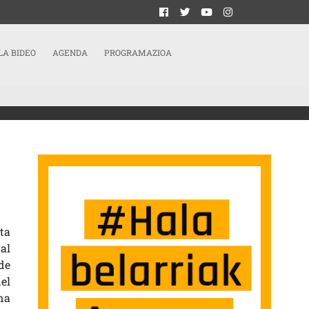
LA BIDEO
AGENDA
PROGRAMAZIOA
A LAS VÍCTIMAS DEL TERREMOTO DE OAXACA Y CHIAPAS SARRERAN
ta
al
de
el
na