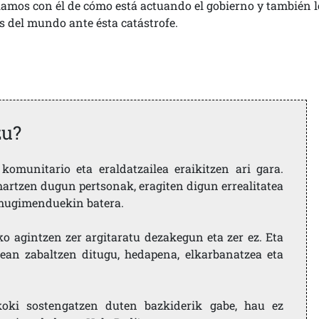
blamos con él de cómo está actuando el gobierno y también l
os del mundo ante ésta catástrofe.
zu?
komunitario eta eraldatzailea eraikitzen ari gara.
artzen dugun pertsonak, eragiten digun errealitatea
i mugimenduekin batera.
ko agintzen zer argitaratu dezakegun eta zer ez. Eta
ean zabaltzen ditugu, hedapena, elkarbanatzea eta
koki sostengatzen duten bazkiderik gabe, hau ez