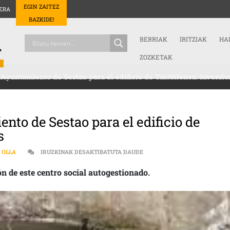
EGIN ZAITEZ
ERA
BAZKIDE!
BERRIAK
IRITZIAK
HA
ZOZKETAK
 Ayuntamiento de Sestao para el edificio de Txirbilenea: inversi
nto de Sestao para el edificio de
s
LOS PLANES QUE TIENE EL A
 OLLA
IRUZKINAK DESAKTIBATUTA DAUDE
ón de este centro social autogestionado.