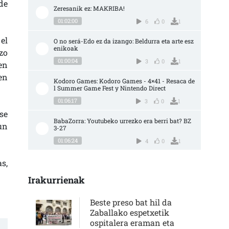
de
Zeresanik ez: MAKRIBA!
01:02:00
6
0
1
el
O no será-Edo ez da izango: Beldurra eta arte esz
enikoak
izo
01:00:04
3
0
1
en
en
Kodoro Games: Kodoro Games - 4×41 - Resaca de
l Summer Game Fest y Nintendo Direct
01:06:17
3
0
1
se
BabaZorra: Youtubeko urrezko era berri bat? BZ 
un
3-27
01:06:24
4
0
1
s,
Irakurrienak
Beste preso bat hil da
Zaballako espetxetik
ospitalera eraman eta