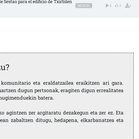
e Sestao para el edificio de Txirbilen
00:15:31
4
0
1
zu?
komunitario eta eraldatzailea eraikitzen ari gara.
artzen dugun pertsonak, eragiten digun errealitatea
i mugimenduekin batera.
ko agintzen zer argitaratu dezakegun eta zer ez. Eta
ean zabaltzen ditugu, hedapena, elkarbanatzea eta