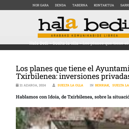
NOR GARA
DENDA
TABERNA
KONTAKTUA
SARR
Hala Bedi
>
Suelta la olla
>
Los planes que tiene el
Los planes que tiene el Ayuntamie
Txirbilenea: inversiones privada
21 AZAROA, 2024
SUELTA LA OLLA
IN
BERRIAK
,
SUELTA LA
Hablamos con Idoia, de Txirbilenea, sobre la situaci