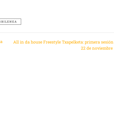
RBILENEA
ia
All in da house Freestyle Txapelketa: primera sesión
22 de noviembre