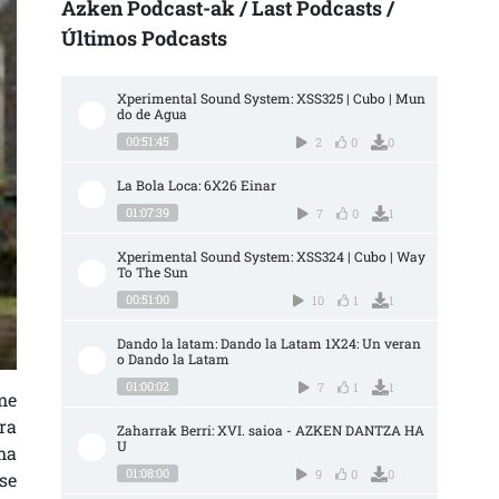
Azken Podcast-ak / Last Podcasts /
Últimos Podcasts
Xperimental Sound System: XSS325 | Cubo | Mun
do de Agua
00:51:45
2
0
0
La Bola Loca: 6X26 Einar
01:07:39
7
0
1
Xperimental Sound System: XSS324 | Cubo | Way 
To The Sun
00:51:00
10
1
1
Dando la latam: Dando la Latam 1X24: Un veran
o Dando la Latam
01:00:02
7
1
1
me
ra
Zaharrak Berri: XVI. saioa - AZKEN DANTZA HA
U
ma
01:08:00
9
0
0
se