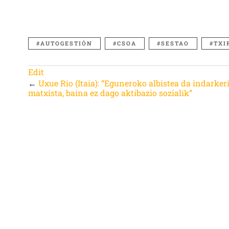
AUTOGESTIÓN
CSOA
SESTAO
TXI
Edit
←
Uxue Rio (Itaia): “Eguneroko albistea da indarker
matxista, baina ez dago aktibazio sozialik”