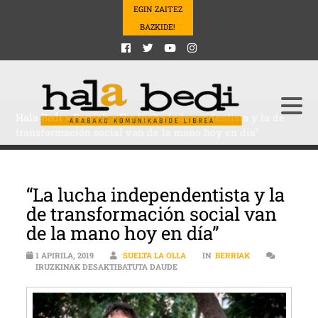
EGIN ZAITEZ
BAZKIDE!
Hala Bedi
>
Berriak
>
“La lucha independentista y la de
transformación social van de la mano hoy en día”
“La lucha independentista y la
de transformación social van
de la mano hoy en día”
1 APIRILA, 2019
SUELTA LA OLLA
IN
BERRIAK
“LA LUCHA INDEPENDENTISTA Y L
IRUZKINAK DESAKTIBATUTA DAUDE