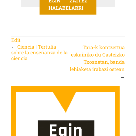
EGIN ZAITEZ
HALABELARRI
Edit
←
Ciencia | Tertulia
Tara-k kontzertua
sobre la enseñanza de la
eskainiko du Gasteizko
ciencia
Txosnetan, banda
lehiaketa irabazi ostean
→