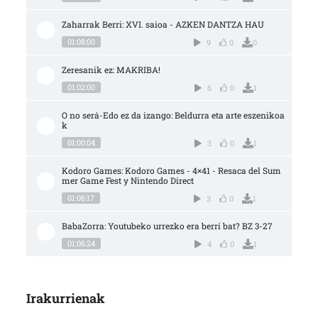
Zaharrak Berri: XVI. saioa - AZKEN DANTZA HAU
01:08:00
9
0
0
Zeresanik ez: MAKRIBA!
01:02:00
6
0
1
O no será-Edo ez da izango: Beldurra eta arte eszenikoa
k
01:00:04
3
0
1
Kodoro Games: Kodoro Games - 4×41 - Resaca del Sum
mer Game Fest y Nintendo Direct
01:06:17
3
0
1
BabaZorra: Youtubeko urrezko era berri bat? BZ 3-27
01:06:24
4
0
1
Irakurrienak