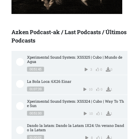
Azken Podcast-ak / Last Podcasts / Últimos
Podcasts
Xperimental Sound System: XSS325 | Cubo | Mundo de 
Agua
00:51:45
3
0
0
La Bola Loca: 6X26 Einar
01:07:39
10
0
1
Xperimental Sound System: XSS324 | Cubo | Way To Th
e Sun
00:51:00
10
1
1
Dando la latam: Dando la Latam 1X24: Un verano Dand
o la Latam
01:00:02
8
1
1