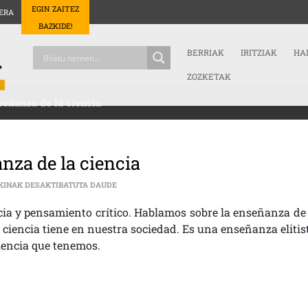
EGIN ZAITEZ
ERA
BAZKIDE!
BERRIAK
IRITZIAK
HA
ZOZKETAK
nseñanza de la ciencia
anza de la ciencia
CIENCIA | TERTULIA SOBRE LA ENSEÑANZA DE LA
KINAK DESAKTIBATUTA DAUDE
ncia y pensamiento crítico. Hablamos sobre la enseñanza de 
a ciencia tiene en nuestra sociedad. Es una enseñanza elitis
elencia que tenemos.