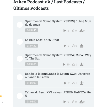
Azken Podcast-ak / Last Podcasts /
Últimos Podcasts
Xperimental Sound System: XSS325 | Cubo | Mun
do de Agua
00:51:45
2
0
0
La Bola Loca: 6X26 Einar
01:07:39
7
0
1
Xperimental Sound System: XSS324 | Cubo | Way 
To The Sun
00:51:00
10
1
1
Dando la latam: Dando la Latam 1X24: Un veran
o Dando la Latam
01:00:02
7
1
1
Zaharrak Berri: XVI. saioa - AZKEN DANTZA HA
al
U
→
01:08:00
9
0
0