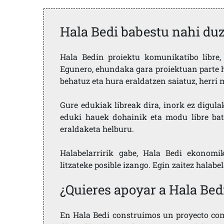
Hala Bedi babestu nahi du
Hala Bedin proiektu komunikatibo libre, 
Egunero, ehundaka gara proiektuan parte h
behatuz eta hura eraldatzen saiatuz, herr
Gure edukiak libreak dira, inork ez digula
eduki hauek dohainik eta modu libre bat
eraldaketa helburu.
Halabelarririk gabe, Hala Bedi ekonomi
litzateke posible izango. Egin zaitez halabe
¿Quieres apoyar a Hala Bed
En Hala Bedi construimos un proyecto comu