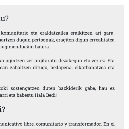
zu?
komunitario eta eraldatzailea eraikitzen ari gara.
artzen dugun pertsonak, eragiten digun errealitatea
i mugimenduekin batera.
ko agintzen zer argitaratu dezakegun eta zer ez. Eta
ean zabaltzen ditugu, hedapena, elkarbanatzea eta
koki sostengatzen duten bazkiderik gabe, hau ez
larri eta babestu Hala Bedi!
i?
nicativo libre, comunitario y transformador. En el