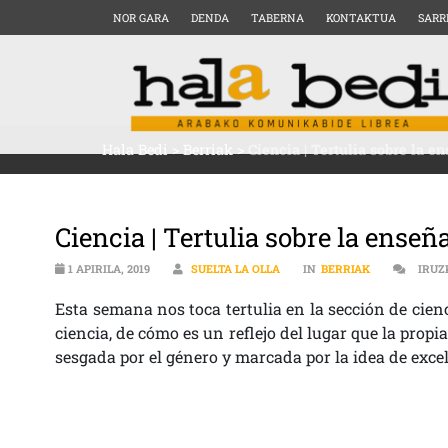
NOR GARA
DENDA
TABERNA
KONTAKTUA
SARR
Hala Bedi
>
Berriak
>
Ciencia | Tertulia sobre la e
Ciencia | Tertulia sobre la enseñ
1 APIRILA, 2019
SUELTA LA OLLA
IN
BERRIAK
IRUZ
Esta semana nos toca tertulia en la sección de cie
ciencia, de cómo es un reflejo del lugar que la propi
sesgada por el género y marcada por la idea de exc