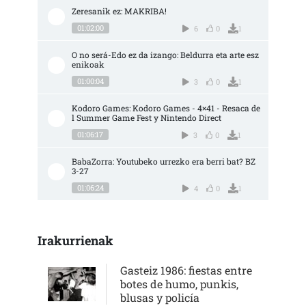
Zeresanik ez: MAKRIBA!
01:02:00
6
0
1
O no será-Edo ez da izango: Beldurra eta arte esz
enikoak
01:00:04
3
0
1
Kodoro Games: Kodoro Games - 4×41 - Resaca de
l Summer Game Fest y Nintendo Direct
01:06:17
3
0
1
BabaZorra: Youtubeko urrezko era berri bat? BZ 
3-27
01:06:24
4
0
1
Irakurrienak
Gasteiz 1986: fiestas entre
botes de humo, punkis,
blusas y policía