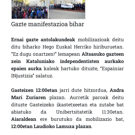
Gazte manifestazioa bihar
Ernai gazte antolakundeak
mobilizazioak deitu
ditu biharko Hego Euskal Herriko hiriburuetan.
“Ez dugu onartzen!” lemapean
Altsasuko gazteen
zein Kataluniako independentisten aurkako
epaien aurka
kaleak hartuko dituzte, “Espainiar
INjustizia” salatuz.
Gasteizen 12:00etan
jarri dute hitzordua,
Andra
Mari Zuriaren
plazan. Aurretik paroak deitu
dituzte Gasteizeko ikastetxeetan eta zutabe bat
abiatuko da Unibertsitatetik 11:30etan.
Aiaraldean
ere burutuko da mobilizazio bat,
12:00etan Laudioko Lamuza plazan
.