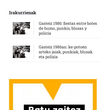
Irakurrienak
Gasteiz 1986: fiestas entre botes
de humo, punkis, blusas y
policía
Gasteiz 1986an: ke-potoen
arteko jaiak, punkiak, blusak
eta polizia