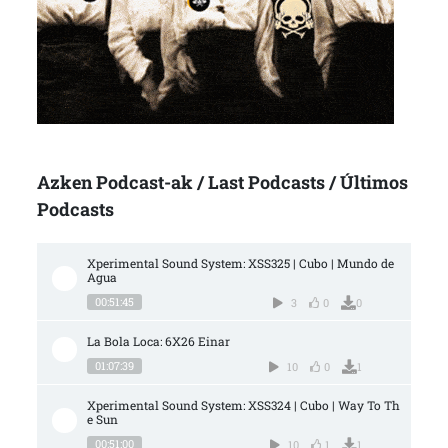
Azken Podcast-ak / Last Podcasts / Últimos
Podcasts
Xperimental Sound System: XSS325 | Cubo | Mundo de 
Agua
00:51:45
3
0
0
La Bola Loca: 6X26 Einar
01:07:39
10
0
1
Xperimental Sound System: XSS324 | Cubo | Way To Th
e Sun
00:51:00
10
1
1