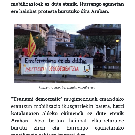
mobilizazioek ez dute etenik. Hurrengo egunetan
ere hainbat protesta burutuko dira Araban.
kanpezun, atzo, burututako mobilizazioa
“Tsunami democratic”
mugimenduak emandako
erantzun mobilizazio ikusgarriekin batera,
herri
katalanaren aldeko ekimenek ez dute etenik
Araban
. Atzo bertan hainbat elkarretaratze
burutu ziren eta hurrengo egunetarako
mobilizazio gehiago iragarri dira.