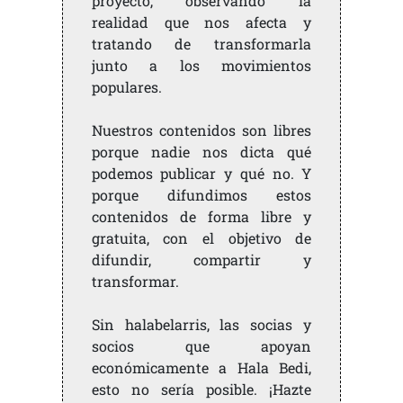
proyecto, observando la
realidad que nos afecta y
tratando de transformarla
junto a los movimientos
populares.
Nuestros contenidos son libres
porque nadie nos dicta qué
podemos publicar y qué no. Y
porque difundimos estos
contenidos de forma libre y
gratuita, con el objetivo de
difundir, compartir y
transformar.
Sin halabelarris, las socias y
socios que apoyan
económicamente a Hala Bedi,
esto no sería posible. ¡Hazte