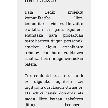
Hala Bedin proiektu
komunikatibo libre,
komunitario eta eraldatzailea
eraikitzen ari gara. Egunero,
ehundaka gara proiektuan
parte hartzen dugun pertsonak,
eragiten digun errealitatea
behatuz eta hura eraldatzen
saiatuz, herri mugimenduekin
batera.
Gure edukiak libreak dira, inork
ez digulako agintzen zer
argitaratu dezakegun eta zer ez.
Eta eduki hauek dohainik eta
modu libre batean zabaltzen
ditugu, hedapena,