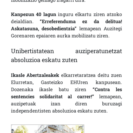
Kanpezun 40 lagun
inguru elkartu ziren atzoko
deialdian.
“Erreferenduma ez da delitua!
Askatasuna, desobedientzia”
lemapean Auzitegi
Gorenaren epaiaren aurka mobilizatu ziren.
Unibertistatean auziperatunetzat
absoluzioa eskatu zuten
Ikasle Abertzaleakek
elkarretaratzea deitu zuen
Elurretan, Gasteizko EHUren kanpusean.
Dozenaka ikasle batu ziren
“Contra les
sentencies solidaritat al carrer!”
lemapean,
auzipetuak izan diren buruzagi
independentisten absoluzioa eskatu zuten.