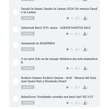
Dando la latam: Dando la Latam 1X24: Un verano Dand
o la Latam
01:00:02
8
1
1
Zaharrak Berri: XVI. saioa - AZKEN DANTZA HAU
01:08:00
9
0
0
Zeresanik ez: MAKRIBA!
01:02:00
6
0
1
O no será-Edo ez da izango: Beldurra eta arte eszenikoa
k
01:00:04
3
0
1
Kodoro Games: Kodoro Games - 4×41 - Resaca del Sum
mer Game Fest y Nintendo Direct
01:06:17
3
0
1
BabaZorra: Youtubeko urrezko era berri bat? BZ 3-27
01:06:24
4
0
1