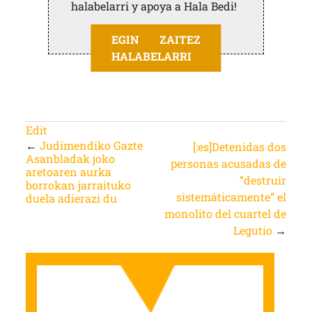
halabelarri y apoya a Hala Bedi!
EGIN ZAITEZ
HALABELARRI
Edit
←
Judimendiko Gazte
[:es]Detenidas dos
Asanbladak joko
personas acusadas de
aretoaren aurka
“destruir
borrokan jarraituko
sistemáticamente” el
duela adierazi du
monolito del cuartel de
Legutio
→