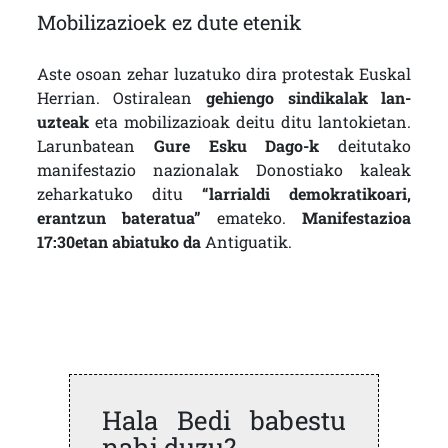
Mobilizazioek ez dute etenik
Aste osoan zehar luzatuko dira protestak Euskal
Herrian. Ostiralean
gehiengo sindikalak lan-
uzteak
eta mobilizazioak deitu ditu lantokietan.
Larunbatean
Gure Esku Dago-k
deitutako
manifestazio nazionalak Donostiako kaleak
zeharkatuko ditu
“larrialdi demokratikoari,
erantzun bateratua”
emateko.
Manifestazioa
17:30etan abiatuko da
Antiguatik.
Hala Bedi babestu
nahi duzu?