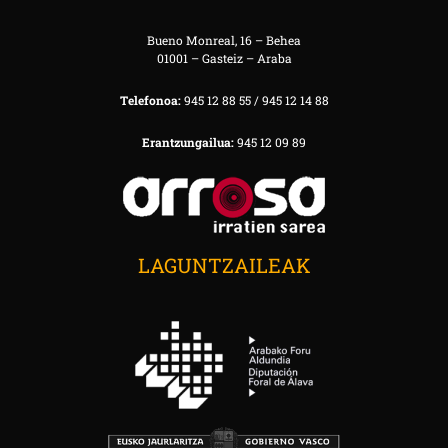
Bueno Monreal, 16 – Behea
01001 – Gasteiz – Araba
Telefonoa:
945 12 88 55 / 945 12 14 88
Erantzungailua:
945 12 09 89
LAGUNTZAILEAK