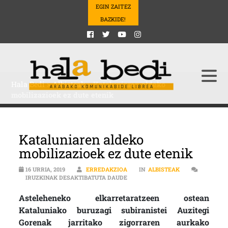
EGIN ZAITEZ
BAZKIDE!
Hala Bedi
>
Albisteak
>
Kataluniaren aldeko
mobilizazioek ez dute etenik
Kataluniaren aldeko
mobilizazioek ez dute etenik
16 URRIA, 2019
ERREDAKZIOA
IN
ALBISTEAK
KATALUNIAREN ALDEKO MOBILIZAZ
IRUZKINAK DESAKTIBATUTA DAUDE
Asteleheneko elkarretaratzeen ostean
Kataluniako buruzagi subiranistei Auzitegi
Gorenak jarritako zigorraren aurkako