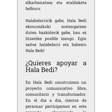
elkarbanatzea eta eraldaketa
helburu.
Halabelarririk gabe, Hala Bedi
ekonomikoki sostengatzen
duten bazkiderik gabe, hau ez
litzateke posible izango. Egin
zaitez halabelarri eta babestu
Hala Bedi!
¿Quieres apoyar a
Hala Bedi?
En Hala Bedi construimos un
proyecto comunicativo libre,
comunitario y transformador.
En el día a día, cientos de
personas participamos en este