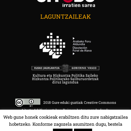
LAGUNTZAILEAK
2018 Gure eduki guztiak Creative Commons
Aitortu 4.0 Nazioartekoa Baimen baten mende daude.
Web gune honek cookieak erabiltzen ditu zure nabigatzailea
hobetzeko. Konforme zagozela asumitzen dugu, bestela