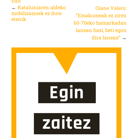
Edit
←
Kataluniaren aldeko
Oiane Valero:
mobilizazioek ez dute
“Emakumeak ez ziren
etenik
60-70eko hamarkadan
lanean hasi, beti egon
dira lanean”
→