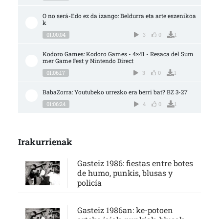
O no será-Edo ez da izango: Beldurra eta arte eszenikoa
k
01:00:04
3
0
1
Kodoro Games: Kodoro Games - 4×41 - Resaca del Sum
mer Game Fest y Nintendo Direct
01:06:17
3
0
1
BabaZorra: Youtubeko urrezko era berri bat? BZ 3-27
01:06:24
4
0
1
Irakurrienak
Gasteiz 1986: fiestas entre botes
de humo, punkis, blusas y
policía
Gasteiz 1986an: ke-potoen