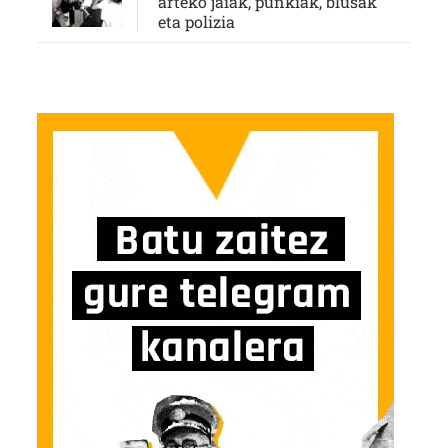
arteko jaiak, punkiak, blusak
eta polizia