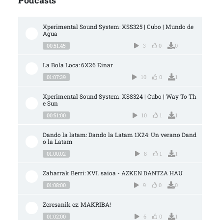
Xperimental Sound System: XSS325 | Cubo | Mundo de 
Agua
00:51:45
3
0
0
La Bola Loca: 6X26 Einar
01:07:39
10
0
1
Xperimental Sound System: XSS324 | Cubo | Way To Th
e Sun
00:51:00
10
1
1
Dando la latam: Dando la Latam 1X24: Un verano Dand
o la Latam
01:00:02
8
1
1
Zaharrak Berri: XVI. saioa - AZKEN DANTZA HAU
01:08:00
9
0
0
Zeresanik ez: MAKRIBA!
01:02:00
6
0
1