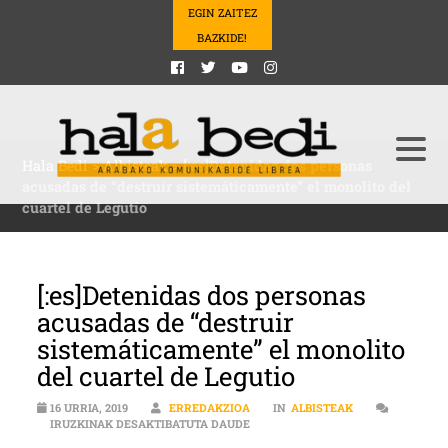
EGIN ZAITEZ
BAZKIDE!
Hala Bedi
>
Albisteak
>
[:es]Detenidas dos personas
acusadas de “destruir sistemáticamente” el monolito del
cuartel de Legutio
[:es]Detenidas dos personas
acusadas de “destruir
sistemáticamente” el monolito
del cuartel de Legutio
16 URRIA, 2019
ERREDAKZIOA
IN
ALBISTEAK
[:ES]DETENIDAS DOS PERSONAS AC
IRUZKINAK DESAKTIBATUTA DAUDE