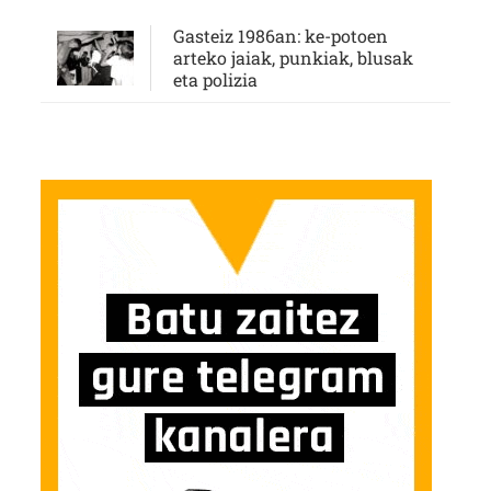
Gasteiz 1986an: ke-potoen
arteko jaiak, punkiak, blusak
eta polizia