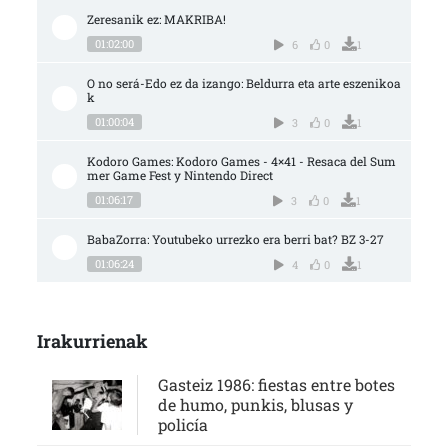
Zeresanik ez: MAKRIBA!
01:02:00
6
0
1
O no será-Edo ez da izango: Beldurra eta arte eszenikoa
k
01:00:04
3
0
1
Kodoro Games: Kodoro Games - 4×41 - Resaca del Sum
mer Game Fest y Nintendo Direct
01:06:17
3
0
1
BabaZorra: Youtubeko urrezko era berri bat? BZ 3-27
01:06:24
4
0
1
Irakurrienak
Gasteiz 1986: fiestas entre botes
de humo, punkis, blusas y
policía