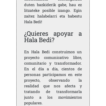
duten bazkiderik gabe, hau ez
litzateke posible izango. Egin
zaitez halabelarri eta babestu
Hala Bedi!
¿Quieres apoyar a
Hala Bedi?
En Hala Bedi construimos un
proyecto comunicativo libre,
comunitario y transformador.
En el día a día, cientos de
personas participamos en este
proyecto, observando la
realidad que nos afecta y
tratando de transformarla
junto a los movimientos
populares.