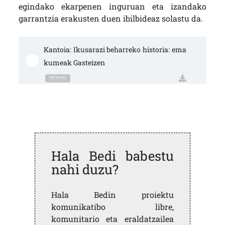
egindako ekarpenen inguruan eta izandako
garrantzia erakusten duen ibilbideaz solastu da.
Kantoia: Ikusarazi beharreko historia: ema
kumeak Gasteizen
??:??:??
Hala Bedi babestu
nahi duzu?
Hala Bedin proiektu
komunikatibo libre,
komunitario eta eraldatzailea