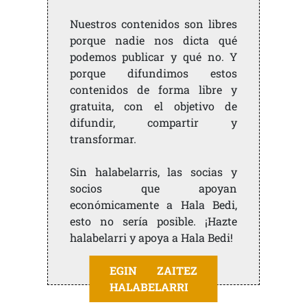
Nuestros contenidos son libres
porque nadie nos dicta qué
podemos publicar y qué no. Y
porque difundimos estos
contenidos de forma libre y
gratuita, con el objetivo de
difundir, compartir y
transformar.
Sin halabelarris, las socias y
socios que apoyan
económicamente a Hala Bedi,
esto no sería posible. ¡Hazte
halabelarri y apoya a Hala Bedi!
EGIN ZAITEZ
HALABELARRI