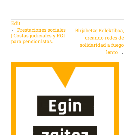
Edit
←
Prestaciones sociales
Birjabetze Kolektiboa,
| Costas judiciales y RGI
creando redes de
para pensionistas.
solidaridad a fuego
lento
→