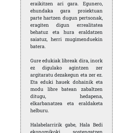
eraikitzen ari gara. Egunero,
ehundaka gara proiektuan
parte hartzen dugun pertsonak,
eragiten digun errealitatea
behatuz eta hura eraldatzen
saiatuz, herri mugimenduekin
batera.
Gure edukiak libreak dira, inork
ez digulako agintzen zer
argitaratu dezakegun eta zer ez.
Eta eduki hauek dohainik eta
modu libre batean zabaltzen
ditugu, hedapena,
elkarbanatzea eta eraldaketa
helburu.
Halabelarririk gabe, Hala Bedi
ekonomikoki sostengatzen