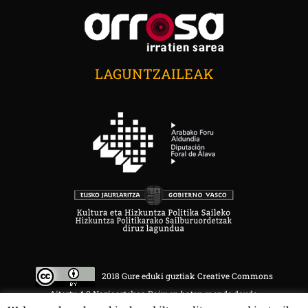
LAGUNTZAILEAK
2018 Gure eduki guztiak Creative Commons
Aitortu 4.0 Nazioartekoa Baimen baten mende daude.