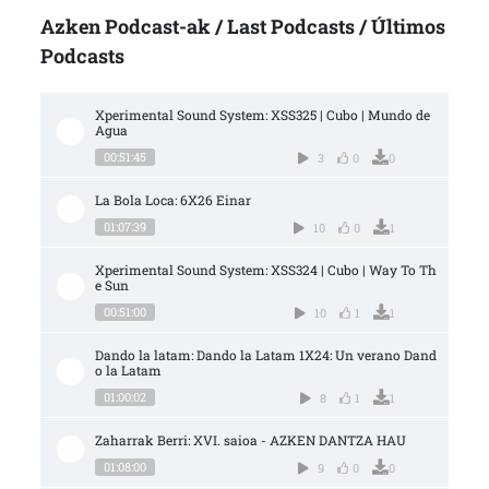
Azken Podcast-ak / Last Podcasts / Últimos
Podcasts
Xperimental Sound System: XSS325 | Cubo | Mundo de 
Agua
00:51:45
3
0
0
La Bola Loca: 6X26 Einar
01:07:39
10
0
1
Xperimental Sound System: XSS324 | Cubo | Way To Th
e Sun
00:51:00
10
1
1
Dando la latam: Dando la Latam 1X24: Un verano Dand
o la Latam
01:00:02
8
1
1
Zaharrak Berri: XVI. saioa - AZKEN DANTZA HAU
01:08:00
9
0
0