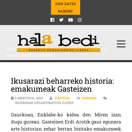
EGIN ZAITEZ
BAZKIDE!
Hala Bedi
>
Berriak
>
Ikusarazi beharreko historia:
emakumeak Gasteizen
Ikusarazi beharreko historia:
emakumeak Gasteizen
5 MARTXOA, 2019
KANTOIA
IN
BERRIAK
IKUSARAZI BEHARREKO HISTORIA
IRUZKINAK DESAKTIBATUTA DAUDE
Gaurkoan, Enklabe-ko kidea den Miren izan
dugu gurean. Gasteizen Erdi Arotik gaur egunera
arte historian zehar bertan bizitako emakumeek