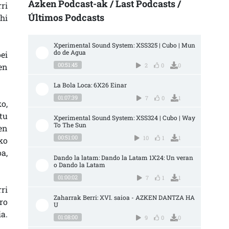
Azken Podcast-ak / Last Podcasts /
ri
Últimos Podcasts
ahi
Xperimental Sound System: XSS325 | Cubo | Mun
do de Agua
ei
00:51:45
en
2
0
0
La Bola Loca: 6X26 Einar
01:07:39
7
0
1
o,
tu
Xperimental Sound System: XSS324 | Cubo | Way 
To The Sun
en
00:51:00
10
1
1
ko
a,
Dando la latam: Dando la Latam 1X24: Un veran
o Dando la Latam
01:00:02
7
1
1
ri
Zaharrak Berri: XVI. saioa - AZKEN DANTZA HA
ro
U
a.
01:08:00
9
0
0