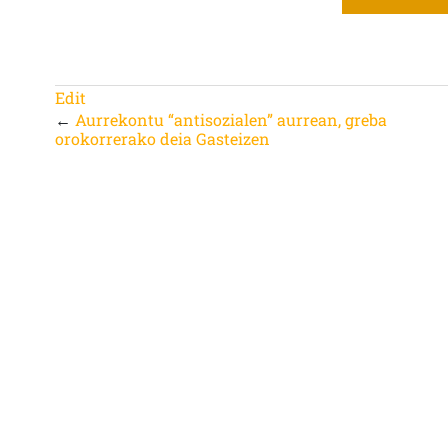
Edit
←
Aurrekontu “antisozialen” aurrean, greba
orokorrerako deia Gasteizen