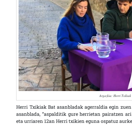
Argazkia: Herri Txikiak
Herri Txikiak Bat asanbladak agerraldia egin zuen
asanblada, “aspalditik gure herrietan pairatzen ar
eta urriaren 12an Herri txikien eguna ospatuz aurk