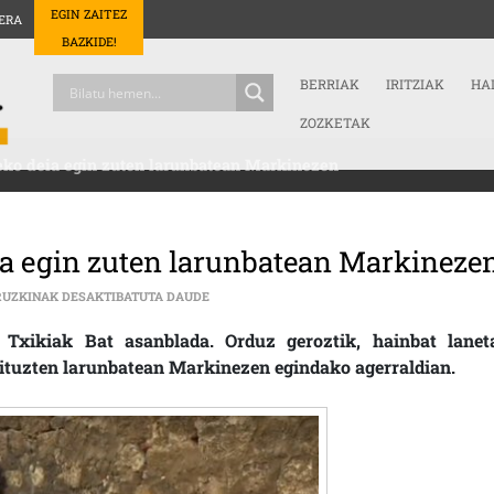
EGIN ZAITEZ
ERA
BAZKIDE!
BERRIAK
IRITZIAK
HA
ZOZKETAK
iteko deia egin zuten larunbatean Markinezen
deia egin zuten larunbatean Markineze
HERRI TXIKIEN ALDE LAN EGITEKO DEIA EG
RUZKINAK DESAKTIBATUTA DAUDE
 Txikiak Bat asanblada. Orduz geroztik, hainbat lanet
ituzten larunbatean Markinezen egindako agerraldian.