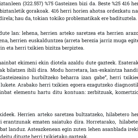
anleen (322.557) %75 Gasteizen bizi da. Beste %25 416 her
00 biztanletik gorakoak. 416 herri horien ahotsa ordezkatu n
irela; hau da, tokian tokiko problematikak ere badituztela.
dute lan: lehena, herrien arteko saretzea eta herrien arazo
ena, herrien euskalduntzea (arreta berezia jarriz muga egit
n eta herri txikien bizitza berpiztea.
ainbat ekimeni ekin diotela azaldu dute gazteek. Esaterak
k bilatzen ibili dira. Modu horretara, lan-eskaintza handi
Gasteizeaino hurbiltzeko beharra izan gabe”, herri txikie
 lukete. Arabako herri txikien egoera ezagutzeko diagnosti
inbat elementu hartu ditu kontuan: zerbitzuak, komertzio
eek. Herrien arteko saretzea bultzatzeko, hilabetero her
i erantzunak ematen saiatuko dira. Horretarako, hilabete
 bat landuz. Asteazkenean egin zuten lehen asanblada ireki
eitu dituzte herri txikietako gazteak.