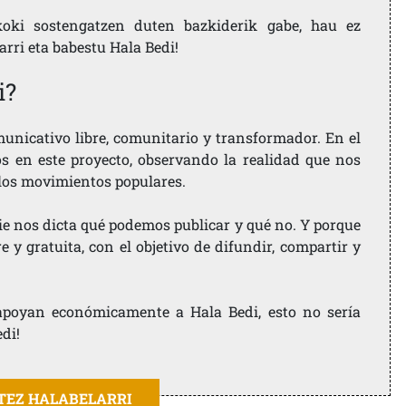
koki sostengatzen duten bazkiderik gabe, hau ez
larri eta babestu Hala Bedi!
i?
nicativo libre, comunitario y transformador. En el
os en este proyecto, observando la realidad que nos
 los movimientos populares.
ie nos dicta qué podemos publicar y qué no. Y porque
 y gratuita, con el objetivo de difundir, compartir y
e apoyan económicamente a Hala Bedi, esto no sería
edi!
ITEZ HALABELARRI