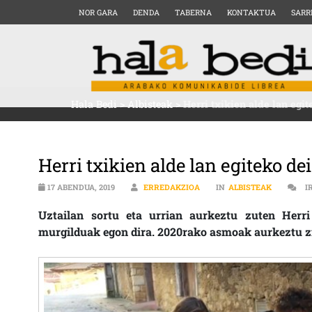
NOR GARA
DENDA
TABERNA
KONTAKTUA
SARR
Hala Bedi
>
Albisteak
>
Herri txikien alde lan eg
Herri txikien alde lan egiteko 
17 ABENDUA, 2019
ERREDAKZIOA
IN
ALBISTEAK
I
Uztailan sortu eta urrian aurkeztu zuten Herri
murgilduak egon dira. 2020rako asmoak aurkeztu z