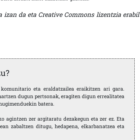
a izan da eta Creative Commons lizentzia erabil
zu?
komunitario eta eraldatzailea eraikitzen ari gara.
artzen dugun pertsonak, eragiten digun errealitatea
i mugimenduekin batera.
ko agintzen zer argitaratu dezakegun eta zer ez. Eta
ean zabaltzen ditugu, hedapena, elkarbanatzea eta