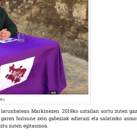
 Bat
 larunbatean Markinezen. 2019ko uztailan sortu zuten gaz
i garen hutsune zein gabeziak adierazi eta salatzeko asmoz
eztu zuten egitasmoa.