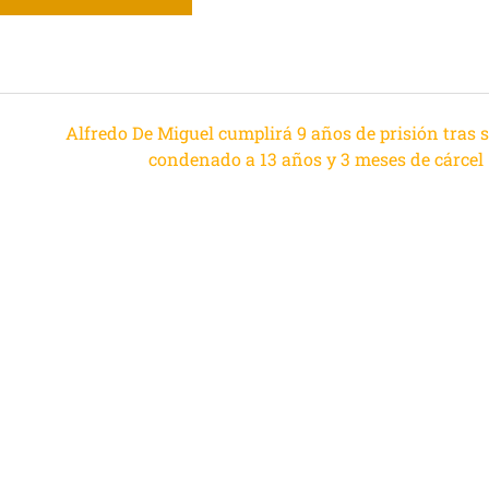
Alfredo De Miguel cumplirá 9 años de prisión tras s
condenado a 13 años y 3 meses de cárcel