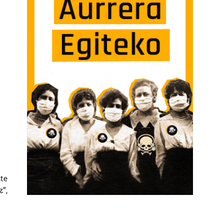
te
”,