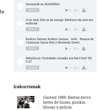
Zeresanik ez: MAKRIBA!
ta
01:02:00
6
0
1
O no será-Edo ez da izango: Beldurra eta arte esz
enikoak
01:00:04
3
0
1
Kodoro Games: Kodoro Games - 4×41 - Resaca de
l Summer Game Fest y Nintendo Direct
01:06:17
3
0
1
BabaZorra: Youtubeko urrezko era berri bat? BZ 
3-27
01:06:24
4
0
1
Irakurrienak
Gasteiz 1986: fiestas entre
botes de humo, punkis,
blusas y policía