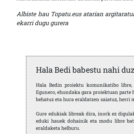
Albiste hau Topatu.eus atarian argitaratu
ekarri dugu gurera
Hala Bedi babestu nahi du
Hala Bedin proiektu komunikatibo libre, 
Egunero, ehundaka gara proiektuan parte h
behatuz eta hura eraldatzen saiatuz, herr
Gure edukiak libreak dira, inork ez digula
eduki hauek dohainik eta modu libre bat
eraldaketa helburu.