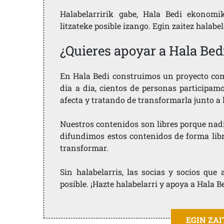
Halabelarririk gabe, Hala Bedi ekonomi
litzateke posible izango. Egin zaitez halabe
¿Quieres apoyar a Hala Bed
En Hala Bedi construimos un proyecto comu
día a día, cientos de personas participam
afecta y tratando de transformarla junto a
Nuestros contenidos son libres porque nad
difundimos estos contenidos de forma libre
transformar.
Sin halabelarris, las socias y socios qu
posible. ¡Hazte halabelarri y apoya a Hala B
EGIN ZA