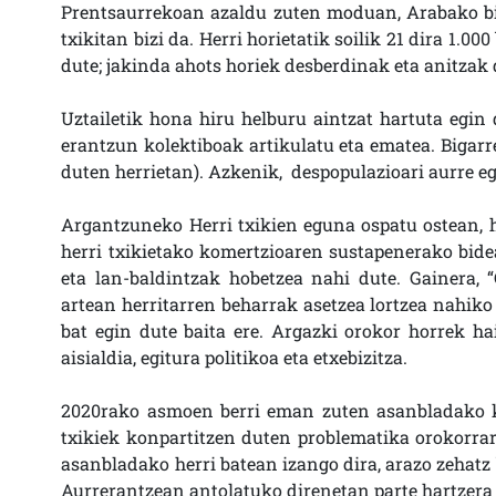
Prentsaurrekoan azaldu zuten moduan, Arabako bizt
txikitan bizi da. Herri horietatik soilik 21 dira 1.0
dute; jakinda ahots horiek desberdinak eta anitzak d
Uztailetik hona hiru helburu aintzat hartuta egin 
erantzun kolektiboak artikulatu eta ematea. Bigarr
duten herrietan). Azkenik, despopulazioari aurre egi
Argantzuneko Herri txikien eguna ospatu ostean, h
herri txikietako komertzioaren sustapenerako bidea
eta lan-baldintzak hobetzea nahi dute. Gainera, “
artean herritarren beharrak asetzea lortzea nahiko
bat egin dute baita ere. Argazki orokor horrek ha
aisialdia, egitura politikoa eta etxebizitza.
2020rako asmoen berri eman zuten asanbladako kid
txikiek konpartitzen duten problematika orokorrar
asanbladako herri batean izango dira, arazo zehatz
Aurrerantzean antolatuko direnetan parte hartzera d