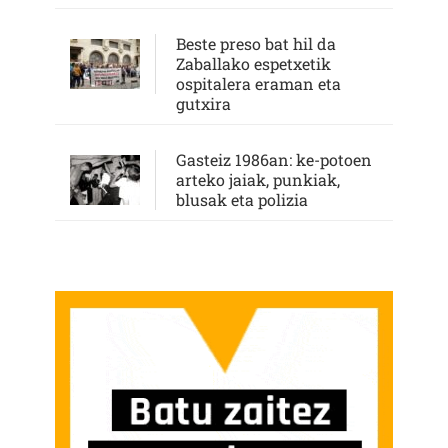
Beste preso bat hil da
Zaballako espetxetik
ospitalera eraman eta
gutxira
Gasteiz 1986an: ke-potoen
arteko jaiak, punkiak,
blusak eta polizia